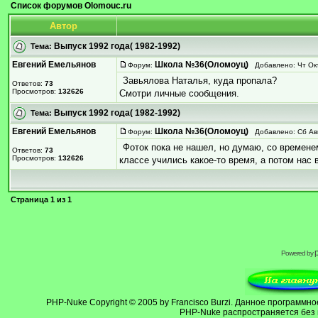
Список форумов Olomouc.ru
Автор
Выпуск 1992 года( 1982-1992)
Тема:
Евгений Емельянов
Школа №36(Оломоуц)
Форум:
Добавлено: Чт Окт
Завьялова Наталья, куда пропала?
Ответов:
73
Просмотров:
132626
Смотри личные сообщения.
Выпуск 1992 года( 1982-1992)
Тема:
Евгений Емельянов
Школа №36(Оломоуц)
Форум:
Добавлено: Сб Авг
Фоток пока не нашел, но думаю, со времен
Ответов:
73
Просмотров:
132626
классе учились какое-то время, а потом нас 
Страница
1
из
1
Powered by
PHP-Nuke
Copyright © 2005 by Francisco Burzi. Данное программ
PHP-Nuke распространяется без 