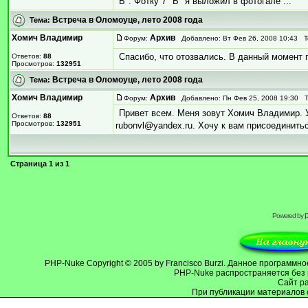
"Б". Фотку 7 "Б" я выложил в фотогале ...
Встреча в Оломоуце, лето 2008 года
Тема:
Хомич Владимир
Архив
Форум:
Добавлено: Вт Фев 26, 2008 10:43 
Спасибо, что отозвались. В данный момент 
Ответов:
88
Просмотров:
132951
Встреча в Оломоуце, лето 2008 года
Тема:
Хомич Владимир
Архив
Форум:
Добавлено: Пн Фев 25, 2008 19:30 
Привет всем. Меня зовут Хомич Владимир. У
Ответов:
88
Просмотров:
132951
rubonvl@yandex.ru. Хочу к вам присоединитьс
Страница
1
из
1
Powered by
PHP-Nuke
Copyright © 2005 by Francisco Burzi. Данное программ
PHP-Nuke распространяется без 
Cайт р
При публикации материалов 