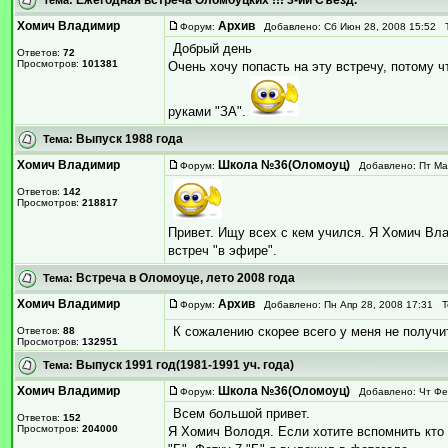
Хомич Владимир
Архив
Форум:
Добавлено: Сб Июн 28, 2008 15:52 
Добрый день
Ответов:
72
Просмотров:
101381
Очень хочу попасть на эту встречу, потому 
руками "ЗА".
Выпуск 1988 года
Тема:
Хомич Владимир
Школа №36(Оломоуц)
Форум:
Добавлено: Пт Май
Ответов:
142
Просмотров:
218817
Привет. Ищу всех с кем учился. Я Хомич Вл
встреч "в эфире".
Встреча в Оломоуце, лето 2008 года
Тема:
Хомич Владимир
Архив
Форум:
Добавлено: Пн Апр 28, 2008 17:31 
К сожалению скорее всего у меня не получит
Ответов:
88
Просмотров:
132951
Выпуск 1991 год(1981-1991 уч. года)
Тема:
Хомич Владимир
Школа №36(Оломоуц)
Форум:
Добавлено: Чт Фев
Всем большой привет.
Ответов:
152
Просмотров:
204000
Я Хомич Володя. Если хотите вспомнить кто 