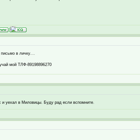
письмо в личку....
лучай мой ТЛФ-89198896270
сс и уехал в Миловицы. Буду рад если вспомните.