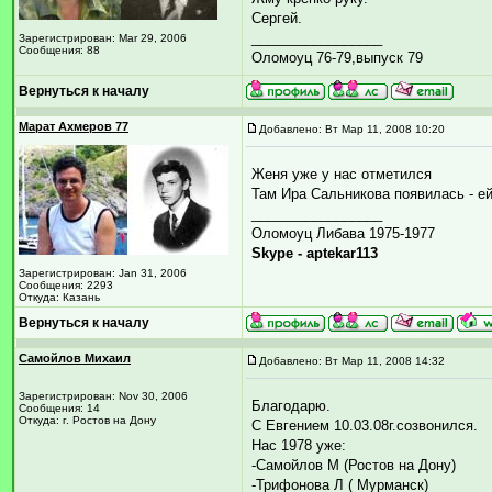
Сергей.
_________________
Зарегистрирован: Mar 29, 2006
Сообщения: 88
Оломоуц 76-79,выпуск 79
Вернуться к началу
Марат Ахмеров 77
Добавлено: Вт Мар 11, 2008 10:20
Женя уже у нас отметился
Там Ира Сальникова появилась - е
_________________
Оломоуц Либава 1975-1977
Skype - aptekar113
Зарегистрирован: Jan 31, 2006
Сообщения: 2293
Откуда: Казань
Вернуться к началу
Самойлов Михаил
Добавлено: Вт Мар 11, 2008 14:32
Зарегистрирован: Nov 30, 2006
Благодарю.
Сообщения: 14
Откуда: г. Ростов на Дону
С Евгением 10.03.08г.созвонился.
Нас 1978 уже:
-Самойлов М (Ростов на Дону)
-Трифонова Л ( Мурманск)