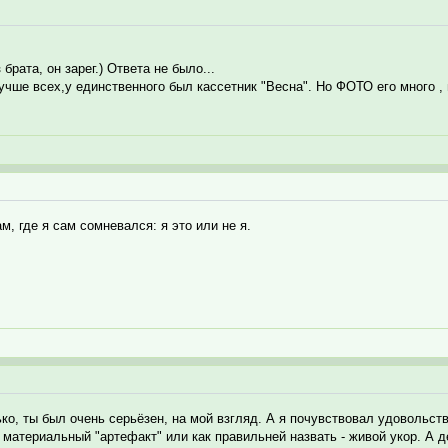
брата, он зарег.) Ответа не было...
чше всех,у единственного был кассетник "Весна". Но ФОТО его много , 
, где я сам сомневался: я это или не я.
ко, ты был очень серьёзен, на мой взгляд. А я почувствовал удовольств
я материальный "артефакт" или как правильней назвать - живой укор. А 