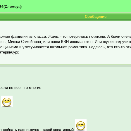
36(Оломоуц)
Сообщение
омые фамилии из класса. Жаль, что потерялись по-жизни. А были очень 
юсь, Мишки Самойлова, или наши КВН инопланетян. Или шутки над учите
ус цинизма и улетучивается школьная романтика. надеюсь, что кто-то о
теринбург.
сли не все - то многие
у
л собрать ваш выпуск - такой креативный