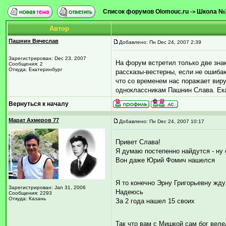
Список форумов Olomouc.ru
Школа №
->
Автор
Пашнин Вячеслав
Добавлено: Пн Dec 24, 2007 2:39
Зарегистрирован: Dec 23, 2007
На форум встретил только две знак
Сообщения: 2
Откуда: Екатеринбург
рассказы-вестерны, если не ошиба
что со временем нас поражает вир
одноклассникам Пашнин Слава. Ека
Вернуться к началу
Марат Ахмеров 77
Добавлено: Пн Dec 24, 2007 10:17
Привет Слава!
Я думаю постепенно найдутся - ну е
Вон даже Юрий Фомич нашелся
Я то конечно Эрну Григорьевну жд
Зарегистрирован: Jan 31, 2006
Надеюсь
Сообщения: 2293
Откуда: Казань
За 2 года нашел 15 своих
Так что вам с Мишкой сам бог веле