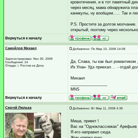
кровотечения, и в тот памятный ден
через месяц, мама обнаружила плат
каникулы, ну вообщем...... Так и л
P.S. Простите за долгое молчание. 
открытый, поэтому через несколько
Вернуться к началу
Самойлов Михаил
Добавлено: Пн Мар 10, 2008 14:08
Зарегистрирован: Nov 30, 2006
Да, Слава, ты как был романтиком , 
Сообщения: 14
Откуда: г. Ростов на Дону
Из Улан- Удэ приехал.... - отдай дол
Михаил
_________________
MNS
Вернуться к началу
Сергей Люлька
Добавлено: Вт Мар 11, 2008 4:36
Миша, привет !
Вас на "Одноклассниках" Арефьев 
Я его направил сюда.
Жму крепко руку.