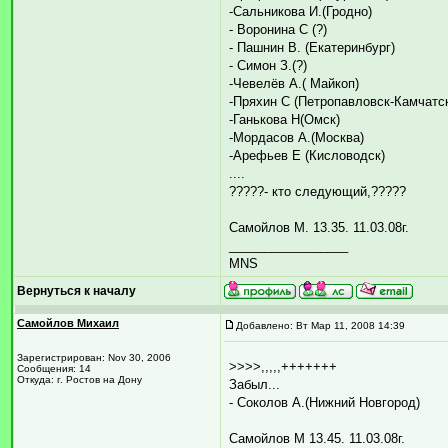
-Сальникова И.(Гродно)
- Воронина С (?)
- Пашнин В. (Екатеринбург)
- Симон З.(?)
-Чевелёв А.( Майкоп)
-Пряхин С (Петропавловск-Камчатс
-Ганькова Н(Омск)
-Мордасов А.(Москва)
-Арефьев Е (Кисловодск)
....
?????- кто следующий,?????
Самойлов М. 13.35. 11.03.08г.
_________________
MNS
Вернуться к началу
Самойлов Михаил
Добавлено: Вт Мар 11, 2008 14:39
Зарегистрирован: Nov 30, 2006
>>>>,,,,,+++++++
Сообщения: 14
Откуда: г. Ростов на Дону
Забыл...
- Соколов А.(Нижний Новгород)
Самойлов М 13.45. 11.03.08г.