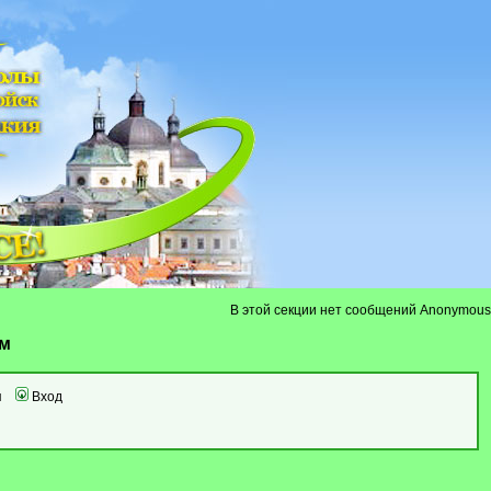
В этой секции нет сообщений Anonymous
ум
я
Вход