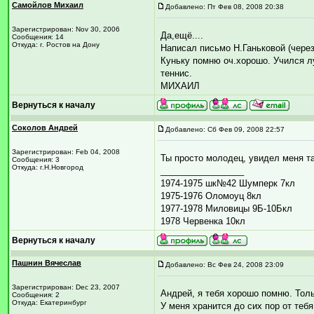
Самойлов Михаил
Добавлено: Пт Фев 08, 2008 20:38
Зарегистрирован: Nov 30, 2006
Да,ещё....
Сообщения: 14
Откуда: г. Ростов на Дону
Написал письмо Н.Ганьковой (через 
Куньку помню оч.хорошо. Учился лу
теннис.
МИХАИЛ
Вернуться к началу
Соколов Андрей
Добавлено: Сб Фев 09, 2008 22:57
Зарегистрирован: Feb 04, 2008
Ты просто молодец, увидел меня там
Сообщения: 3
Откуда: г.Н.Новгород
_________________
1974-1975 шк№42 Шумперк 7кл
1975-1976 Оломоуц 8кл
1977-1978 Миловицы 9Б-10Бкл
1978 Червенка 10кл
Вернуться к началу
Пашнин Вячеслав
Добавлено: Вс Фев 24, 2008 23:09
Зарегистрирован: Dec 23, 2007
Андрей, я тебя хорошо помню. Толь
Сообщения: 2
Откуда: Екатеринбург
У меня хранится до сих пор от теб