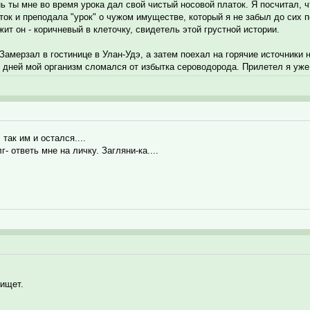
ь ты мне во время урока дал свой чистый носовой платок. Я посчитал, чт
ок и преподала "урок" о чужом имуществе, который я не забыл до сих п
ежит он - коричневый в клеточку, свидетель этой грустной истории.
Замерзал в гостинице в Улан-Удэ, а затем поехал на горячие источники 
 дней мой организм сломался от избытка сероводорода. Прилетел я уже 
так им и остался....
г- ответь мне на личку. Загляни-ка....
ищет.