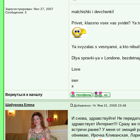
Зарегистрирован: Nov 27, 2007
malchishki i devchenki!
Сообщения: 3
Privet, klassno vsex vas yvidet'! Ya
Ya svyzalas s vesnyanoi, a kto nibud
Dlya spravki-ya v Londone, bezdetna
Love
iren
x
Вернуться к началу
Шабурова Елена
Добавлено: Чт Янв 31, 2008 23:48
И снова, здравствуйте! Не передать
здравствует Интернет!!! Сразу же п
встречи ранее? У меня от эмоций р
обнимаю, Ирочка Кливанская, Лари