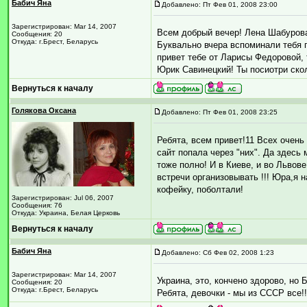
Бабич Яна
Добавлено: Пт Фев 01, 2008 23:00
Зарегистрирован: Mar 14, 2007
Всем добрый вечер! Лена Шабурова!
Сообщения: 20
Откуда: г.Брест, Беларусь
Буквально вчера вспоминали тебя п
привет тебе от Ларисы Федоровой, т
Юрик Савинецкий! Ты посиотри скол
Вернуться к началу
Голякова Оксана
Добавлено: Пт Фев 01, 2008 23:25
Ребята, всем привет!11 Всех очень
сайт попала через "них". Да здесь 
тоже полно! И в Киеве, и во Львов
встречи организовывать !!! Юра,я н
кофейку, поболтали!
Зарегистрирован: Jul 06, 2007
Сообщения: 76
Откуда: Украина, Белая Церковь
Вернуться к началу
Бабич Яна
Добавлено: Сб Фев 02, 2008 1:23
Зарегистрирован: Mar 14, 2007
Украина, это, кончено здорово, но 
Сообщения: 20
Откуда: г.Брест, Беларусь
Ребята, девочки - мы из СССР все!!