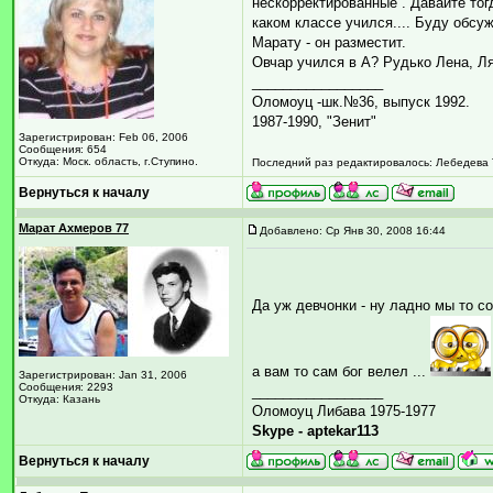
нескорректированные . Давайте то
каком классе учился.... Буду обс
Марату - он разместит.
Овчар учился в А? Рудько Лена, Л
_________________
Оломоуц -шк.№36, выпуск 1992.
1987-1990, "Зенит"
Зарегистрирован: Feb 06, 2006
Сообщения: 654
Откуда: Моск. область, г.Ступино.
Последний раз редактировалось: Лебедева Т
Вернуться к началу
Марат Ахмеров 77
Добавлено: Ср Янв 30, 2008 16:44
Да уж девчонки - ну ладно мы то 
а вам то сам бог велел ...
Зарегистрирован: Jan 31, 2006
Сообщения: 2293
_________________
Откуда: Казань
Оломоуц Либава 1975-1977
Skype - aptekar113
Вернуться к началу