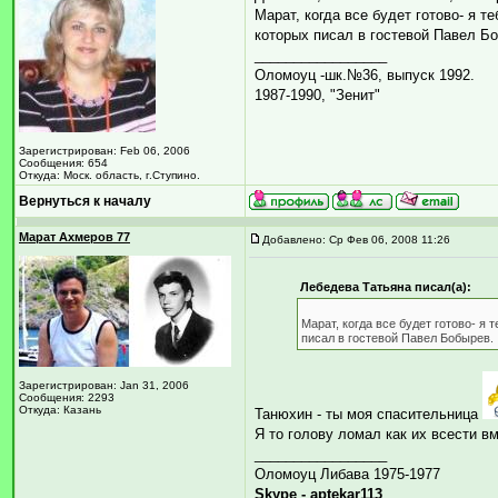
Марат, когда все будет готово- я т
которых писал в гостевой Павел Б
_________________
Оломоуц -шк.№36, выпуск 1992.
1987-1990, "Зенит"
Зарегистрирован: Feb 06, 2006
Сообщения: 654
Откуда: Моск. область, г.Ступино.
Вернуться к началу
Марат Ахмеров 77
Добавлено: Ср Фев 06, 2008 11:26
Лебедева Татьяна писал(а):
Марат, когда все будет готово- я 
писал в гостевой Павел Бобырев.
Зарегистрирован: Jan 31, 2006
Сообщения: 2293
Откуда: Казань
Танюхин - ты моя спасительница
Я то голову ломал как их всести вме
_________________
Оломоуц Либава 1975-1977
Skype - aptekar113