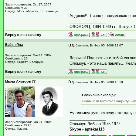
Зарегистрирован: Oct 17, 2007
Сообщения: 39
Откуда: Моск. область, г. Бронницы
Андрюш!!! Лично я подумываю о че
_________________
ОЛОМОУЦ, 1984-1989 г.г., Выпуск 1
Вернуться к началу
Бабич Яна
Добавлено: Вт Фев 05, 2008 12:07
Зарегистрирован: Mar 14, 2007
Лерочка! Полностью с тобой соглас
Сообщения: 20
Откуда: г.Брест, Беларусь
Оломоуц - это наша память... Реал
Вернуться к началу
Марат Ахмеров 77
Добавлено: Вт Фев 05, 2008 13:19
Бабич Яна писал(а):
Реально встретиться надо где-ниб
Ну оломоуцкую встречу ежегодную н
_________________
Зарегистрирован: Jan 31, 2006
Оломоуц Либава 1975-1977
Сообщения: 2293
Откуда: Казань
Skype - aptekar113