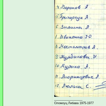
_________________
Оломоуц Либава 1975-1977