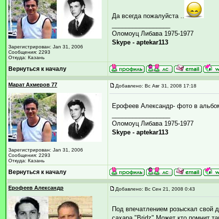
Да всегда пожалуйста ..
_________________
Оломоуц Либава 1975-1977
Skype - aptekar113
Зарегистрирован: Jan 31, 2006
Сообщения: 2293
Откуда: Казань
Вернуться к началу
Марат Ахмеров 77
Добавлено: Вс Авг 31, 2008 17:18
Ерофеев Александр- фото в альбо
_________________
Оломоуц Либава 1975-1977
Skype - aptekar113
Зарегистрирован: Jan 31, 2006
Сообщения: 2293
Откуда: Казань
Вернуться к началу
Ерофеев Александр
Добавлено: Вс Сен 21, 2008 0:43
Под впечатлением розыскал свой д
сахара "Bridz".Может кто помнит т