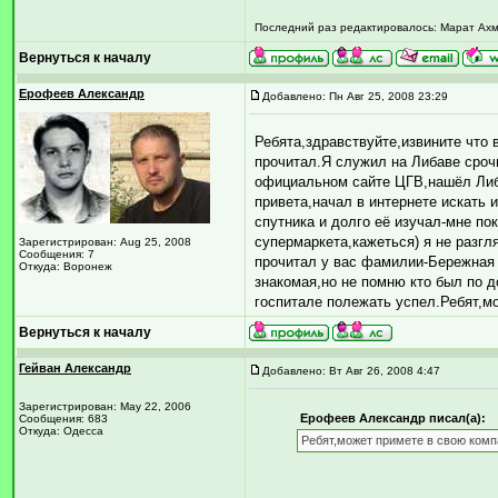
Последний раз редактировалось: Марат Ахмер
Вернуться к началу
Ерофеев Александр
Добавлено: Пн Авг 25, 2008 23:29
Ребята,здравствуйте,извините что 
прочитал.Я служил на Либаве срочн
официальном сайте ЦГВ,нашёл Либа
привета,начал в интернете искать 
спутника и долго её изучал-мне по
супермаркета,кажеться) я не разгля
Зарегистрирован: Aug 25, 2008
Сообщения: 7
прочитал у вас фамилии-Бережная
Откуда: Воронеж
знакомая,но не помню кто был по д
госпитале полежать успел.Ребят,м
Вернуться к началу
Гейван Александр
Добавлено: Вт Авг 26, 2008 4:47
Зарегистрирован: May 22, 2006
Ерофеев Александр писал(а):
Сообщения: 683
Откуда: Одесса
Ребят,может примете в свою комп