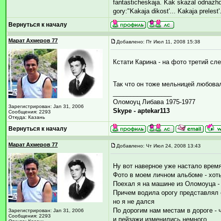
fantasticheskaja. Kak skazal odnazhd
gory:"Kakaja dikost'... Kakaja prelest'
Вернуться к началу
Марат Ахмеров 77
Добавлено: Пт Июл 11, 2008 15:38
Кстати Карина - на фото третий сл
Так что он тоже мельницей любов
_________________
Оломоуц Либава 1975-1977
Зарегистрирован: Jan 31, 2006
Skype - aptekar113
Сообщения: 2293
Откуда: Казань
Вернуться к началу
Марат Ахмеров 77
Добавлено: Чт Июл 24, 2008 13:43
Ну вот наверное уже настало время
Фото в моем личном альбоме - хоть
Поехал я на машине из Оломоуца - 
Причем водила орогу представлял с
но я не дался
По дорогим нам местам в дороге - 
Зарегистрирован: Jan 31, 2006
Сообщения: 2293
и пейзажи изменились немного