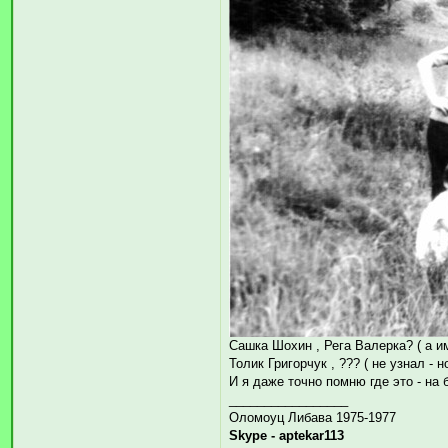
Сашка Шохин , Рега Валерка? ( а и
Толик Григорчук , ??? ( не узнал - 
И я даже точно помню где это - на
_________________
Оломоуц Либава 1975-1977
Skype - aptekar113