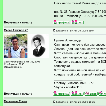
Елки палки, тезка! Разве не для эт
_________________
шк. № 36 Границе-Оломоуц 9"Б" 1984
шк. № 1 Миловице 10 "А" 1985-86 гг
Вернуться к началу
Марат Ахмеров 77
Добавлено: Вт Авг 26, 2008 8:40
Привет Александр
Саня прав - конечно без разговоров 
Либава - для нас всех светлое мес
Фото свежие - июльские в моем ал
Спортзал наверное гдето в другом 
Точно цело здание столовой - а ВС
Зарегистрирован: Jan 31, 2006
Сообщения: 2293
запрещают
Откуда: Казань
Фото присылай на мой мейл или ес
создать твой собственный - выбирай
_________________
Оломоуц Либава 1975-1977
Skype - aptekar113
Вернуться к началу
Малеваная Елена
Добавлено: Вт Авг 26, 2008 10:23