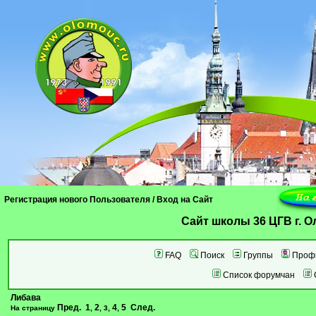
Регистрация нового Пользователя
/
Вход на Сайт
Cайт школы 36 ЦГВ г. 
FAQ
Поиск
Группы
Проф
Список форумчан
Либава
Пред.
1
2
4
5
След.
На страницу
,
,
3
,
,