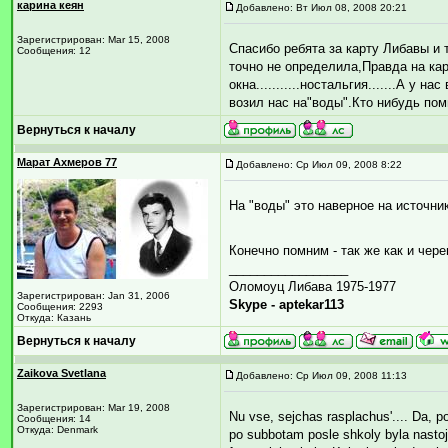
карина кеян
Добавлено: Вт Июл 08, 2008 20:21
Зарегистрирован: Mar 15, 2008
Спасибо ребята за карту Либавы и 
Сообщения: 12
точно не определила,Правда на кар
окна...........ностальгия.......А 
возил нас на"воды".Кто нибудь по
Вернуться к началу
Марат Ахмеров 77
Добавлено: Ср Июл 09, 2008 8:22
На "воды" это наверное на источни
Конечно помним - так же как и чер
_________________
Оломоуц Либава 1975-1977
Зарегистрирован: Jan 31, 2006
Skype - aptekar113
Сообщения: 2293
Откуда: Казань
Вернуться к началу
Zaikova Svetlana
Добавлено: Ср Июл 09, 2008 11:13
Зарегистрирован: Mar 19, 2008
Nu vse, sejchas rasplachus'.... Da, p
Сообщения: 14
Откуда: Denmark
po subbotam posle shkoly byla nastoj