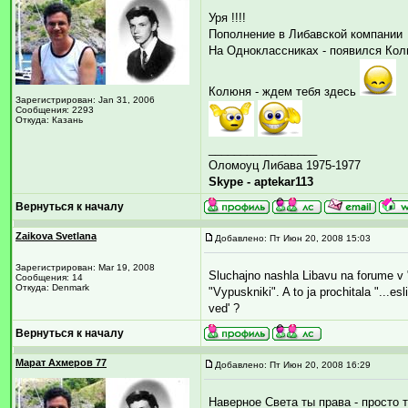
Уря !!!!
Пополнение в Либавской компании
На Одноклассниках - появился Ко
Колюня - ждем тебя здесь
Зарегистрирован: Jan 31, 2006
Сообщения: 2293
Откуда: Казань
_________________
Оломоуц Либава 1975-1977
Skype - aptekar113
Вернуться к началу
Zaikova Svetlana
Добавлено: Пт Июн 20, 2008 15:03
Зарегистрирован: Mar 19, 2008
Sluchajno nashla Libavu na forume v 
Сообщения: 14
Откуда: Denmark
"Vypuskniki". A to ja prochitala "...esl
ved' ?
Вернуться к началу
Марат Ахмеров 77
Добавлено: Пт Июн 20, 2008 16:29
Наверное Света ты права - просто 