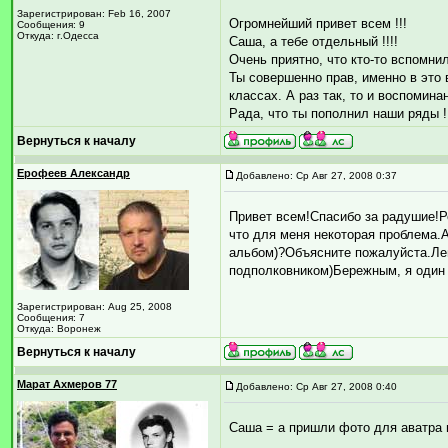
Зарегистрирован: Feb 16, 2007
Огромнейший привет всем !!!
Сообщения: 9
Откуда: г.Одесса
Саша, а тебе отдельный !!!!
Очень приятно, что кто-то вспомн
Ты совершенно прав, именно в это
классах. А раз так, то и воспомин
Рада, что ты пополнил наши ряды !
Вернуться к началу
Ерофеев Александр
Добавлено: Ср Авг 27, 2008 0:37
Привет всем!Спасибо за радушие!Р
что для меня некоторая проблема.А
альбом)?Объясните пожалуйста.Лен
подполковником)Бережным, я один 
Зарегистрирован: Aug 25, 2008
Сообщения: 7
Откуда: Воронеж
Вернуться к началу
Марат Ахмеров 77
Добавлено: Ср Авг 27, 2008 0:40
Саша = а пришли фото для аватра 
_________________