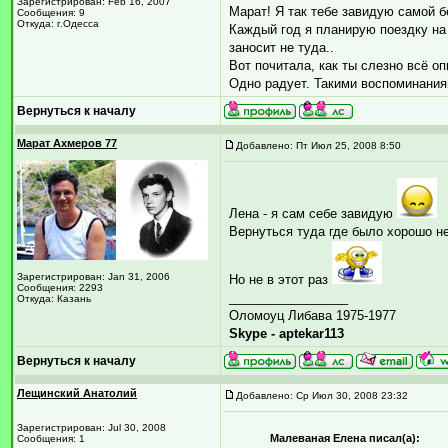
Зарегистрирован: Feb 16, 2007
Марат! Я так тебе завидую самой б
Сообщения: 9
Откуда: г.Одесса
Каждый год я планирую поездку на 
заносит не туда..
Вот почитала, как ты слезно всё оп
Одно радует. Такими воспоминания
Вернуться к началу
Марат Ахмеров 77
Добавлено: Пт Июл 25, 2008 8:50
Лена - я сам себе завидую
Вернуться туда где было хорошо не
Зарегистрирован: Jan 31, 2006
Но не в этот раз
Сообщения: 2293
_________________
Откуда: Казань
Оломоуц Либава 1975-1977
Skype - aptekar113
Вернуться к началу
Лещинский Анатолий
Добавлено: Ср Июл 30, 2008 23:32
Зарегистрирован: Jul 30, 2008
Малеваная Елена писал(а):
Сообщения: 1