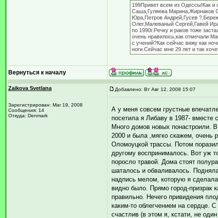
199Привет всем из Одессы!Как и
Саша,Гуляева Марина,Жирнаков С
Юра,Петров Андрей,Гусев ?,Бере
Олег,Малеваный Сергей,Гавей Ира
по 1990г.Речку и раков тоже заст
очень нравилось,как отмечали Ма
с учений?Как сейчас вижу как ноч
ноги.Сейчас мне 29 лет и так хоче
Вернуться к началу
Zaikova Svetlana
Добавлено: Вт Авг 12, 2008 15:07
Зарегистрирован: Mar 19, 2008
А у меня совсем грустные впечатле
Сообщения: 14
Откуда: Denmark
посетила я Либаву в 1987- вместе 
Много домов новых понастроили. В 
2000 и была ,мягко скажем, очень 
Оломоуцкой трассы. Потом поразила
другому воспринималось. Вот уж то
поросло травой. Дома стоят полура
шаталось и обваливалось. Поднялас
надпись мелом, которую я сделала 
видно было. Прямо город-призрак к
правильно. Нечего привидения пло
каким-то облегчением на сердце. С
счастлив (в этом я, кстати, не один