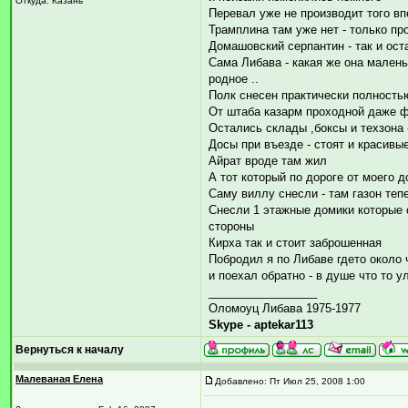
Откуда: Казань
Перевал уже не производит того вп
Трамплина там уже нет - только пр
Домашовский серпантин - так и ост
Сама Либава - какая же она малень
родное ..
Полк снесен практически полность
От штаба казарм проходной даже ф
Остались склады ,боксы и техзона 
Досы при въезде - стоят и красивые
Айрат вроде там жил
А тот который по дороге от моего 
Саму виллу снесли - там газон теп
Снесли 1 этажные домики которые 
стороны
Кирха так и стоит заброшенная
Побродил я по Либаве гдето около ч
и поехал обратно - в душе что то у
_________________
Оломоуц Либава 1975-1977
Skype - aptekar113
Вернуться к началу
Малеваная Елена
Добавлено: Пт Июл 25, 2008 1:00