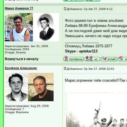
Марат Ахмеров 77
Добавлено: Ср Авг 27, 2008 9:12
Фото разместил в новом альбоме
Либава 88-89 Ерофеева Александр
А на последней даже мой дом виден 
Уменьшать ничего не надо когда пр
_________________
Оломоуц Либава 1975-1977
Зарегистрирован: Jan 31, 2006
Сообщения: 2293
Skype - aptekar113
Откуда: Казань
Вернуться к началу
Ерофеев Александр
Добавлено: Ср Авг 27, 2008 22:01
Марат,огромное тебе спасибо!!!Так
Зарегистрирован: Aug 25, 2008
Сообщения: 7
Откуда: Воронеж