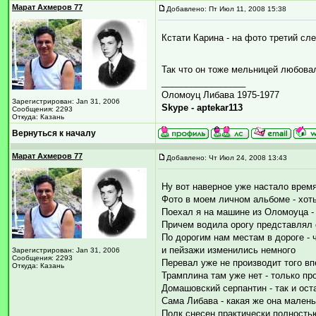
Марат Ахмеров 77
Добавлено: Пт Июл 11, 2008 15:38
Кстати Карина - на фото третий сл
Так что он тоже мельницей любов
_________________
Оломоуц Либава 1975-1977
Зарегистрирован: Jan 31, 2006
Skype - aptekar113
Сообщения: 2293
Откуда: Казань
Вернуться к началу
Марат Ахмеров 77
Добавлено: Чт Июл 24, 2008 13:43
Ну вот наверное уже настало время
Фото в моем личном альбоме - хоть
Поехал я на машине из Оломоуца - 
Причем водила орогу представлял с
По дорогим нам местам в дороге - 
и пейзажи изменились немного
Зарегистрирован: Jan 31, 2006
Сообщения: 2293
Перевал уже не производит того вп
Откуда: Казань
Трамплина там уже нет - только пр
Домашовский серпантин - так и ост
Сама Либава - какая же она малень
Полк снесен практически полность