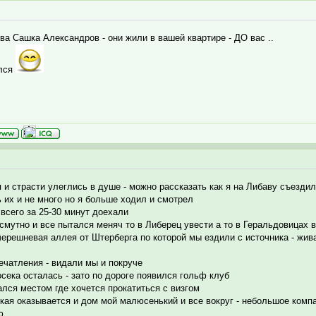
ева Сашка Александров - они жили в вашей квартире - ДО вас ..
ался
 и страсти улеглись в душе - можно рассказать как я на Либаву съездил
 их и не много но я больше ходил и смотрел
всего за 25-30 минут доехали
мутно и все пытался меняч то в Либерец увести а то в Геральдовицах в
черешневая аллея от Штерберга по которой мы ездили с источника - жива
ечатления - видали мы и покруче
осека осталась - зато по дороге появился гольф клуб
ался местом где хочется прокатиться с визгом
кая оказывается и дом мой малюсенький и все вокруг - небольшое компа
ю