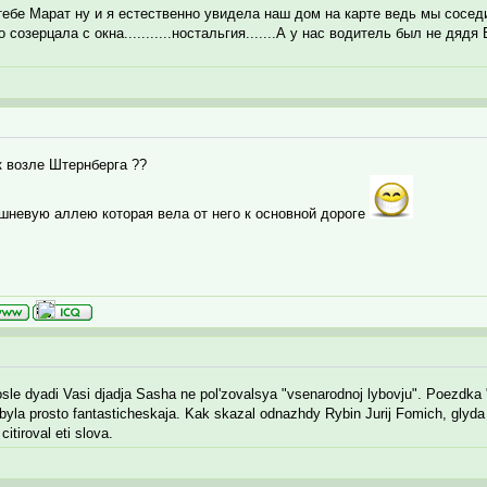
тебе Марат ну и я естественно увидела наш дом на карте ведь мы сосед
 созерцала с окна...........ностальгия.......А у нас водитель был не дя
к возле Штернберга ??
ешневую аллею которая вела от него к основной дороге
posle dyadi Vasi djadja Sasha ne pol'zovalsya "vsenarodnoj lybovju". Poezdk
byla prosto fantasticheskaja. Kak skazal odnazhdy Rybin Jurij Fomich, glyda 
itiroval eti slova.