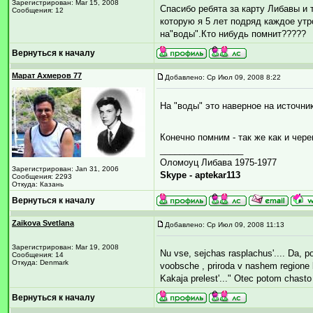
Зарегистрирован: Mar 15, 2008
Спасибо ребята за карту Либавы и 
Сообщения: 12
которую я 5 лет подряд каждое утро
на"воды".Кто нибудь помнит?????
Вернуться к началу
Марат Ахмеров 77
Добавлено: Ср Июл 09, 2008 8:22
На "воды" это наверное на источни
Конечно помним - так же как и чер
_________________
Оломоуц Либава 1975-1977
Зарегистрирован: Jan 31, 2006
Skype - aptekar113
Сообщения: 2293
Откуда: Казань
Вернуться к началу
Zaikova Svetlana
Добавлено: Ср Июл 09, 2008 11:13
Зарегистрирован: Mar 19, 2008
Nu vse, sejchas rasplachus'.... Da, 
Сообщения: 14
Откуда: Denmark
voobsche , priroda v nashem regione 
Kakaja prelest'..." Otec potom chasto c
Вернуться к началу