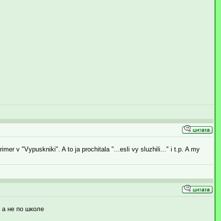
 v "Vypuskniki". A to ja prochitala "...esli vy sluzhili..." i t.p. A my
 а не по школе