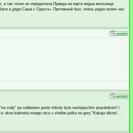
и, а так точно не определила,Правда на карте видна мельница
дя Вася а дядя Саша с Одессы. Противный был, очень редко возил нас
a "na vody" po subbotam posle shkoly byla nastojaschim prazdnikom! I
iz okna kabineta moego otca v shatbe polka na gory:"Kakaja dikost'...