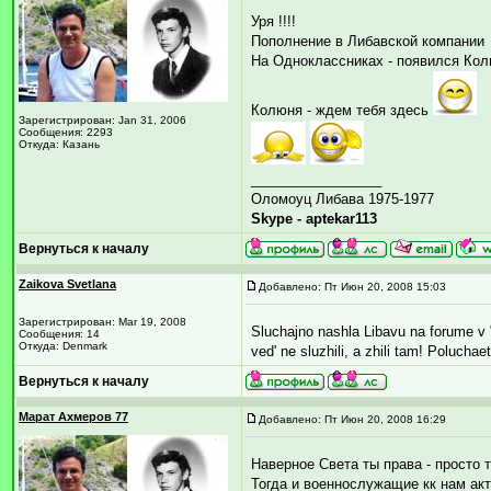
Уря !!!!
Пополнение в Либавской компании
На Одноклассниках - появился Ко
Колюня - ждем тебя здесь
Зарегистрирован: Jan 31, 2006
Сообщения: 2293
Откуда: Казань
_________________
Оломоуц Либава 1975-1977
Skype - aptekar113
Вернуться к началу
Zaikova Svetlana
Добавлено: Пт Июн 20, 2008 15:03
Зарегистрирован: Mar 19, 2008
Sluchajno nashla Libavu na forume v "g
Сообщения: 14
Откуда: Denmark
ved' ne sluzhili, a zhili tam! Poluchae
Вернуться к началу
Марат Ахмеров 77
Добавлено: Пт Июн 20, 2008 16:29
Наверное Света ты права - просто 
Тогда и военнослужащие кк нам ак