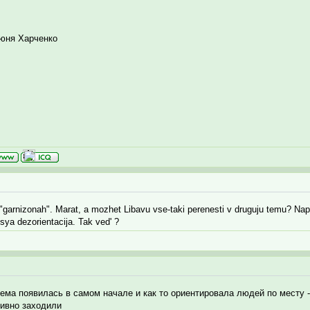
люня Харченко
arnizonah". Marat, a mozhet Libavu vse-taki perenesti v druguju temu? Naprimer
tsya dezorientacija. Tak ved' ?
тема появилась в самом начале и как то ориентировала людей по месту -
тивно заходили