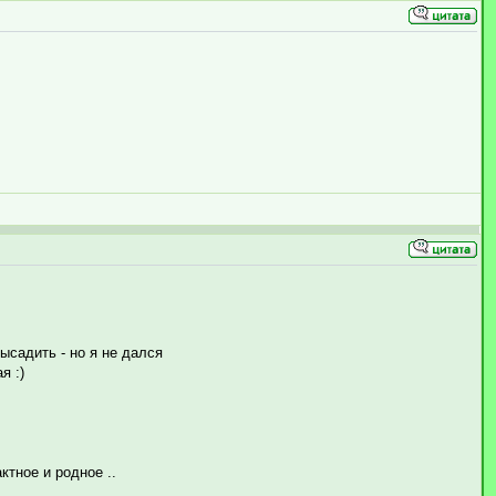
ысадить - но я не дался
я :)
ктное и родное ..