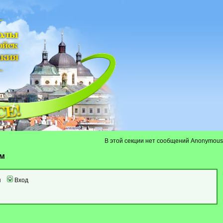
В этой секции нет сообщений Anonymous
ум
я
Вход