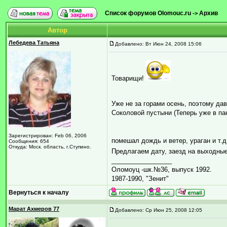
Список форумов Olomouc.ru
Архив
->
Автор
Лебедева Татьяна
Добавлено: Вт Июн 24, 2008 15:06
Товарищи!
Уже не за горами осень, поэтому д
Соколовой пустыни (Теперь уже в пан
Зарегистрирован: Feb 06, 2006
помешал дождь и ветер, ураган и т.
Сообщения: 654
Откуда: Моск. область, г.Ступино.
Предлагаем дату, заезд на выходные
_________________
Оломоуц -шк.№36, выпуск 1992.
1987-1990, "Зенит"
Вернуться к началу
Марат Ахмеров 77
Добавлено: Ср Июн 25, 2008 12:05