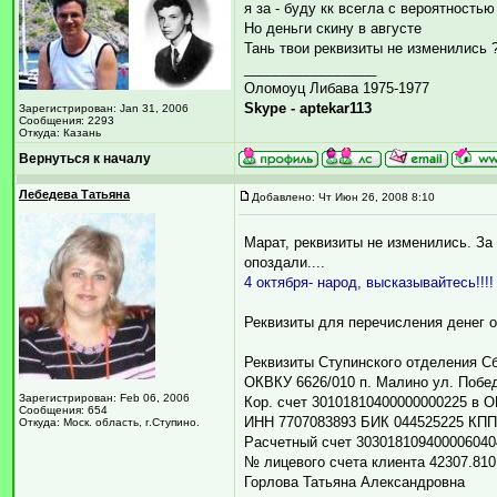
я за - буду кк всегла с вероятностью
Но деньги скину в августе
Тань твои реквизиты не изменились 
_________________
Оломоуц Либава 1975-1977
Skype - aptekar113
Зарегистрирован: Jan 31, 2006
Сообщения: 2293
Откуда: Казань
Вернуться к началу
Лебедева Татьяна
Добавлено: Чт Июн 26, 2008 8:10
Марат, реквизиты не изменились. За
опоздали....
4 октября- народ, высказывайтесь!!!!
Реквизиты для перечисления денег о
Реквизиты Ступинского отделения С
ОКВКУ 6626/010 п. Малино ул. Побед
Зарегистрирован: Feb 06, 2006
Кор. счет 30101810400000000225 в 
Сообщения: 654
ИНН 7707083893 БИК 044525225 КПП
Откуда: Моск. область, г.Ступино.
Расчетный счет 303018109400006040
№ лицевого счета клиента 42307.810
Горлова Татьяна Александровна