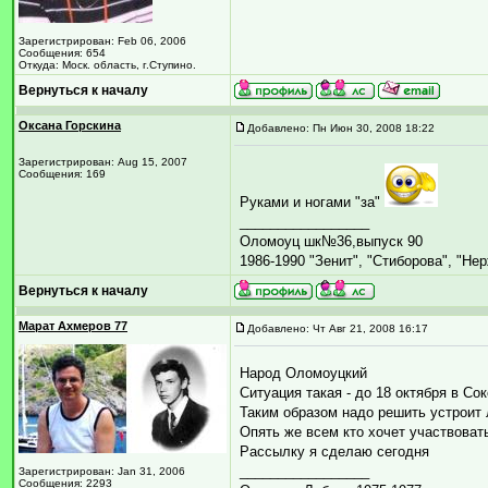
Зарегистрирован: Feb 06, 2006
Сообщения: 654
Откуда: Моск. область, г.Ступино.
Вернуться к началу
Оксана Горскина
Добавлено: Пн Июн 30, 2008 18:22
Зарегистрирован: Aug 15, 2007
Сообщения: 169
Руками и ногами "за"
_________________
Оломоуц шк№36,выпуск 90
1986-1990 "Зенит", "Стиборова", "Не
Вернуться к началу
Марат Ахмеров 77
Добавлено: Чт Авг 21, 2008 16:17
Народ Оломоуцкий
Ситуация такая - до 18 октября в Сок
Таким образом надо решить устроит л
Опять же всем кто хочет участвоват
Рассылку я сделаю сегодня
_________________
Зарегистрирован: Jan 31, 2006
Сообщения: 2293