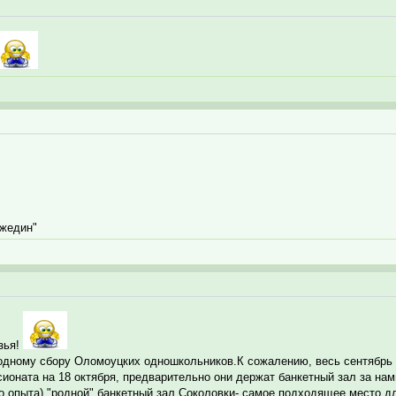
ржедин"
зья!
одному сбору Оломоуцких одношкольников.К сожалению, весь сентябрь и
ионата на 18 октября, предварительно они держат банкетный зал за нам
о опыта) "родной" банкетный зал Соколовки- самое подходящее место д