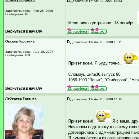
Хомич Владимир
Добавлено: Пт Авг 22, 2008 18:23
Зарегистрирован: Feb 25, 2008
Сообщения: 10
Меня лично устраивает 18 октября.
Вернуться к началу
Оксана Горскина
Добавлено: Сб Авг 23, 2008 10:11
Зарегистрирован: Aug 15, 2007
Сообщения: 169
Привет всем..Я буду точно..
_________________
Оломоуц шк№36,выпуск 90
1986-1990 "Зенит", "Стиборова", "Не
Вернуться к началу
Лебедева Татьяна
Добавлено: Сб Авг 23, 2008 14:18
Привет всем!!
Я с вами, дру
Начинаем подготовку к нашему ежег
договорились с администрацией панс
Я думаю (исходя из организационног