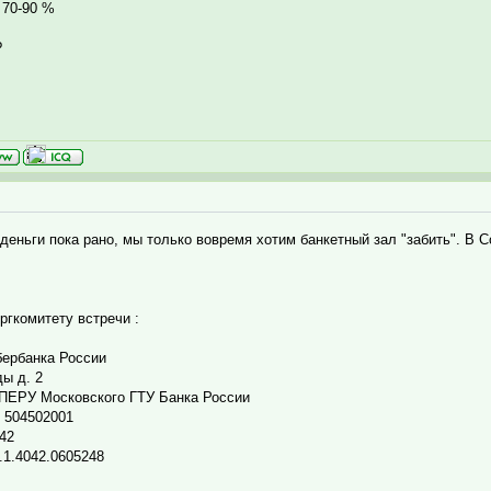
 70-90 %
?
 деньги пока рано, мы только вовремя хотим банкетный зал "забить". В 
ргкомитету встречи :
бербанка России
ы д. 2
ОПЕРУ Московского ГТУ Банка России
 504502001
42
.1.4042.0605248