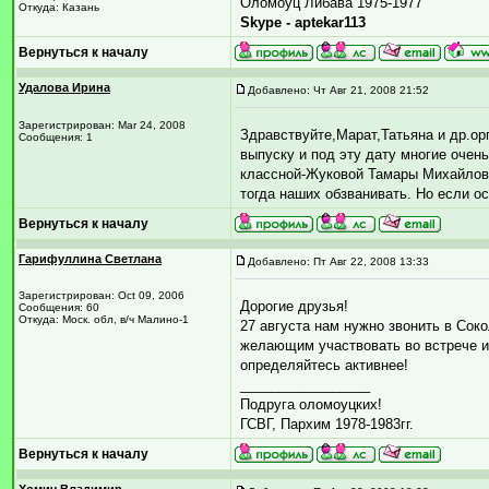
Оломоуц Либава 1975-1977
Откуда: Казань
Skype - aptekar113
Вернуться к началу
Удалова Ирина
Добавлено: Чт Авг 21, 2008 21:52
Зарегистрирован: Mar 24, 2008
Здравствуйте,Марат,Татьяна и др.ор
Сообщения: 1
выпуску и под эту дату многие очен
классной-Жуковой Тамары Михайловны
тогда наших обзванивать. Но если ос
Вернуться к началу
Гарифуллина Светлана
Добавлено: Пт Авг 22, 2008 13:33
Зарегистрирован: Oct 09, 2006
Дорогие друзья!
Сообщения: 60
Откуда: Моск. обл, в/ч Малино-1
27 августа нам нужно звонить в Соко
желающим участвовать во встрече и 
определяйтесь активнее!
_________________
Подруга оломоуцких!
ГСВГ, Пархим 1978-1983гг.
Вернуться к началу