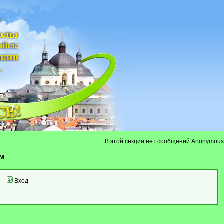
В этой секции нет сообщений Anonymous
ум
я
Вход