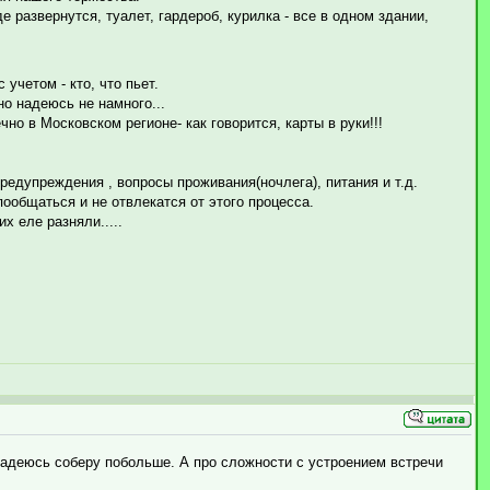
е развернутся, туалет, гардероб, курилка - все в одном здании,
 учетом - кто, что пьет.
но надеюсь не намного...
чно в Московском регионе- как говорится, карты в руки!!!
редупреждения , вопросы проживания(ночлега), питания и т.д.
ообщаться и не отвлекатся от этого процесса.
х еле разняли.....
 надеюсь соберу побольше. А про сложности с устроением встречи