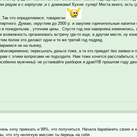
ем рядом и с корпусом ,и с домиками! Кухня- супер! Места много, есть гд
". Так что определяемся, товарисчи
спиртного. Думаю, округлим до 2000 р. и закупим горячительные напитки с
в понедельник , уточним цены . Спустя год они наверняка изменились, 
и возможность организовать встречу где-то еще, в другом месте, ну коне
 тем более это делают одни и те же третий год подряд.
бираемся не на пьянку,
лаговременно, пересылать деньги тоже, а те кто приедет без заявки и п
орам с этими вопросами не подходите. Нам тоже хочется расслабиться, п
обенно мужчины)- не устаивайте разборок и драк!!!В прошлом году двои
чень хочу приехать и 99%, что получиться. Начала барабанить своих и
ны, что эту нелегкую миссию ты берешь на себя.