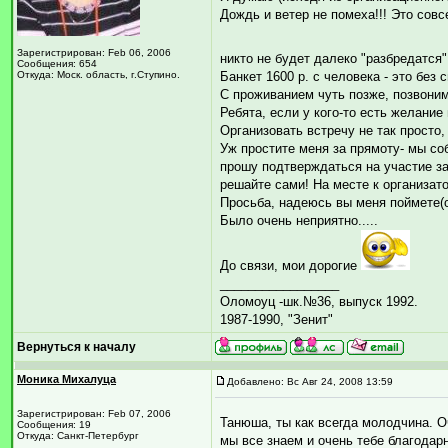
Дождь и ветер не помеха!!! Это совс
Зарегистрирован: Feb 06, 2006
никто не будет далеко "разбредатся
Сообщения: 654
Откуда: Моск. область, г.Ступино.
Банкет 1600 р. с человека - это без 
С проживанием чуть позже, позвоним 
Ребята, если у кого-то есть желание 
Организовать встречу не так просто,
Уж простите меня за прямоту- мы со
прошу подтверждаться на участие заб
решайте сами! На месте к организат
Просьба, надеюсь вы меня поймете(ос
Было очень неприятно.....
До связи, мои дорогие
_________________
Оломоуц -шк.№36, выпуск 1992.
1987-1990, "Зенит"
Вернуться к началу
Моника Михалуца
Добавлено: Вс Авг 24, 2008 13:59
Зарегистрирован: Feb 07, 2006
Танюша, ты как всегда молодчина. О
Сообщения: 19
Откуда: Санкт-Петербург
мы все знаем и очень тебе благодар