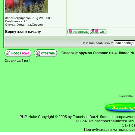
Зарегистрирован: Aug 29, 2007
Сообщения: 25
Откуда: Украина.г.Херсон
Вернуться к началу
Показать сообщения:
Список форумов Olomouc.ru
Школа №
->
Страница
4
из
4
Powered by
PHP-Nuke
Copyright © 2005 by Francisco Burzi. Данное программ
PHP-Nuke распространяется без 
Cайт р
При публикации материалов 