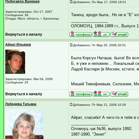
Побегайло Валерия
Добавлено: Пн Мар 17, 2008 18:01
Зарегистрирован: Oct 17, 2007
Танюш, вроде была...Но не в "Б" кл
Сообщения: 39
Откуда: Моск. область, г. Бронницы
_________________
ОЛОМОУЦ, 1984-1989 г.г., Выпуск 1
Вернуться к началу
Айрат Ильязов
Добавлено: Чт Мар 20, 2008 20:51
Была Корсун Наташа, была! Во всяко
Б, я уже и непомню... Локальный 
Ладой Каспари (в Москве, кстати,
Зарегистрирован: Mar 04, 2006
Сообщения: 25
Мишей Тимофеевым, Селезнем, Миш
Вернуться к началу
Лебедева Татьяна
Добавлено: Пт Мар 21, 2008 10:26
Айрат, спасибо! А чего-то я тебя в
_________________
Оломоуц -шк.№36, выпуск 1992.
1987-1990, "Зенит"