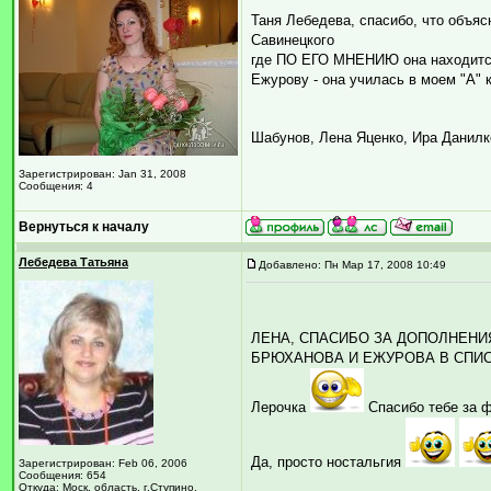
Таня Лебедева, спасибо, что объясн
Савинецкого
где ПО ЕГО МНЕНИЮ она находится.
Ежурову - она училась в моем "А"
Шабунов, Лена Яценко, Ира Данил
Зарегистрирован: Jan 31, 2008
Сообщения: 4
Вернуться к началу
Лебедева Татьяна
Добавлено: Пн Мар 17, 2008 10:49
ЛЕНА, СПАСИБО ЗА ДОПОЛНЕН
БРЮХАНОВА И ЕЖУРОВА В СПИ
Лерочка
Спасибо тебе за 
Да, просто ностальгия
Зарегистрирован: Feb 06, 2006
Сообщения: 654
Откуда: Моск. область, г.Ступино.