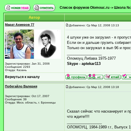
Список форумов Olomouc.ru
Школа №
->
Автор
Марат Ахмеров 77
Добавлено: Ср Мар 12, 2008 13:13
4 штуки уже он загрузил - я пропус
Если он и дальше грузить собирает
Только он загружал в вып 96 и пр
_________________
Оломоуц Либава 1975-1977
Skype - aptekar113
Зарегистрирован: Jan 31, 2006
Сообщения: 2293
Откуда: Казань
Вернуться к началу
Побегайло Валерия
Добавлено: Ср Мар 12, 2008 13:18
Зарегистрирован: Oct 17, 2007
Сообщения: 39
Откуда: Моск. область, г. Бронницы
Cказал сейчас что насканирует и п
что ждите!!!!
_________________
ОЛОМОУЦ, 1984-1989 г.г., Выпуск 1