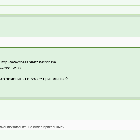
:
http://www.thesapienz.net/forum/
ашел!
:wink:
ию заменить на более прикольные?
лчанию заменить на более прикольные?