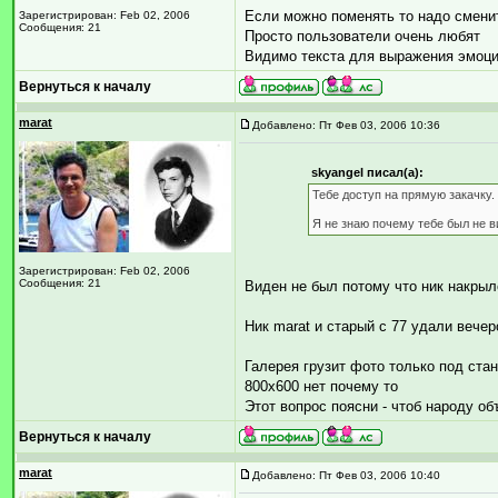
Если можно поменять то надо смени
Зарегистрирован: Feb 02, 2006
Сообщения: 21
Просто пользователи очень любят
Видимо текста для выражения эмоци
Вернуться к началу
marat
Добавлено: Пт Фев 03, 2006 10:36
skyangel писал(а):
Тебе доступ на прямую закачку. 
Я не знаю почему тебе был не в
Зарегистрирован: Feb 02, 2006
Сообщения: 21
Виден не был потому что ник накрыл
Ник marat и старый с 77 удали вече
Галерея грузит фото только под ст
800х600 нет почему то
Этот вопрос поясни - чтоб народу об
Вернуться к началу
marat
Добавлено: Пт Фев 03, 2006 10:40