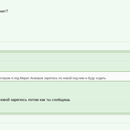
 нет?
вечером я под Марат Ахмеров зарегюсь по новой под ним и буду ходить
 новой зарегюсь потом как ты сообщишь