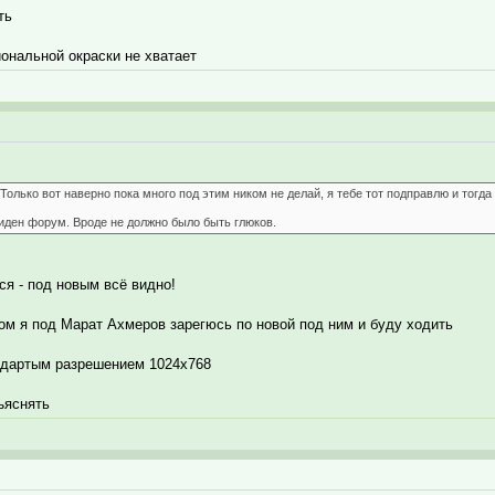
ть
ональной окраски не хватает
Только вот наверно пока много под этим ником не делай, я тебе тот подправлю и тогда 
иден форум. Вроде не должно было быть глюков.
ся - под новым всё видно!
ром я под Марат Ахмеров зарегюсь по новой под ним и буду ходить
андартым разрешением 1024х768
ъяснять