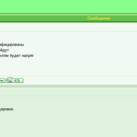
Сообщение
сифицированы
ойдут
елям будет напряг
дировке