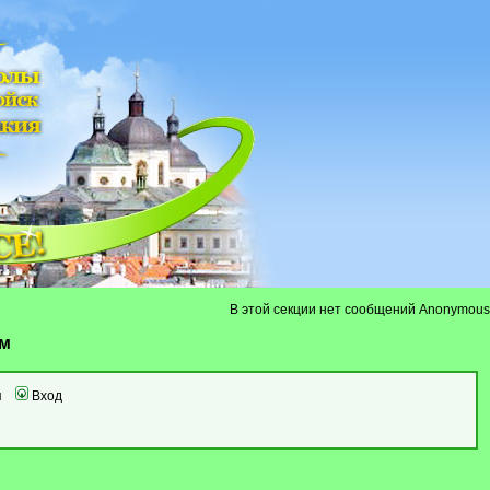
В этой секции нет сообщений Anonymous
ум
я
Вход