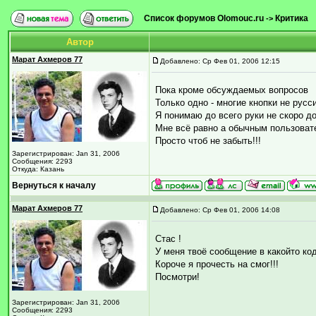
Список форумов Olomouc.ru
Критика
->
Автор
Марат Ахмеров 77
Добавлено: Ср Фев 01, 2006 12:15
Пока кроме обсуждаемых вопросов
Только одно - многие кнопки не рус
Я понимаю до всего руки не скоро д
Мне всё равно а обычным пользоват
Просто чтоб не забыть!!!
Зарегистрирован: Jan 31, 2006
Сообщения: 2293
Откуда: Казань
Вернуться к началу
Марат Ахмеров 77
Добавлено: Ср Фев 01, 2006 14:08
Стас !
У меня твоё сообщение в какойто ко
Короче я прочесть на смог!!!
Посмотри!
Зарегистрирован: Jan 31, 2006
Сообщения: 2293