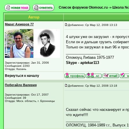
Список форумов Olomouc.ru
Школа №
->
Автор
Марат Ахмеров 77
Добавлено: Ср Мар 12, 2008 13:13
4 штуки уже он загрузил - я пропус
Если он и дальше грузить собирает
Только он загружал в вып 96 и пр
_________________
Оломоуц Либава 1975-1977
Skype - aptekar113
Зарегистрирован: Jan 31, 2006
Сообщения: 2293
Откуда: Казань
Вернуться к началу
Побегайло Валерия
Добавлено: Ср Мар 12, 2008 13:18
Зарегистрирован: Oct 17, 2007
Сообщения: 39
Откуда: Моск. область, г. Бронницы
Cказал сейчас что насканирует и п
что ждите!!!!
_________________
ОЛОМОУЦ, 1984-1989 г.г., Выпуск 1