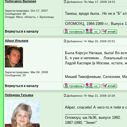
Побегайло Валерия
Добавлено: Пн Мар 17, 2008 18:01
Зарегистрирован: Oct 17, 2007
Танюш, вроде была...Но не в "Б" кл
Сообщения: 39
Откуда: Моск. область, г. Бронницы
_________________
ОЛОМОУЦ, 1984-1989 г.г., Выпуск 1
Вернуться к началу
Айрат Ильязов
Добавлено: Чт Мар 20, 2008 20:51
Была Корсун Наташа, была! Во всяко
Б, я уже и непомню... Локальный 
Ладой Каспари (в Москве, кстати,
Зарегистрирован: Mar 04, 2006
Сообщения: 25
Мишей Тимофеевым, Селезнем, Миш
Вернуться к началу
Лебедева Татьяна
Добавлено: Пт Мар 21, 2008 10:26
Айрат, спасибо! А чего-то я тебя в
_________________
Оломоуц -шк.№36, выпуск 1992.
1987-1990, "Зенит"