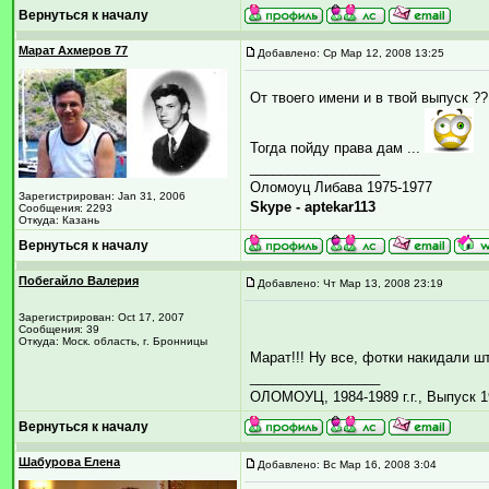
Вернуться к началу
Марат Ахмеров 77
Добавлено: Ср Мар 12, 2008 13:25
От твоего имени и в твой выпуск ??
Тогда пойду права дам ...
_________________
Оломоуц Либава 1975-1977
Зарегистрирован: Jan 31, 2006
Skype - aptekar113
Сообщения: 2293
Откуда: Казань
Вернуться к началу
Побегайло Валерия
Добавлено: Чт Мар 13, 2008 23:19
Зарегистрирован: Oct 17, 2007
Сообщения: 39
Откуда: Моск. область, г. Бронницы
Марат!!! Ну все, фотки накидали ш
_________________
ОЛОМОУЦ, 1984-1989 г.г., Выпуск 1
Вернуться к началу
Шабурова Елена
Добавлено: Вс Мар 16, 2008 3:04