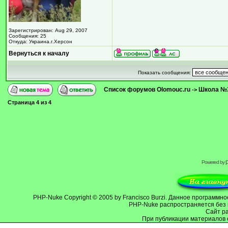
Зарегистрирован: Aug 29, 2007
Сообщения: 25
Откуда: Украина.г.Херсон
Вернуться к началу
Показать сообщения:
Список форумов Olomouc.ru
Школа №
->
Страница
4
из
4
Powered by
PHP-Nuke
Copyright © 2005 by Francisco Burzi. Данное программ
PHP-Nuke распространяется без 
Cайт р
При публикации материалов 