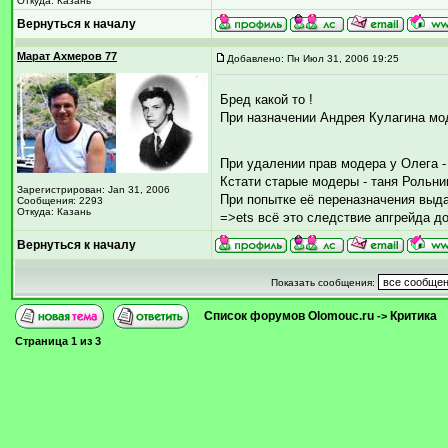
Откуда: Казань
Вернуться к началу
Марат Ахмеров 77
Добавлено: Пн Июл 31, 2006 19:25
Бред какой то !
При назначении Андрея Кулагина мо
При удалении прав модера у Олега 
Кстати старые модеры - таня Рольни
Зарегистрирован: Jan 31, 2006
При попытке её переназначения выда
Сообщения: 2293
Откуда: Казань
=>ets всё это следствие апгрейда до
Вернуться к началу
Показать сообщения:
Список форумов Olomouc.ru
Критика
->
Страница
1
из
3