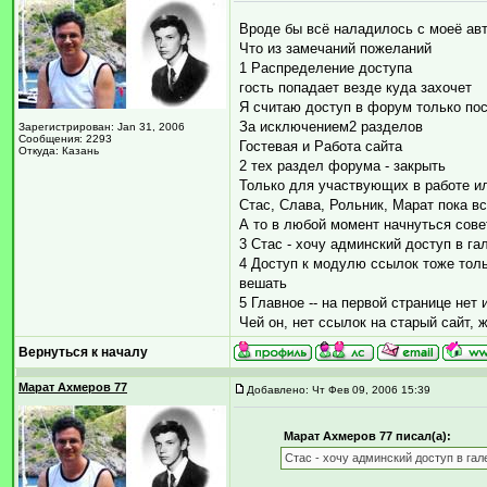
Вроде бы всё наладилось с моеё авт
Что из замечаний пожеланий
1 Распределение доступа
гость попадает везде куда захочет
Я считаю доступ в форум только по
За исключением2 разделов
Зарегистрирован: Jan 31, 2006
Сообщения: 2293
Гостевая и Работа сайта
Откуда: Казань
2 тех раздел форума - закрыть
Только для участвующих в работе 
Стас, Слава, Рольник, Марат пока в
А то в любой момент начнуться сове
3 Стас - хочу админский доступ в г
4 Доступ к модулю ссылок тоже толь
вешать
5 Главное -- на первой странице нет
Чей он, нет ссылок на старый сайт,
Вернуться к началу
Марат Ахмеров 77
Добавлено: Чт Фев 09, 2006 15:39
Марат Ахмеров 77 писал(а):
Стас - хочу админский доступ в га