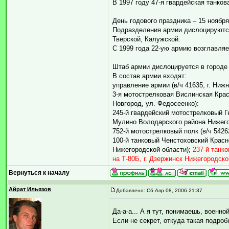
В 1997 году 47-я гвардейская танко
День годового праздника – 15 ноября
Подразделения армии дислоцируются
Тверской, Калужской.
С 1999 года 22-ую армию возглавляе
Штаб армии дислоцируется в городе
В состав армии входят:
управление армии (в/ч 41635, г. Ниж
3-я мотострелковая Вислинская Крас
Новгород, ул. Федосеенко):
245-й гвардейский мотострелковый Г
Мулино Володарского района Нижего
752-й мотострелковый полк (в/ч 5426
100-й танковый Ченстоховский Красно
Нижегородской области);
237-й танк
на Т-80Б, г. Дзержинск Нижегородско
Вернуться к началу
Айрат Ильязов
Добавлено: Сб Апр 08, 2006 21:37
Да-а-а... А я тут, понимаешь, военно
Если не секрет, откуда такая подро