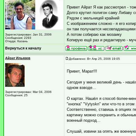
Привет Айрат Я как рассмотрел - то
Долго крутил полигон саму Либаву с
Рядом с мельницей крайний
С изображением сложно - я его коп
он там получается несовпадающими
А потом собираю как мозаику
Зарегистрирован: Jan 31, 2006
Сообщения: 2293
Копирую ещё раз и редактирую - му
Откуда: Казань
Вернуться к началу
Айрат Ильязов
Добавлено: Вт Апр 25, 2006 19:05
Привет, Марат!!!
Сегодня у меня великий день - нашё
одном взводе...
Зарегистрирован: Mar 04, 2006
Сообщения: 25
О картах. Нашёл я способ более-мен
"кнопка" "Vytyskn" или что-то в этом
Соответственно, ставишь в опциях пе
картинку можно сохранить и обычным 
военный подход...
Слушай, извини за опять же военную 