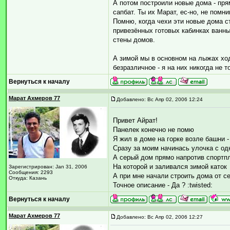
А потом построили новые дома - пря
сапбат. Ты их Марат, ес-но, не помни
Помню, когда чехи эти новые дома ст
привезённых готовых кабинках ванны
стены домов.
А зимой мы в основном на лыжах ход
безразличное - я на них никогда не то
Вернуться к началу
Марат Ахмеров 77
Добавлено: Вс Апр 02, 2006 12:24
Привет Айрат!
Панелек конечно не помю
Я жил в доме на горке возле башни -
Сразу за моим начинась улочка с од
А серый дом прямо напротив спорт
На которой и заливался зимой каток
Зарегистрирован: Jan 31, 2006
Сообщения: 2293
А при мне начали строить дома от се
Откуда: Казань
Точное описание - Да ? :twisted:
Вернуться к началу
Марат Ахмеров 77
Добавлено: Вс Апр 02, 2006 12:27