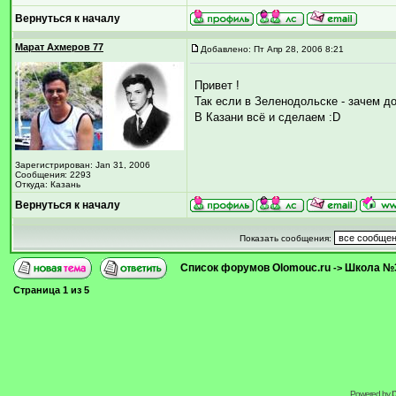
Вернуться к началу
Марат Ахмеров 77
Добавлено: Пт Апр 28, 2006 8:21
Привет !
Так если в Зеленодольске - зачем до
В Казани всё и сделаем :D
Зарегистрирован: Jan 31, 2006
Сообщения: 2293
Откуда: Казань
Вернуться к началу
Показать сообщения:
Список форумов Olomouc.ru
Школа №
->
Страница
1
из
5
Powered by