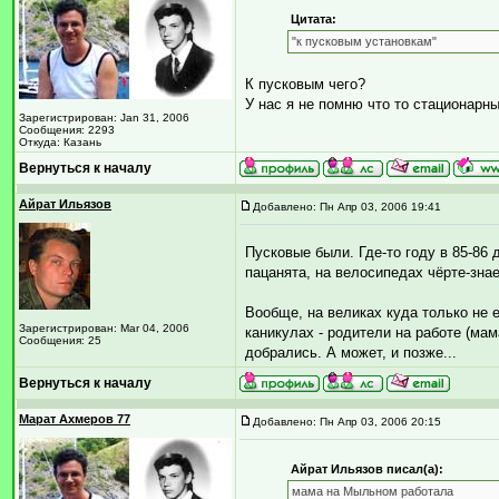
Цитата:
"к пусковым установкам"
К пусковым чего?
У нас я не помню что то стационарн
Зарегистрирован: Jan 31, 2006
Сообщения: 2293
Откуда: Казань
Вернуться к началу
Айрат Ильязов
Добавлено: Пн Апр 03, 2006 19:41
Пусковые были. Где-то году в 85-86
пацанята, на велосипедах чёрте-зна
Вообще, на великах куда только не 
Зарегистрирован: Mar 04, 2006
каникулах - родители на работе (мам
Сообщения: 25
добрались. А может, и позже...
Вернуться к началу
Марат Ахмеров 77
Добавлено: Пн Апр 03, 2006 20:15
Айрат Ильязов писал(а):
мама на Мыльном работала