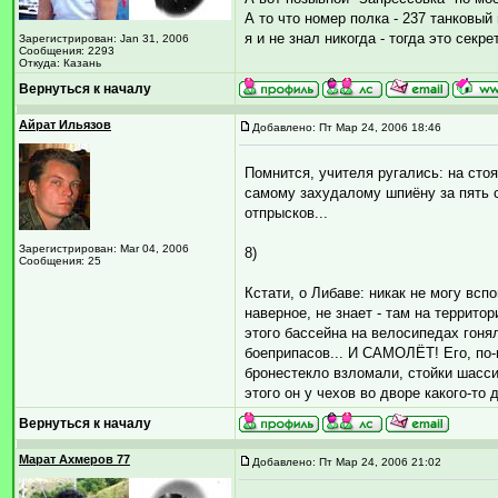
А то что номер полка - 237 танковый
я и не знал никогда - тогда это секр
Зарегистрирован: Jan 31, 2006
Сообщения: 2293
Откуда: Казань
Вернуться к началу
Айрат Ильязов
Добавлено: Пт Мар 24, 2006 18:46
Помнится, учителя ругались: на сто
самому захудалому шпиёну за пять 
отпрысков...
Зарегистрирован: Mar 04, 2006
8)
Сообщения: 25
Кстати, о Либаве: никак не могу вспо
наверное, не знает - там на террит
этого бассейна на велосипедах гоня
боеприпасов... И САМОЛЁТ! Его, по-
бронестекло взломали, стойки шасси
этого он у чехов во дворе какого-то 
Вернуться к началу
Марат Ахмеров 77
Добавлено: Пт Мар 24, 2006 21:02