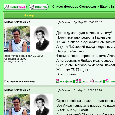
Список форумов Olomouc.ru
Школа №
->
Автор
Марат Ахмеров 77
Добавлено: Ср Мар 22, 2006 20:16
Долго думал куда забить эту тему!
Потом всё таки решил в Гарнизоны
ТК как я писал в одноименном топик
А тут и Либавский народ подтяниват
Народ Либавский
Фотки в Фотогалерее есть тема Либа
Зарегистрирован: Jan 31, 2006
Сообщения: 2293
А поговорить о Либаве можно здесь
Откуда: Казань
О себе сын майора Ахмерова -началь
Жил там 75-77 годы
Всем привет
Вернуться к началу
Марат Ахмеров 77
Добавлено: Пт Мар 24, 2006 13:16
Странно всё таки память человеческ
Вот Айрат написал в письме № наше
А так ни в зуб ногой
А вот позывной "Запрессовка" по мо