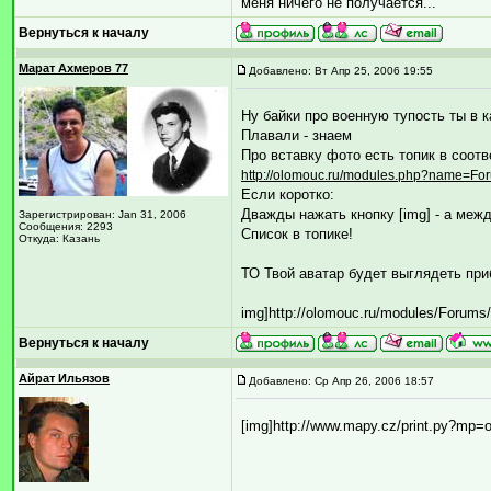
меня ничего не получается...
Вернуться к началу
Марат Ахмеров 77
Добавлено: Вт Апр 25, 2006 19:55
Ну байки про военную тупость ты в 
Плавали - знаем
Про вставку фото есть топик в соот
http://olomouc.ru/modules.php?name=For
Если коротко:
Дважды нажать кнопку [img] - а меж
Зарегистрирован: Jan 31, 2006
Сообщения: 2293
Список в топике!
Откуда: Казань
ТО Твой аватар будет выглядеть приб
img]http://olomouc.ru/modules/Forums
Вернуться к началу
Айрат Ильязов
Добавлено: Ср Апр 26, 2006 18:57
[img]http://www.mapy.cz/print.py?m