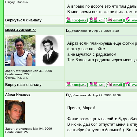
Откуда: Казань
А вправо по дороге это что там даль
В мое время опять же не фига там н
Вернуться к началу
Марат Ахмеров 77
Добавлено: Чт Апр 27, 2006 8:40
Айрат если планируешь ещё фотки р
фото у нас на сайте
а не мучатся с радикалом
Тем более что радикал через месяца
Зарегистрирован: Jan 31, 2006
Сообщения: 2293
Откуда: Казань
Вернуться к началу
Айрат Ильязов
Добавлено: Чт Апр 27, 2006 18:39
Привет, Марат!
Фотки размещать на сайте буду обяз
В июне, дай бог, отпустят меня в отпу
Зарегистрирован: Mar 04, 2006
сентябре (отпуск-то большой!). Вот т
Сообщения: 25