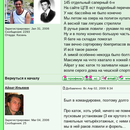
145 отдельный саперный б-н
На сайте ЦГВ ест подробный перече
У нас бассейна не было конечно
Мы летом на озера на полигон купат
А весной там лягушек стреляли
В ручье раков ловили - руками по н
Зарегистрирован: Jan 31, 2006
Сообщения: 2293
Ну и в полку конечно большую част
Откуда: Казань
Я бате на складах помогал
там вечно сортировку боеприпасов 
И всё такое разное
А зимой особенно некогда было болта
Максимум на ччто хватало в хоккей 
Айрат у вас каток то заливали наши
возле серого дома на чешской спор
Вернуться к началу
Айрат Ильязов
Добавлено: Вс Апр 02, 2006 9:34
Был в командировке, поэтому долго 
Про каток, хоть убей, ничего не помн
пусковым установкам (3 км крутого 
Зарегистрирован: Mar 04, 2006
панельных четырёхэтажных, с ними в
Сообщения: 25
мы в ней раков ловили и форель...