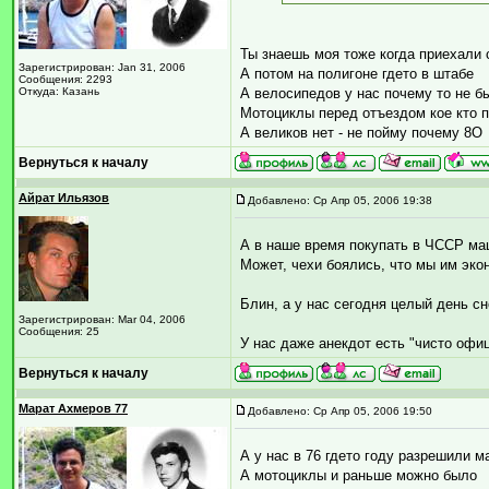
Ты знаешь моя тоже когда приехали 
Зарегистрирован: Jan 31, 2006
А потом на полигоне гдето в штабе
Сообщения: 2293
Откуда: Казань
А велосипедов у нас почему то не б
Мотоциклы перед отъездом кое кто 
А великов нет - не пойму почему 8O
Вернуться к началу
Айрат Ильязов
Добавлено: Ср Апр 05, 2006 19:38
А в наше время покупать в ЧССР ма
Может, чехи боялись, что мы им эко
Блин, а у нас сегодня целый день сне
Зарегистрирован: Mar 04, 2006
Сообщения: 25
У нас даже анекдот есть "чисто офицер
Вернуться к началу
Марат Ахмеров 77
Добавлено: Ср Апр 05, 2006 19:50
А у нас в 76 гдето году разрешили м
А мотоциклы и раньше можно было