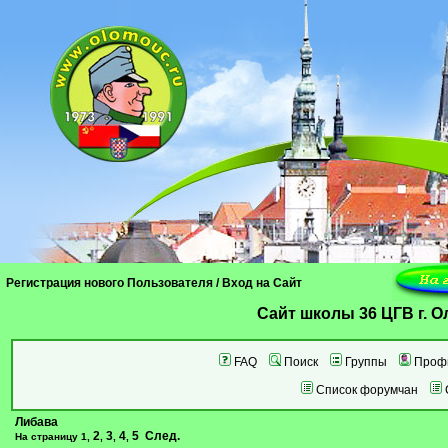
Регистрация нового Пользователя
/
Вход на Сайт
Cайт школы 36 ЦГВ г. 
FAQ
Поиск
Группы
Проф
Список форумчан
Либава
2
3
4
5
След.
На страницу
1
,
,
,
,