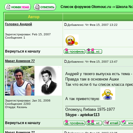
Список форумов Olomouc.ru
Школа №
->
Автор
Головко Андрей
Добавлено: Чт Фев 15, 2007 13:22
Зарегистрирован: Feb 15, 2007
Сообщения: 1
Вернуться к началу
Марат Ахмеров 77
Добавлено: Чт Фев 15, 2007 13:47
Андрей у твоего выпуска есть тема -
Правда там в основном Ашки
Так что если б ты список класса при
А так приветствую
Зарегистрирован: Jan 31, 2006
_________________
Сообщения: 2293
Откуда: Казань
Оломоуц Либава 1975-1977
Skype - aptekar113
Вернуться к началу
Марат Ахмеров 77