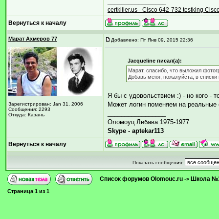
_________________
certkiller.us - Cisco 642-732 testking Ci
Вернуться к началу
Марат Ахмеров 77
Добавлено: Пт Янв 09, 2015 22:36
Jacqueline писал(а):
Марат, спасибо, что выложил фотог
Добавь меня, пожалуйста, в списки 
Я бы с удовольствием :) - но кого - 
Может логин поменяем на реальны
Зарегистрирован: Jan 31, 2006
Сообщения: 2293
_________________
Откуда: Казань
Оломоуц Либава 1975-1977
Skype - aptekar113
Вернуться к началу
Показать сообщения:
Список форумов Olomouc.ru
Школа №
->
Страница
1
из
1