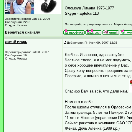
_________________
Оломоуц Либава 1975-1977
Skype - aptekar113
Зарегистрирован: Jan 31, 2006
Сообщения: 2293
Последний раз редактировалось: Марат Ахмеро
Откуда: Казань
Вернуться к началу
Лютый Игорь
Добавлено: Пн Июл 09, 2007 12:33
Зарегистрирован: Jul 08, 2007
Любовь Ивановна, здравствуйте!
Сообщения: 16
Откуда: Москва
Честное слово, я и не мог подумать,
о себе хорошее впечатление у Вас.
Сразу хочу попросить прощение за в
Поверьте, я помню о них и мне стыдно
Спасибо Вам за всё, что дали нам.
Немного о себе.
После школы отучился в Орловском
Затем граница: 5 лет на Памире, 2 г
11 лет в Москве (управление ПВ). Ув
Сейчас работаю в компании ОАО "СГ
Женат. Дочь Аленка (1989 г.р.)