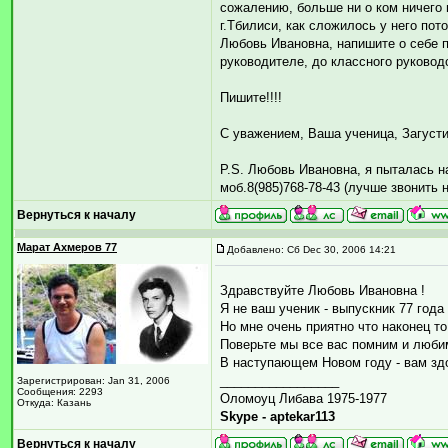
сожалению, больше ни о ком ничего
г.Тбилиси, как сложилось у него пото
Любовь Ивановна, напишите о себе п
руководителе, до классного руково
Пишите!!!!
С уважением, Ваша ученица, Загустин
P.S. Любовь Ивановна, я пыталась н
моб.8(985)768-78-43 (лучше звонить на
Вернуться к началу
Марат Ахмеров 77
Добавлено: Сб Dec 30, 2006 14:21
Здравствуйте Любовь Ивановна !
Я не ваш ученик - выпускник 77 года
Но мне очень приятно что наконец т
Поверьте мы все вас помним и люби
В наступающем Новом году - вам здо
_________________
Зарегистрирован: Jan 31, 2006
Сообщения: 2293
Оломоуц Либава 1975-1977
Откуда: Казань
Skype - aptekar113
Вернуться к началу