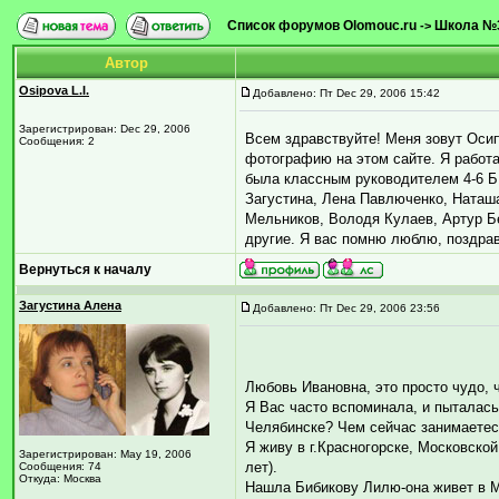
Список форумов Olomouc.ru
Школа №
->
Автор
Osipova L.I.
Добавлено: Пт Dec 29, 2006 15:42
Зарегистрирован: Dec 29, 2006
Всем здравствуйте! Меня зовут Оси
Сообщения: 2
фотографию на этом сайте. Я работал
была классным руководителем 4-6 Б
Загустина, Лена Павлюченко, Наташ
Мельников, Володя Кулаев, Артур Б
другие. Я вас помню люблю, поздрав
Вернуться к началу
Загустина Алена
Добавлено: Пт Dec 29, 2006 23:56
Любовь Ивановна, это просто чудо, 
Я Вас часто вспоминала, и пыталась
Челябинске? Чем сейчас занимаете
Я живу в г.Красногорске, Московской
Зарегистрирован: May 19, 2006
лет).
Сообщения: 74
Откуда: Москва
Нашла Бибикову Лилю-она живет в М