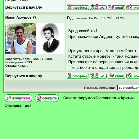
Откуда: Казань
Вернуться к началу
Марат Ахмеров 77
Добавлено: Пн Июл 31, 2006 19:25
Бред какой то !
При назначении Андрея Кулагина мо
При удалении прав модера у Олега 
Кстати старые модеры - таня Рольни
Зарегистрирован: Jan 31, 2006
При попытке её переназначения выда
Сообщения: 2293
Откуда: Казань
=>ets всё это следствие апгрейда до
Вернуться к началу
Показать сообщения:
Список форумов Olomouc.ru
Критика
->
Страница
1
из
3