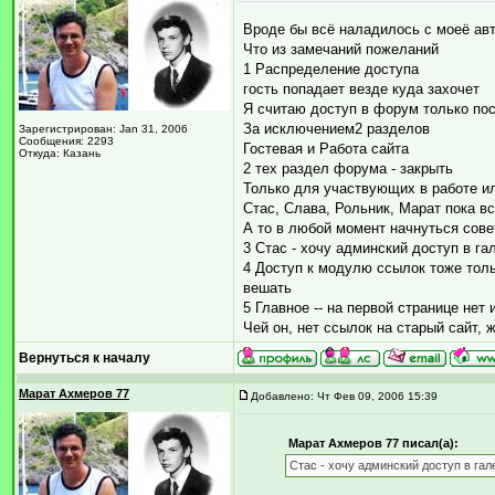
Вроде бы всё наладилось с моеё авт
Что из замечаний пожеланий
1 Распределение доступа
гость попадает везде куда захочет
Я считаю доступ в форум только по
За исключением2 разделов
Зарегистрирован: Jan 31, 2006
Сообщения: 2293
Гостевая и Работа сайта
Откуда: Казань
2 тех раздел форума - закрыть
Только для участвующих в работе 
Стас, Слава, Рольник, Марат пока в
А то в любой момент начнуться сове
3 Стас - хочу админский доступ в г
4 Доступ к модулю ссылок тоже толь
вешать
5 Главное -- на первой странице нет
Чей он, нет ссылок на старый сайт,
Вернуться к началу
Марат Ахмеров 77
Добавлено: Чт Фев 09, 2006 15:39
Марат Ахмеров 77 писал(а):
Стас - хочу админский доступ в га