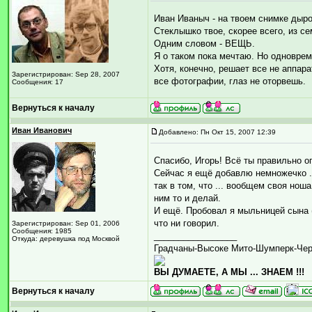
Иван Иваныч - на твоем снимке дыроч
Стеклышко твое, скорее всего, из с
Одним словом - ВЕЩЬ.
Я о таком пока мечтаю. Но одноврем
Хотя, конечно, решает все не аппара
Зарегистрирован: Sep 28, 2007
все фотографии, глаз не оторвешь.
Сообщения: 17
Вернуться к началу
Иван Иванович
Добавлено: Пн Окт 15, 2007 12:39
Спасибо, Игорь! Всё ты правильно о
Сейчас я ещё добавлю немножечко ...
так в том, что ... вообщем своя нош
ним то и делай.
И ещё. Пробовал я мыльницей сына (C
что ни говорил.
Зарегистрирован: Sep 01, 2006
Сообщения: 1985
_________________
Откуда: деревушка под Москвой
Градчаны-Высоке Мито-Шумперк-Че
ВЫ ДУМАЕТЕ, А МЫ ... ЗНАЕМ !!!
Вернуться к началу