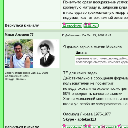
Почему-то сразу воображение услужл
кропнутую матрицу и, забросив куд
в наследство трехкомнатную кваррт
подумал, как тот рекламный электром
Вернуться к началу
Марат Ахмеров 77
Добавлено: Пн Окт 15, 2007 8:41
Я думаю зерно в мысли Михаила
Цитата:
зеркалка -это отлично,но неудобн
телевизоре смотреть-компакт идеа
ТЕ для каких задач
Зарегистрирован: Jan 31, 2006
Сообщения: 2293
Действительно в сообщения форума 
Откуда: Казань
пользователей не посмотрит
но ведь охота и на экране посмотрет
80% определять качество съемки
Хотя и мыльницей можно очень и очен
щелкнул особо не заморачиваясь на
_________________
Оломоуц Либава 1975-1977
Skype - aptekar113
Вернуться к началу