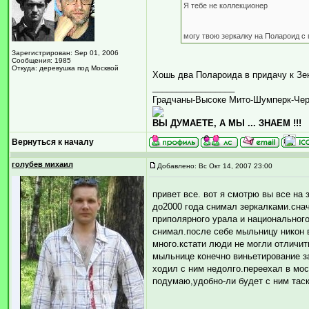
Я тебе не коллекционер
могу твою зеркалку на Полароид с
Зарегистрирован: Sep 01, 2006
Сообщения: 1985
Откуда: деревушка под Москвой
Хошь два Полароида в придачу к Зе
_________________
Градчаны-Высоке Мито-Шумперк-Че
ВЫ ДУМАЕТЕ, А МЫ ... ЗНАЕМ !!!
Вернуться к началу
голубев михаил
Добавлено: Вс Окт 14, 2007 23:00
привет все. вот я смотрю вы все на
до2000 года снимал зеркалками.снач
приполярного урала и национального
снимал.после себе мыльницу никон 
много.кстати люди не могли отличи
мыльнице конечно виньетирование за
ходил с ним недолго.переехал в мос
подумаю,удобно-ли будет с ним таск