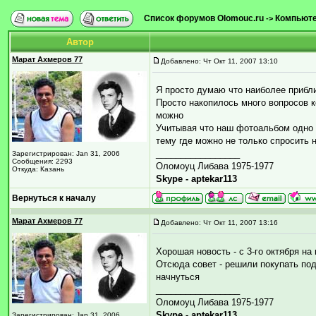
Список форумов Olomouc.ru
Компьютер
->
Автор
Марат Ахмеров 77
Добавлено: Чт Окт 11, 2007 13:10
Я просто думаю что наиболее прибл
Просто накопилось много вопросов к
можно
Учитывая что наш фотоальбом одно 
тему где можно не только спросить 
_________________
Зарегистрирован: Jan 31, 2006
Сообщения: 2293
Оломоуц Либава 1975-1977
Откуда: Казань
Skype - aptekar113
Вернуться к началу
Марат Ахмеров 77
Добавлено: Чт Окт 11, 2007 13:16
Хорошая новость - с 3-го октября н
Отсюда совет - решили покупать под
начнуться
_________________
Оломоуц Либава 1975-1977
Skype - aptekar113
Зарегистрирован: Jan 31, 2006