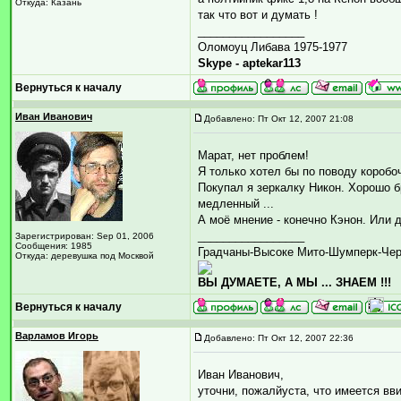
Откуда: Казань
так что вот и думать !
_________________
Оломоуц Либава 1975-1977
Skype - aptekar113
Вернуться к началу
Иван Иванович
Добавлено: Пт Окт 12, 2007 21:08
Марат, нет проблем!
Я только хотел бы по поводу коробоч
Покупал я зеркалку Никон. Хорошо бр
медленный ...
А моё мнение - конечно Кэнон. Или 
_________________
Зарегистрирован: Sep 01, 2006
Сообщения: 1985
Градчаны-Высоке Мито-Шумперк-Че
Откуда: деревушка под Москвой
ВЫ ДУМАЕТЕ, А МЫ ... ЗНАЕМ !!!
Вернуться к началу
Варламов Игорь
Добавлено: Пт Окт 12, 2007 22:36
Иван Иванович,
уточни, пожалйуста, что имеется вв