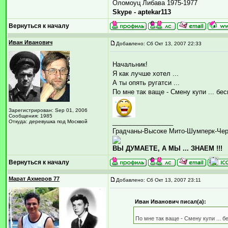
Оломоуц Либава 1975-1977
Skype - aptekar113
Вернуться к началу
Иван Иванович
Добавлено: Сб Окт 13, 2007 22:33
Начальник!
Я как лучше хотел ...
А ты опять ругатси ...
По мне так ваще - Смену купи ... бе
Зарегистрирован: Sep 01, 2006
Сообщения: 1985
_________________
Откуда: деревушка под Москвой
Градчаны-Высоке Мито-Шумперк-Че
ВЫ ДУМАЕТЕ, А МЫ ... ЗНАЕМ !!!
Вернуться к началу
Марат Ахмеров 77
Добавлено: Сб Окт 13, 2007 23:11
Иван Иванович писал(а):
По мне так ваще - Смену купи ... 