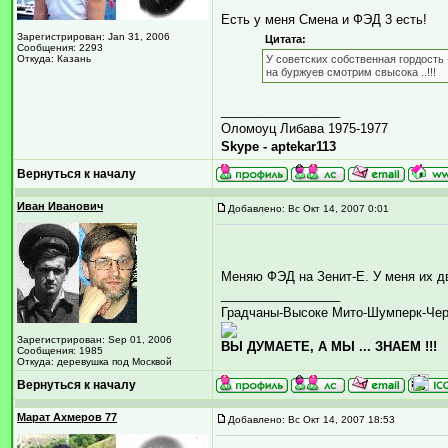
Есть у меня Смена и ФЭД 3 есть!
Зарегистрирован: Jan 31, 2006
Цитата:
Сообщения: 2293
Откуда: Казань
У советских собственная гордость 
на буржуев смотрим свысока ..!!!
_________________
Оломоуц Либава 1975-1977
Skype - aptekar113
Вернуться к началу
Иван Иванович
Добавлено: Вс Окт 14, 2007 0:01
Меняю ФЭД на Зенит-Е. У меня их дв
_________________
Градчаны-Высоке Мито-Шумперк-Че
Зарегистрирован: Sep 01, 2006
ВЫ ДУМАЕТЕ, А МЫ ... ЗНАЕМ !!!
Сообщения: 1985
Откуда: деревушка под Москвой
Вернуться к началу
Марат Ахмеров 77
Добавлено: Вс Окт 14, 2007 18:53