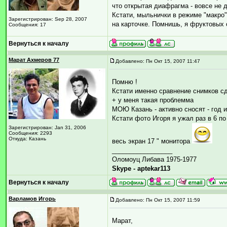
что открытая диафрагма - вовсе не 
Кстати, мыльнички в режиме "макро"
Зарегистрирован: Sep 28, 2007
на карточке. Помнишь, я фруктовых
Сообщения: 17
Вернуться к началу
Марат Ахмеров 77
Добавлено: Пн Окт 15, 2007 11:47
Помню !
Кстати именно сравнение снимков с
+ у меня такая проблемма
МОЮ Казань - активно сносят - год и 
Кстати фото Игоря я ужал раз в 6 по
Зарегистрирован: Jan 31, 2006
Сообщения: 2293
Откуда: Казань
весь экран 17 " монитора
_________________
Оломоуц Либава 1975-1977
Skype - aptekar113
Вернуться к началу
Варламов Игорь
Добавлено: Пн Окт 15, 2007 11:59
Марат,