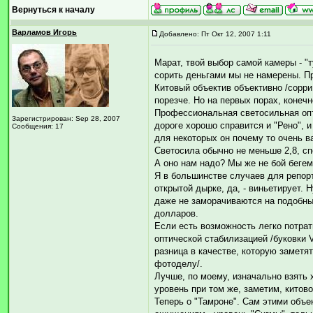
Вернуться к началу
Варламов Игорь
Добавлено: Пт Окт 12, 2007 1:11
Марат, твой выбор самой камеры - "
сорить деньгами мы не намерены. Пр
Китовый объектив объективно /сорри
порезче. Но на первых порах, конечн
Профессиональная светосильная опти
Зарегистрирован: Sep 28, 2007
дороге хорошо справится и "Рено", и
Сообщения: 17
для некоторых он почему то очень в
Светосила обычно не меньше 2,8, сп
А оно нам надо? Мы же не бой беге
Я в большинстве случаев для репорт
открытой дырке, да, - виньетирует.
даже не заморачиваются на подобные
долларов.
Если есть возможность легко потрат
оптической стабилизацией /буковки V
разница в качестве, которую заметят
фотоделу/.
Лучше, по моему, изначально взять
уровень при том же, заметим, китов
Теперь о "Тамроне". Сам этими объе