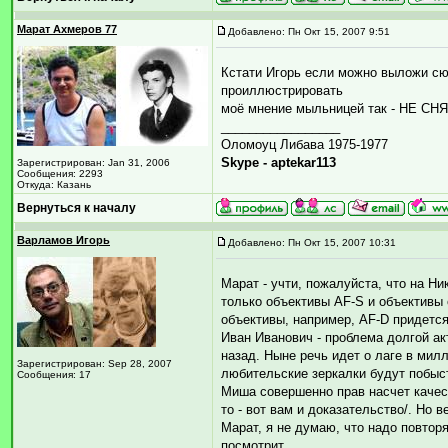
Марат Ахмеров 77
Добавлено: Пн Окт 15, 2007 9:51
Кстати Игорь если можно выложи сюд
проиллюстрировать
моё мнение мыльницей так - НЕ СНЯ
_________________
Оломоуц Либава 1975-1977
Skype - aptekar113
Зарегистрирован: Jan 31, 2006
Сообщения: 2293
Откуда: Казань
Вернуться к началу
Варламов Игорь
Добавлено: Пн Окт 15, 2007 10:31
Марат - учти, пожалуйста, что на Ни
только объективы AF-S и объективы
объективы, например, AF-D придется
Иван Иванович - проблема долгой ак
назад. Ныне речь идет о лаге в мил
Зарегистрирован: Sep 28, 2007
любительские зеркалки будут побыс
Сообщения: 17
Миша совершенно прав насчет качес
то - вот вам и доказательство/. Но 
Марат, я не думаю, что надо повтор
посмотрит.