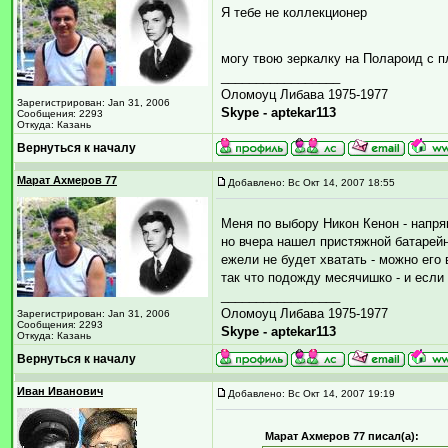
Я тебе не коллекционер
могу твою зеркалку на Полароид с 
_________________
Оломоуц Либава 1975-1977
Зарегистрирован: Jan 31, 2006
Skype - aptekar113
Сообщения: 2293
Откуда: Казань
Вернуться к началу
Марат Ахмеров 77
Добавлено: Вс Окт 14, 2007 18:55
Меня по выбору Никон Кенон - напряг
но вчера нашел пристяжной батарейн
ежели не будет хватать - можно его 
так что подожду месячишко - и если
_________________
Оломоуц Либава 1975-1977
Зарегистрирован: Jan 31, 2006
Сообщения: 2293
Skype - aptekar113
Откуда: Казань
Вернуться к началу
Иван Иванович
Добавлено: Вс Окт 14, 2007 19:19
Марат Ахмеров 77 писал(а):