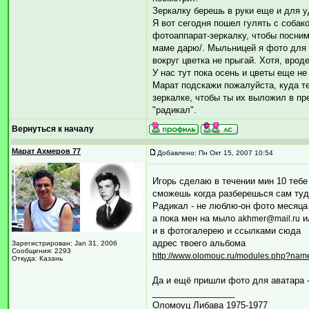
Зеркалку берешь в руки еще и для уд
Я вот сегодня пошел гулять с собак
фотоаппарат-зеркалку, чтобы посним
маме дарю/. Мыльницей я фото для к
вокруг цветка не прыгай. Хотя, вроде
У нас тут пока осень и цветы еще не
Марат подскажи пожалуйста, куда т
зеркалке, чтобы ты их выложил в пр
"радикал".
Вернуться к началу
Марат Ахмеров 77
Добавлено: Пн Окт 15, 2007 10:54
Игорь сделаю в течении мин 10 теб
сможешь когда разберешься сам туд
Радикал - не люблю-он фото месяца 
а пока мен на мыло
и
akhmer@mail.ru
и в фотогалерею и ссылками сюда
адрес твоего альбома
Зарегистрирован: Jan 31, 2006
Сообщения: 2293
http://www.olomouc.ru/modules.php?na
Откуда: Казань
Да и ещё пришли фото для аватара - 
_________________
Оломоуц Либава 1975-1977