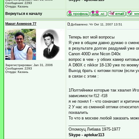
Сообщения: 2293
Откуда: Казань
Вернуться к началу
Марат Ахмеров 77
Добавлено: Чт Окт 11, 2007 13:51
Теперь вот мой вопросы
Я уже в общем давно думаю о смене
в результате долгих раздумий уже 
Canon 400D или Nicon D40x
вопрос в чем - у обоих камер китовы
А D80X с nikkor 18-130 уже по моему
Зарегистрирован: Jan 31, 2006
Сообщения: 2293
Выход брать с китоми потом (если у
Откуда: Казань
в связи с этим :
1Полтийники которые так хвалил Иго
зависимости f12 -f18
я не понял f - что означает и критичн
2 У нас из сменной оптики относител
похвалить
То что в москве любой заказать можн
_________________
Оломоуц Либава 1975-1977
Skype - aptekar113