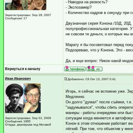
- Наводка на резкость?
- Экспозамер?
- Количество кадров в секунду при 
Зарегистрирован: Sep 28, 2007
Сообщения: 17
Двузначная серия Кэнона /10Д, 20Д, 
полупрофессиональная категория. У 
не совсем те деньги, о которых мы 
Марату я бы посоветовал перед поку
Подозреваю, что у Кэнона. Это - ве
Да, и еще вопрос: Никон какой модо
Вернуться к началу
Иван Иванович
Добавлено: Сб Окт 13, 2007 0:41
Игорь, я сейчас не вспомню уже. Зерк
Медленно.
Он долго "думал" после съёмки, т.е. 
"задумывался", чтобы сбить операти
манеры - работы очередями или быст
ситуации когда меняется и автофоку
Зарегистрирован: Sep 01, 2006
Сообщения: 1985
Кэнон в этом отношении работает в
Откуда: деревушка под Москвой
лёгкий. При том, что объектив у мен