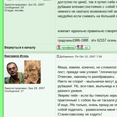
доступно по цене) .так я купил себе
Зарегистрирован: Jun 01, 2007
рубашки влезает,постоянно с собой
Сообщения: 24
Откуда: москва
немного не хватало возможностей зе
неудобно.если снимать на большой 
компакт идеально.правильно говорят
_________________
градчаны1986-1988 . в\ч 62157 осень.
Вернуться к началу
Варламов Игорь
Добавлено: Пн Окт 15, 2007 7:39
Миша, извини, конечно, но сложилось
пост, прежде чем уловил "логическу
Отвечаю, наконец-то разобравшись.
Никто не спорит - мыльнички могут д
рубашки/. Но, все-таки, мыльница и 
Зарегистрирован: Sep 28, 2007
разного уровня.
Сообщения: 17
Уверяю тебя - если бы тяжелую зер
практичные/ с собою бы не таскали 
И еще, /Но только, очень прошу,не о
собой поделать - развеселила меня т
Станиславскому не ходить!