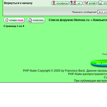
Вернуться к началу
Показать сообщения:
Список форумов Olomouc.ru
Компьютер
->
Страница
1
из
4
Powe
PHP-Nuke
Copyright © 2005 by Francisco Burzi. Данное про
PHP-Nuke распространяется
C
При публикации матери