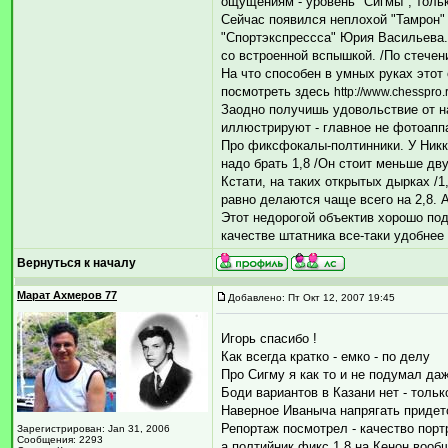
ощущениям - уровень "Сигмы", только
Сейчас появился неплохой "Тамрон" 
"Спортэкспрессса" Юрия Васильева.
со встроенной вспышкой. /По стечен
На что способен в умных руках этот
посмотреть здесь
http://www.chesspro.
Заодно получишь удовольствие от н
иллюстрируют - главное не фотоаппа
Про фиксфокалы-полтинники. У Никко
надо брать 1,8 /Он стоит меньше дв
Кстати, на таких открытых дырках /1
равно делаются чаще всего на 2,8. 
Этот недорогой объектив хорошо под
качестве штатника все-таки удобнее
Вернуться к началу
Марат Ахмеров 77
Добавлено: Пт Окт 12, 2007 19:45
Игорь спасибо !
Как всегда кратко - емко - по делу
Про Сигму я как то и не подумал да
Боди вариантов в Казани нет - тольк
Наверное Иваныча напрягать придет
Репортаж посмотрел - качество порт
Зарегистрирован: Jan 31, 2006
Сообщения: 2293
а полтийник фикс 1,8 на Кенон вообш