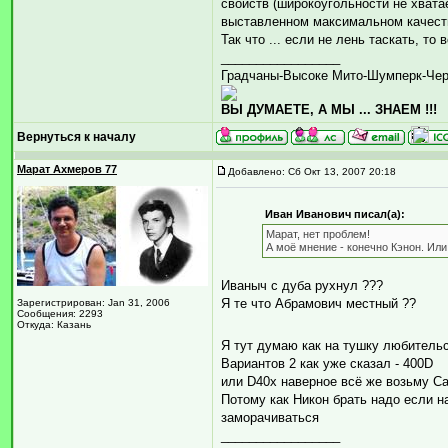
свойств (широкоугольности не хватае
выставленном максимальном качеств
Так что ... если не лень таскать, то
_________________
Градчаны-Высоке Мито-Шумперк-Че
ВЫ ДУМАЕТЕ, А МЫ ... ЗНАЕМ !!!
Вернуться к началу
Марат Ахмеров 77
Добавлено: Сб Окт 13, 2007 20:18
Иван Иванович писал(а):
Марат, нет проблем!
А моё мнение - конечно Кэнон. Или
Иваныч с дуба рухнул ???
Я те что Абрамович местный ??
Зарегистрирован: Jan 31, 2006
Сообщения: 2293
Откуда: Казань
Я тут думаю как на тушку любитель
Вариантов 2 как уже сказал - 400D
или D40x наверное всё же возьму C
Потому как Никон брать надо если на
заморачиваться
_________________