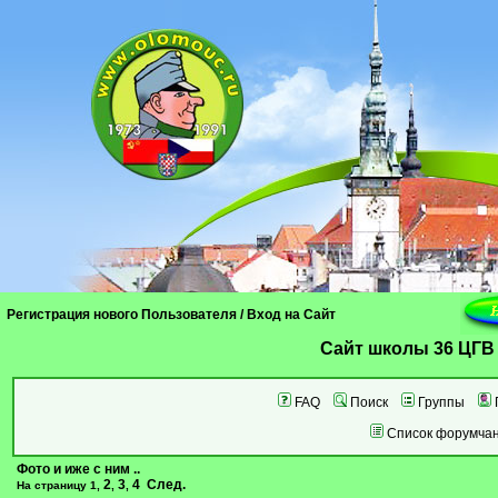
Регистрация нового Пользователя
/
Вход на Сайт
Cайт школы 36 ЦГВ
FAQ
Поиск
Группы
Список форумча
Фото и иже с ним ..
2
3
4
След.
На страницу
1
,
,
,