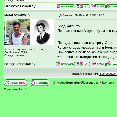
Откуда: Казань
Вернуться к началу
Марат Ахмеров 77
Добавлено: Пн Июл 31, 2006 19:25
Бред какой то !
При назначении Андрея Кулагина мо
При удалении прав модера у Олега 
Кстати старые модеры - таня Рольни
Зарегистрирован: Jan 31, 2006
При попытке её переназначения выда
Сообщения: 2293
Откуда: Казань
=>ets всё это следствие апгрейда до
Вернуться к началу
Показать сообщения:
Список форумов Olomouc.ru
Критика
->
Страница
1
из
3