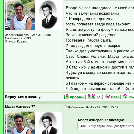
Вроде бы всё наладилось с моеё авт
Что из замечаний пожеланий
1 Распределение доступа
гость попадает везде куда захочет
Я считаю доступ в форум только по
За исключением2 разделов
Зарегистрирован: Jan 31, 2006
Сообщения: 2293
Гостевая и Работа сайта
Откуда: Казань
2 тех раздел форума - закрыть
Только для участвующих в работе 
Стас, Слава, Рольник, Марат пока в
А то в любой момент начнуться сове
3 Стас - хочу админский доступ в г
4 Доступ к модулю ссылок тоже толь
вешать
5 Главное -- на первой странице нет
Чей он, нет ссылок на старый сайт,
Вернуться к началу
Марат Ахмеров 77
Добавлено: Чт Фев 09, 2006 15:39
Марат Ахмеров 77 писал(а):
Стас - хочу админский доступ в га