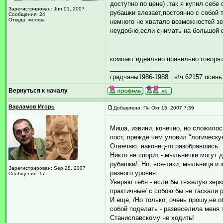
доступно по цене) .так я купил себе
Зарегистрирован: Jun 01, 2007
рубашки влезает,постоянно с собой
Сообщения: 24
Откуда: москва
немного не хватало возможностей зе
неудобно.если снимать на большой 
компакт идеально.правильно говорят
_________________
градчаны1986-1988 . в\ч 62157 осень.
Вернуться к началу
Варламов Игорь
Добавлено: Пн Окт 15, 2007 7:39
Миша, извини, конечно, но сложилось
пост, прежде чем уловил "логическу
Отвечаю, наконец-то разобравшись.
Никто не спорит - мыльнички могут д
рубашки/. Но, все-таки, мыльница и 
Зарегистрирован: Sep 28, 2007
разного уровня.
Сообщения: 17
Уверяю тебя - если бы тяжелую зер
практичные/ с собою бы не таскали 
И еще, /Но только, очень прошу,не о
собой поделать - развеселила меня т
Станиславскому не ходить!