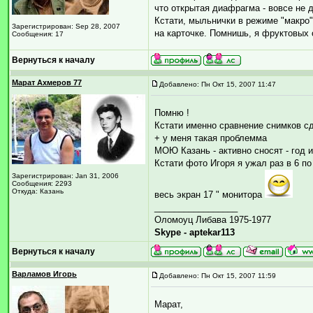
что открытая диафрагма - вовсе не 
Кстати, мыльнички в режиме "макро"
Зарегистрирован: Sep 28, 2007
на карточке. Помнишь, я фруктовых
Сообщения: 17
Вернуться к началу
Марат Ахмеров 77
Добавлено: Пн Окт 15, 2007 11:47
Помню !
Кстати именно сравнение снимков с
+ у меня такая проблемма
МОЮ Казань - активно сносят - год и 
Кстати фото Игоря я ужал раз в 6 по
Зарегистрирован: Jan 31, 2006
Сообщения: 2293
Откуда: Казань
весь экран 17 " монитора
_________________
Оломоуц Либава 1975-1977
Skype - aptekar113
Вернуться к началу
Варламов Игорь
Добавлено: Пн Окт 15, 2007 11:59
Марат,