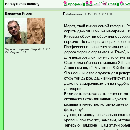
Вернуться к началу
Варламов Игорь
Добавлено: Пт Окт 12, 2007 1:11
Марат, твой выбор самой камеры - "
сорить деньгами мы не намерены. Пр
Китовый объектив объективно /сорри
порезче. Но на первых порах, конечн
Профессиональная светосильная опти
Зарегистрирован: Sep 28, 2007
дороге хорошо справится и "Рено", и
Сообщения: 17
для некоторых он почему то очень в
Светосила обычно не меньше 2,8, сп
А оно нам надо? Мы же не бой беге
Я в большинстве случаев для репорт
открытой дырке, да, - виньетирует.
даже не заморачиваются на подобные
долларов.
Если есть возможность легко потрат
оптической стабилизацией /буковки V
разница в качестве, которую заметят
фотоделу/.
Лучше, по моему, изначально взять
уровень при том же, заметим, китов
Теперь о "Тамроне". Сам этими объе