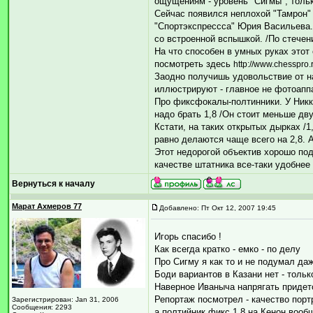
ощущениям - уровень "Сигмы", только
Сейчас появился неплохой "Тамрон" 
"Спортэкспрессса" Юрия Васильева.
со встроенной вспышкой. /По стечен
На что способен в умных руках этот
посмотреть здесь
http://www.chesspro.
Заодно получишь удовольствие от н
иллюстрируют - главное не фотоаппа
Про фиксфокалы-полтинники. У Никко
надо брать 1,8 /Он стоит меньше дв
Кстати, на таких открытых дырках /1
равно делаются чаще всего на 2,8. 
Этот недорогой объектив хорошо под
качестве штатника все-таки удобнее
Вернуться к началу
Марат Ахмеров 77
Добавлено: Пт Окт 12, 2007 19:45
Игорь спасибо !
Как всегда кратко - емко - по делу
Про Сигму я как то и не подумал да
Боди вариантов в Казани нет - тольк
Наверное Иваныча напрягать придет
Репортаж посмотрел - качество порт
Зарегистрирован: Jan 31, 2006
Сообщения: 2293
а полтийник фикс 1,8 на Кенон вообш