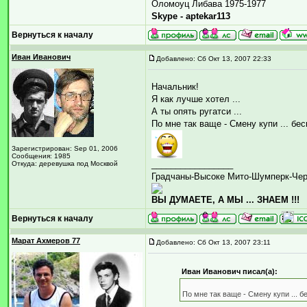
Оломоуц Либава 1975-1977
Skype - aptekar113
Вернуться к началу
Иван Иванович
Добавлено: Сб Окт 13, 2007 22:33
Начальник!
Я как лучше хотел ...
А ты опять ругатси ...
По мне так ваще - Смену купи ... бе
Зарегистрирован: Sep 01, 2006
Сообщения: 1985
_________________
Откуда: деревушка под Москвой
Градчаны-Высоке Мито-Шумперк-Че
ВЫ ДУМАЕТЕ, А МЫ ... ЗНАЕМ !!!
Вернуться к началу
Марат Ахмеров 77
Добавлено: Сб Окт 13, 2007 23:11
Иван Иванович писал(а):
По мне так ваще - Смену купи ... 