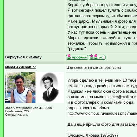
Зеркалку берешь в руки еще и для уд
Я вот сегодня пошел гулять с собак
фотоаппарат-зеркалку, чтобы посним
маме дарю/. Мыльницей я фото для к
вокруг цветка не прыгай. Хотя, вроде
У нас тут пока осень и цветы еще не
Марат подскажи пожалуйста, куда т
зеркалке, чтобы ты их выложил в пр
"радикал".
Вернуться к началу
Марат Ахмеров 77
Добавлено: Пн Окт 15, 2007 10:54
Игорь сделаю в течении мин 10 теб
сможешь когда разберешься сам туд
Радикал - не люблю-он фото месяца 
а пока мен на мыло
и
akhmer@mail.ru
и в фотогалерею и ссылками сюда
адрес твоего альбома
Зарегистрирован: Jan 31, 2006
Сообщения: 2293
http://www.olomouc.ru/modules.php?na
Откуда: Казань
Да и ещё пришли фото для аватара - 
_________________
Оломоуц Либава 1975-1977