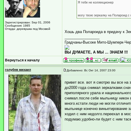
Я тебе не коллекционер
могу твою зеркалку на Полароид с
Зарегистрирован: Sep 01, 2006
Сообщения: 1985
Откуда: деревушка под Москвой
Хошь два Полароида в придачу к Зе
_________________
Градчаны-Высоке Мито-Шумперк-Че
ВЫ ДУМАЕТЕ, А МЫ ... ЗНАЕМ !!!
Вернуться к началу
голубев михаил
Добавлено: Вс Окт 14, 2007 23:00
привет все. вот я смотрю вы все на
до2000 года снимал зеркалками.снач
приполярного урала и национального
снимал.после себе мыльницу никон 
много.кстати люди не могли отличи
мыльнице конечно виньетирование за
ходил с ним недолго.переехал в мос
подумаю,удобно-ли будет с ним таск