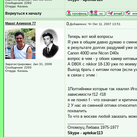
Сообщения: 2293
Откуда: Казань
Вернуться к началу
Марат Ахмеров 77
Добавлено: Чт Окт 11, 2007 13:51
Теперь вот мой вопросы
Я уже в общем давно думаю о смене
в результате долгих раздумий уже 
Canon 400D или Nicon D40x
вопрос в чем - у обоих камер китовы
А D80X с nikkor 18-130 уже по моему
Зарегистрирован: Jan 31, 2006
Сообщения: 2293
Выход брать с китоми потом (если у
Откуда: Казань
в связи с этим :
1Полтийники которые так хвалил Иго
зависимости f12 -f18
я не понял f - что означает и критичн
2 У нас из сменной оптики относител
похвалить
То что в москве любой заказать можн
_________________
Оломоуц Либава 1975-1977
Skype - aptekar113