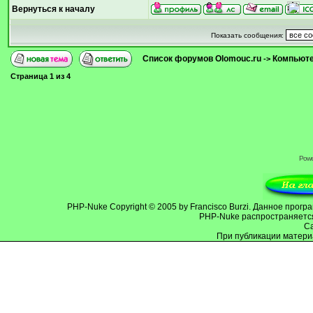
Вернуться к началу
Показать сообщения:
Список форумов Olomouc.ru
Компьютер
->
Страница
1
из
4
Powe
PHP-Nuke
Copyright © 2005 by Francisco Burzi. Данное про
PHP-Nuke распространяется
C
При публикации матери