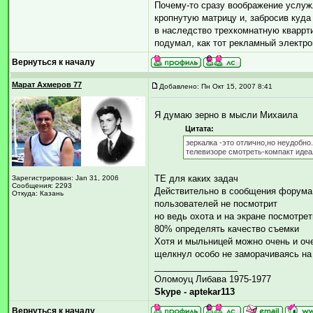
Почему-то сразу воображение услужл
кропнутую матрицу и, забросив куд
в наследство трехкомнатную кваррт
подумал, как тот рекламный электром
Вернуться к началу
Марат Ахмеров 77
Добавлено: Пн Окт 15, 2007 8:41
Я думаю зерно в мысли Михаила
Цитата:
зеркалка -это отлично,но неудобн
телевизоре смотреть-компакт идеа
ТЕ для каких задач
Зарегистрирован: Jan 31, 2006
Сообщения: 2293
Действительно в сообщения форума 
Откуда: Казань
пользователей не посмотрит
но ведь охота и на экране посмотрет
80% определять качество съемки
Хотя и мыльницей можно очень и очен
щелкнул особо не заморачиваясь на
_________________
Оломоуц Либава 1975-1977
Skype - aptekar113
Вернуться к началу