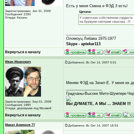
Есть у меня Смена и ФЭД 3 есть!
Зарегистрирован: Jan 31, 2006
Цитата:
Сообщения: 2293
Откуда: Казань
У советских собственная гордость 
на буржуев смотрим свысока ..!!!
_________________
Оломоуц Либава 1975-1977
Skype - aptekar113
Вернуться к началу
Иван Иванович
Добавлено: Вс Окт 14, 2007 0:01
Меняю ФЭД на Зенит-Е. У меня их дв
_________________
Градчаны-Высоке Мито-Шумперк-Че
Зарегистрирован: Sep 01, 2006
ВЫ ДУМАЕТЕ, А МЫ ... ЗНАЕМ !!!
Сообщения: 1985
Откуда: деревушка под Москвой
Вернуться к началу
Марат Ахмеров 77
Добавлено: Вс Окт 14, 2007 18:53