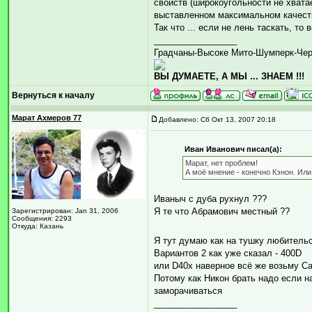
свойств (широкоугольности не хватае
выставленном максимальном качеств
Так что ... если не лень таскать, то
_________________
Градчаны-Высоке Мито-Шумперк-Че
ВЫ ДУМАЕТЕ, А МЫ ... ЗНАЕМ !!!
Вернуться к началу
Марат Ахмеров 77
Добавлено: Сб Окт 13, 2007 20:18
Иван Иванович писал(а):
Марат, нет проблем!
А моё мнение - конечно Кэнон. Или
Иваныч с дуба рухнул ???
Я те что Абрамович местный ??
Зарегистрирован: Jan 31, 2006
Сообщения: 2293
Откуда: Казань
Я тут думаю как на тушку любитель
Вариантов 2 как уже сказал - 400D
или D40x наверное всё же возьму C
Потому как Никон брать надо если на
заморачиваться
_________________