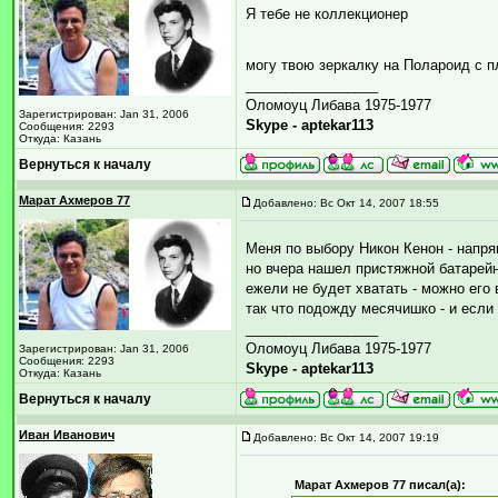
Я тебе не коллекционер
могу твою зеркалку на Полароид с 
_________________
Оломоуц Либава 1975-1977
Зарегистрирован: Jan 31, 2006
Skype - aptekar113
Сообщения: 2293
Откуда: Казань
Вернуться к началу
Марат Ахмеров 77
Добавлено: Вс Окт 14, 2007 18:55
Меня по выбору Никон Кенон - напряг
но вчера нашел пристяжной батарейн
ежели не будет хватать - можно его 
так что подожду месячишко - и если
_________________
Оломоуц Либава 1975-1977
Зарегистрирован: Jan 31, 2006
Сообщения: 2293
Skype - aptekar113
Откуда: Казань
Вернуться к началу
Иван Иванович
Добавлено: Вс Окт 14, 2007 19:19
Марат Ахмеров 77 писал(а):