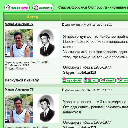
Список форумов Olomouc.ru
Компьютер
->
Автор
Марат Ахмеров 77
Добавлено: Чт Окт 11, 2007 13:10
Я просто думаю что наиболее прибл
Просто накопилось много вопросов к
можно
Учитывая что наш фотоальбом одно 
тему где можно не только спросить 
_________________
Зарегистрирован: Jan 31, 2006
Сообщения: 2293
Оломоуц Либава 1975-1977
Откуда: Казань
Skype - aptekar113
Вернуться к началу
Марат Ахмеров 77
Добавлено: Чт Окт 11, 2007 13:16
Хорошая новость - с 3-го октября н
Отсюда совет - решили покупать под
начнуться
_________________
Оломоуц Либава 1975-1977
Skype - aptekar113
Зарегистрирован: Jan 31, 2006