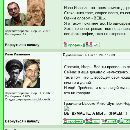
Иван Иваныч - на твоем снимке дыроч
Стеклышко твое, скорее всего, из с
Одним словом - ВЕЩЬ.
Я о таком пока мечтаю. Но одноврем
Хотя, конечно, решает все не аппара
Зарегистрирован: Sep 28, 2007
все фотографии, глаз не оторвешь.
Сообщения: 17
Вернуться к началу
Иван Иванович
Добавлено: Пн Окт 15, 2007 12:39
Спасибо, Игорь! Всё ты правильно о
Сейчас я ещё добавлю немножечко ...
так в том, что ... вообщем своя нош
ним то и делай.
И ещё. Пробовал я мыльницей сына (C
что ни говорил.
Зарегистрирован: Sep 01, 2006
Сообщения: 1985
_________________
Откуда: деревушка под Москвой
Градчаны-Высоке Мито-Шумперк-Че
ВЫ ДУМАЕТЕ, А МЫ ... ЗНАЕМ !!!
Вернуться к началу