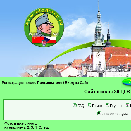
Регистрация нового Пользователя
/
Вход на Сайт
Cайт школы 36 ЦГВ
FAQ
Поиск
Группы
Список форумча
Фото и иже с ним ..
2
3
4
След.
На страницу
1
,
,
,