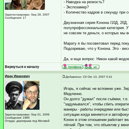
- Наводка на резкость?
- Экспозамер?
- Количество кадров в секунду при 
Зарегистрирован: Sep 28, 2007
Сообщения: 17
Двузначная серия Кэнона /10Д, 20Д, 
полупрофессиональная категория. У 
не совсем те деньги, о которых мы 
Марату я бы посоветовал перед поку
Подозреваю, что у Кэнона. Это - ве
Да, и еще вопрос: Никон какой модо
Вернуться к началу
Иван Иванович
Добавлено: Сб Окт 13, 2007 0:41
Игорь, я сейчас не вспомню уже. Зерк
Медленно.
Он долго "думал" после съёмки, т.е. 
"задумывался", чтобы сбить операти
манеры - работы очередями или быст
ситуации когда меняется и автофоку
Зарегистрирован: Sep 01, 2006
Сообщения: 1985
Кэнон в этом отношении работает в
Откуда: деревушка под Москвой
лёгкий. При том, что объектив у мен