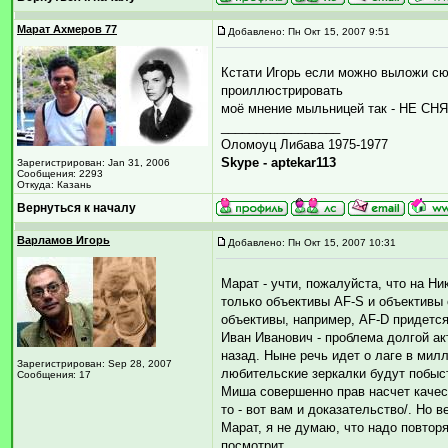
Марат Ахмеров 77
Добавлено: Пн Окт 15, 2007 9:51
Кстати Игорь если можно выложи сюд
проиллюстрировать
моё мнение мыльницей так - НЕ СНЯ
_________________
Оломоуц Либава 1975-1977
Skype - aptekar113
Зарегистрирован: Jan 31, 2006
Сообщения: 2293
Откуда: Казань
Вернуться к началу
Варламов Игорь
Добавлено: Пн Окт 15, 2007 10:31
Марат - учти, пожалуйста, что на Ни
только объективы AF-S и объективы
объективы, например, AF-D придется
Иван Иванович - проблема долгой ак
назад. Ныне речь идет о лаге в мил
Зарегистрирован: Sep 28, 2007
любительские зеркалки будут побыс
Сообщения: 17
Миша совершенно прав насчет качес
то - вот вам и доказательство/. Но 
Марат, я не думаю, что надо повтор
посмотрит.