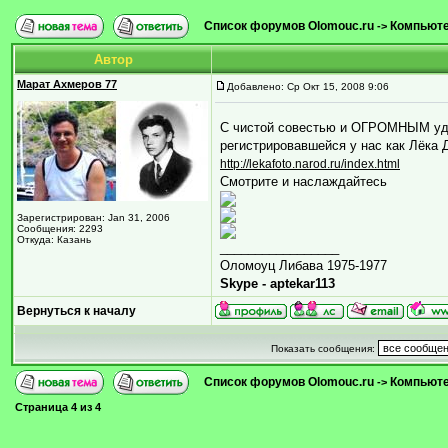
Список форумов Olomouc.ru
Компьютер
->
Автор
Марат Ахмеров 77
Добавлено: Ср Окт 15, 2008 9:06
С чистой совестью и ОГРОМНЫМ удо
регистрировавшейся у нас как Лёка 
http://lekafoto.narod.ru/index.html
Смотрите и наслаждайтесь
Зарегистрирован: Jan 31, 2006
Сообщения: 2293
Откуда: Казань
_________________
Оломоуц Либава 1975-1977
Skype - aptekar113
Вернуться к началу
Показать сообщения:
Список форумов Olomouc.ru
Компьютер
->
Страница
4
из
4