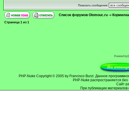
Показать сообщения:
Список форумов Olomouc.ru
Кормилка
->
Страница
1
из
1
Powered by
PHP-Nuke
Copyright © 2005 by Francisco Burzi. Данное программ
PHP-Nuke распространяется без 
Cайт р
При публикации материалов 