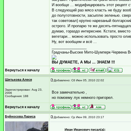
И вообще ... модифицировать этот рецепт ст
В следующий раз мясо класть не буду воо
до полуготовности, засыплю зеленью. свер
так советовал) крупно нарезаный болгарски
острого. И пропарю те же десять-пятнадцат
думаю, гораздо интереснее. Кстати, вместо
вегетари... можно использовать просто оли
Ну, вот вообщем и всё ...
_________________
Градчаны-Высоке Мито-Шумперк-Червена В
ВЫ ДУМАЕТЕ, А МЫ ... ЗНАЕМ !!!
Вернуться к началу
Шитькова Алеся
Добавлено: Сб Июн 05, 2010 22:02
Зарегистрирован: Aug 23,
Все замечательно ,
2006
Сообщения: 188
но помоему лук немного пригорел.
Вернуться к началу
Буйносова Лариса
Добавлено: Ср Июн 09, 2010 23:17
Иван Иванович писал(а):