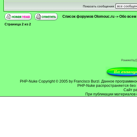
Показать сообщения:
Список форумов Olomouc.ru
Обо всем
->
Страница
2
из
2
Powered by
PHP-Nuke
Copyright © 2005 by Francisco Burzi. Данное программ
PHP-Nuke распространяется без 
Cайт р
При публикации материалов 