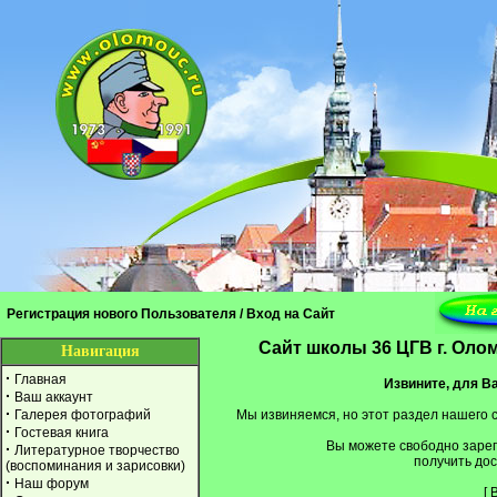
Регистрация нового Пользователя
/
Вход на Сайт
Cайт школы 36 ЦГВ г. Оло
Навигация
·
Главная
Извините, для Ва
·
Ваш аккаунт
·
Галерея фотографий
Мы извиняемся, но этот раздел нашего 
·
Гостевая книга
Вы можете свободно заре
·
Литературное творчество
получить дос
(воспоминания и зарисовки)
·
Наш форум
[
В