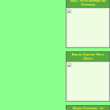
Вид с WEB камеры на
Оломоуц
Вид на Карлов Мост
Прага
Видео Оломоуц - от