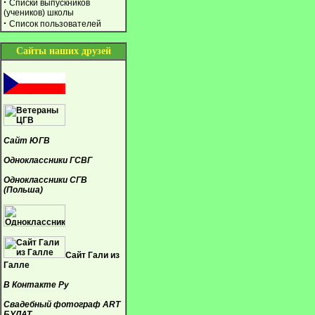
·
Списки выпускников
(учеников) школы
·
Список пользователей
Сайты наших друзей
Сайт ЮГВ
Одноклассники ГСВГ
Одноклассники СГВ
(Польша)
Сайт Гали из
Галле
В Контакте Ру
Свадебный фотограф ART
БУЛАТ