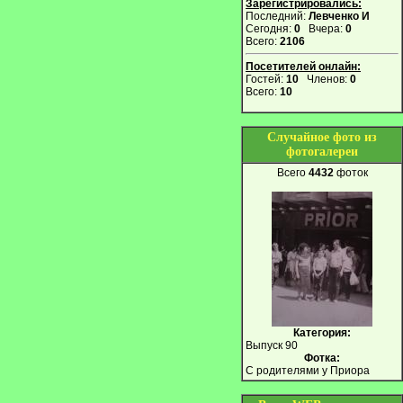
Зарегистрировались:
Последний:
Левченко И
Сегодня:
0
Вчера:
0
Всего:
2106
Посетителей онлайн:
Гостей:
10
Членов:
0
Всего:
10
Случайное фото из
фотогалереи
Всего
4432
фоток
Категория:
Выпуск 90
Фотка:
С родителями у Приора