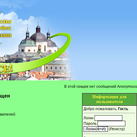
В этой секции нет сообщений Anonymous
ещен
Информация для
пользователя
Добро пожаловать,
Гость
ователей
.
Логин
Пароль
(
Регистр
)