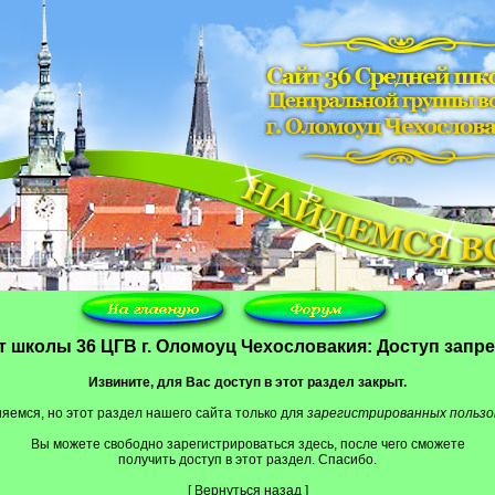
т школы 36 ЦГВ г. Оломоуц Чехословакия: Доступ запр
Извините, для Вас доступ в этот раздел закрыт.
яемся, но этот раздел нашего сайта только для
зарегистрированных польз
Вы можете свободно зарегистрироваться
здесь
, после чего сможете
получить доступ в этот раздел. Спасибо.
[
Вернуться назад
]