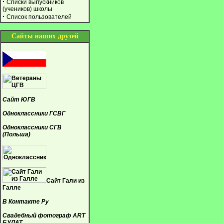
·
Списки выпускников
(учеников) школы
·
Список пользователей
Сайты наших друзей
Сайт ЮГВ
Одноклассники ГСВГ
Одноклассники СГВ
(Польша)
Сайт Гали из
Галле
В Контакте Ру
Свадебный фотограф ART
БУЛАТ