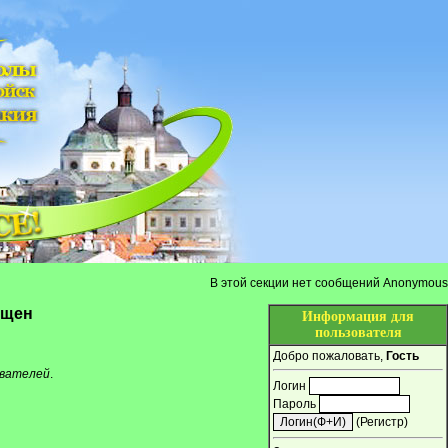
В этой секции нет сообщений Anonymous
ещен
Информация для
пользователя
Добро пожаловать,
Гость
ователей
.
Логин
Пароль
(
Регистр
)