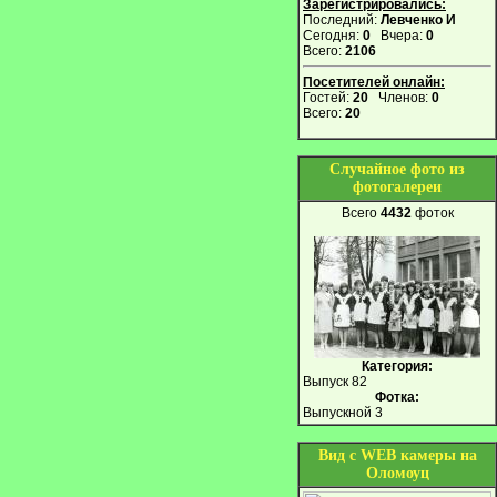
Зарегистрировались:
Последний:
Левченко И
Сегодня:
0
Вчера:
0
Всего:
2106
Посетителей онлайн:
Гостей:
20
Членов:
0
Всего:
20
Случайное фото из
фотогалереи
Всего
4432
фоток
Категория:
Выпуск 82
Фотка:
Выпускной 3
Вид с WEB камеры на
Оломоуц