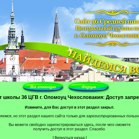
т школы 36 ЦГВ г. Оломоуц Чехословакия: Доступ запр
Извините, для Вас доступ в этот раздел закрыт.
яемся, но этот раздел нашего сайта только для
зарегистрированных польз
Вы можете свободно зарегистрироваться
здесь
, после чего сможете
получить доступ в этот раздел. Спасибо.
[
Вернуться назад
]