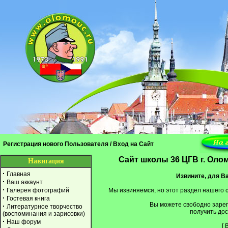
Регистрация нового Пользователя
/
Вход на Сайт
Cайт школы 36 ЦГВ г. Оло
Навигация
·
Главная
Извините, для Ва
·
Ваш аккаунт
·
Галерея фотографий
Мы извиняемся, но этот раздел нашего 
·
Гостевая книга
Вы можете свободно заре
·
Литературное творчество
получить дос
(воспоминания и зарисовки)
·
Наш форум
[
В