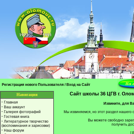
Регистрация нового Пользователя
/
Вход на Сайт
Cайт школы 36 ЦГВ г. Оло
Навигация
·
Главная
Извините, для Ва
·
Ваш аккаунт
·
Галерея фотографий
Мы извиняемся, но этот раздел нашего 
·
Гостевая книга
Вы можете свободно заре
·
Литературное творчество
получить дос
(воспоминания и зарисовки)
·
Наш форум
[
В