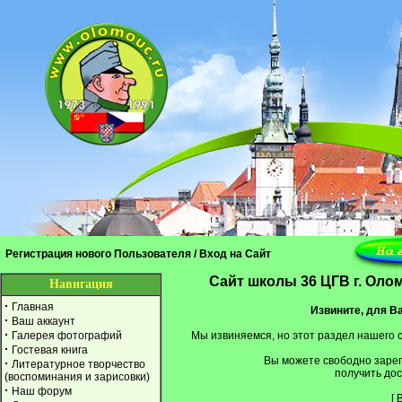
Регистрация нового Пользователя
/
Вход на Сайт
Cайт школы 36 ЦГВ г. Оло
Навигация
·
Главная
Извините, для Ва
·
Ваш аккаунт
·
Галерея фотографий
Мы извиняемся, но этот раздел нашего 
·
Гостевая книга
Вы можете свободно заре
·
Литературное творчество
получить дос
(воспоминания и зарисовки)
·
Наш форум
[
В