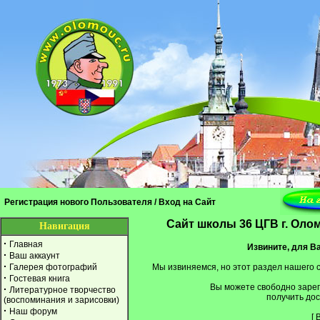
Регистрация нового Пользователя
/
Вход на Сайт
Cайт школы 36 ЦГВ г. Оло
Навигация
·
Главная
Извините, для Ва
·
Ваш аккаунт
·
Галерея фотографий
Мы извиняемся, но этот раздел нашего 
·
Гостевая книга
Вы можете свободно заре
·
Литературное творчество
получить дос
(воспоминания и зарисовки)
·
Наш форум
[
В