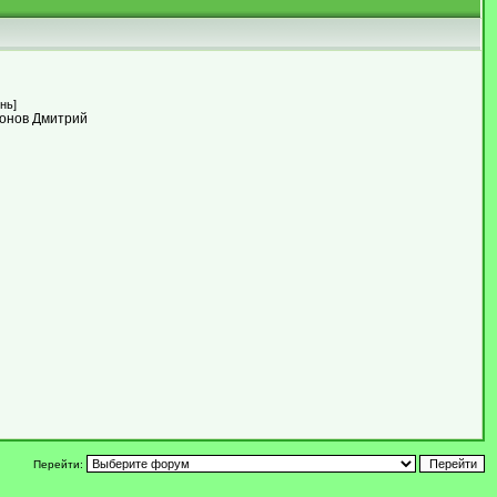
нь]
ронов Дмитрий
Перейти: