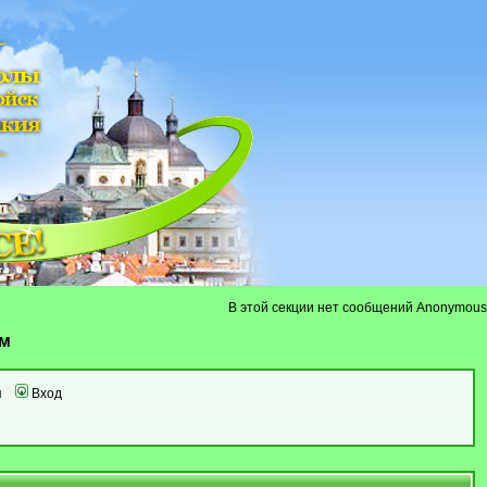
В этой секции нет сообщений Anonymous
ум
я
Вход