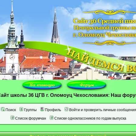
айт школы 36 ЦГВ г. Оломоуц Чехословакия: Наш фор
Поиск
Группы
Профиль
Войти и проверить личные сообщени
Список форумчан
Списки одноклассников по годам выпуска