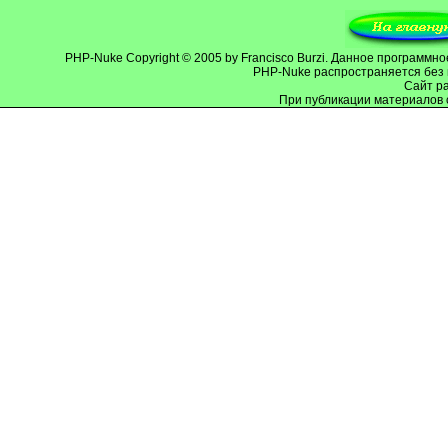
PHP-Nuke
Copyright © 2005 by Francisco Burzi. Данное программ
PHP-Nuke распространяется без 
Cайт р
При публикации материалов 