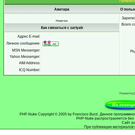
Профиль
Аватара
О польз
Зареги
Новичок
Всего 
Как связаться с zariyab
Адрес E-mail:
Личное сообщение:
MSN Messenger:
Ро
Yahoo Messenger:
AIM Address:
ICQ Number:
Powered by
PHP-Nuke
Copyright © 2005 by Francisco Burzi. Данное программ
PHP-Nuke распространяется без 
Cайт р
При публикации материалов 