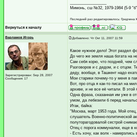
_________________
Мимонь, сш №32, 1979-1984 (5-9 "б"
Последний раз редактировалось: Гридчина Юл
Вернуться к началу
Варламов Игорь
Добавлено: Чт Окт 11, 2007 11:59
Какое нужное дело! Этот раздел ф
До чего же земля наша богата на 
Сам себя корю, что поздней, чем с
Разговоров и с дедом, и с отцом. Т
деду, вообще, в Ташкент надо ехат
Зарегистрирован: Sep 28, 2007
Мои старики почему-то у меня в па
Сообщения: 17
Вот, про отца я как-то писал на м
архиве, и не все её читали. В этой
Одна фраза, сказанная им уже в отс
умом, да лебезили б перед начальс
Итак, байка:
"Москва, март 1953 года. Мой оте
слушатель Военно-политической ак
полуторагодовалой сестрой снима
Отец с порога коммуналки, еще в к
- Есть хочу, как волк - намерзлись 