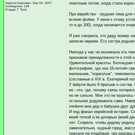
поянтным потом, когда стала взрос
Зарегистрирован: Sep 04, 2007
Сообщения: 149
Откуда: Г. Тула
Про еврейство - трудная тема для 
всякие фобии. У меня к этому усто
то и до 100), когда начинается оче
Я уже говорила, что деду моему на
записан евреем. Его сестра родная 
Никогда у нас не возникала эта те
признаков принадлежности к этой н
Удивительной красоты. Белокурая 
фотографию, где она 16-летняя сре
маленькие, "корюзлые", темноволос
(сосланные в XIX в. Екатериной пол
У бабули было 9 братьев и сестер.
ее - кто, где, почему связь потеря
но не сильно. Мне это не казалось 
остальное додумывала сама. Наверн
любили мои дед и бабушка друг дру
И под финал еврейской истории. Се
моей теткой и ее дочерью (моей дв
лет. Созрели, чтобы дедову родину
замечательно, чудный город, масса
поехали на кладбище, где дедовы 