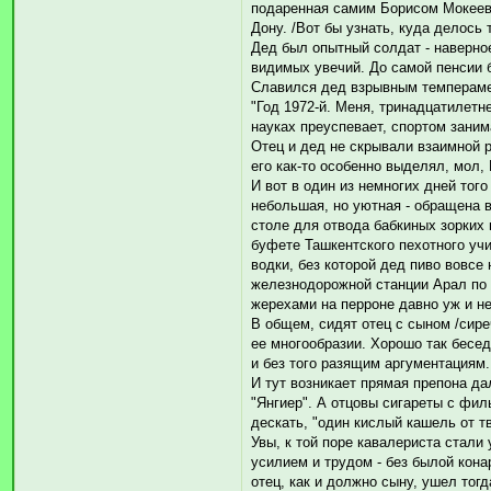
подаренная самим Борисом Мокееви
Дону. /Вот бы узнать, куда делось 
Дед был опытный солдат - наверное
видимых увечий. До самой пенсии 
Славился дед взрывным темперамен
"Год 1972-й. Меня, тринадцатилетне
науках преуспевает, спортом зани
Отец и дед не скрывали взаимной р
его как-то особенно выделял, мол, 
И вот в один из немногих дней тог
небольшая, но уютная - обращена 
столе для отвода бабкиных зорких 
буфете Ташкентского пехотного учи
водки, без которой дед пиво вовсе
железнодорожной станции Арал по д
жерехами на перроне давно уж и не
В общем, сидят отец с сыном /сире
ее многообразии. Хорошо так бесе
и без того разящим аргументациям.
И тут возникает прямая препона д
"Янгиер". А отцовы сигареты с филь
дескать, "один кислый кашель от тв
Увы, к той поре кавалериста стали
усилием и трудом - без былой кона
отец, как и должно сыну, ушел тог