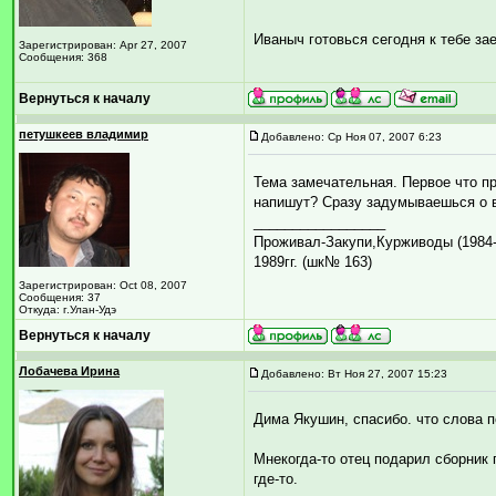
Иваныч готовься сегодня к тебе за
Зарегистрирован: Apr 27, 2007
Сообщения: 368
Вернуться к началу
петушкеев владимир
Добавлено: Ср Ноя 07, 2007 6:23
Тема замечательная. Первое что пр
напишут? Сразу задумываешься о в
_________________
Проживал-Закупи,Курживоды (1984-1
1989гг. (шк№ 163)
Зарегистрирован: Oct 08, 2007
Сообщения: 37
Откуда: г.Улан-Удэ
Вернуться к началу
Лобачева Ирина
Добавлено: Вт Ноя 27, 2007 15:23
Дима Якушин, спасибо. что слова п
Мнекогда-то отец подарил сборник 
где-то.