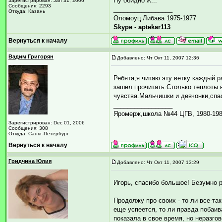
Ну обидно ж...
Зарегистрирован: Jan 31, 2006
Сообщения: 2293
_________________
Откуда: Казань
Оломоуц Либава 1975-1977
Skype - aptekar113
Вернуться к началу
Вадим Григорян
Добавлено: Чт Окт 11, 2007 12:36
Ребята,я читаю эту ветку каждый р
зашел прочитать.Столько теплоты в
чувства.Мальчишки и девчонки,спа
_________________
Яромерж,школа №44 ЦГВ, 1980-1983
Зарегистрирован: Dec 01, 2006
Сообщения: 308
Откуда: Санкт-Петербург
Вернуться к началу
Гридчина Юлия
Добавлено: Чт Окт 11, 2007 13:29
Игорь, спасибо большое! Безумно р
Продолжу про своих - то ли все-та
еще успеется, то ли правда побаива
показала в свое время, но неразг