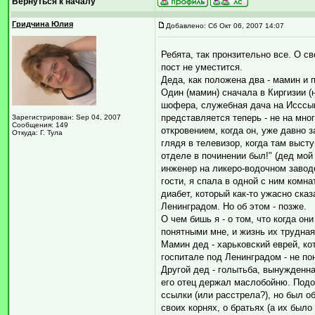
Вернуться к началу
Гридчина Юлия
Добавлено: Сб Окт 06, 2007 14:07
Ребята, так пронзительно все. О св
пост не уместится.
Деда, как положена два - мамин и 
Один (мамин) сначала в Киргизии (н
шофера, служебная дача на Исссык-
представляется теперь - не на мно
Зарегистрирован: Sep 04, 2007
Сообщения: 149
откровением, когда он, уже давно 
Откуда: Г. Тула
глядя в телевизор, когда там выст
отделе в починении был!" (дед мой
инженер на ликеро-водочном заводе
гости, я спала в одной с ним комн
диабет, который как-то ужасно сказ
Ленинградом. Но об этом - позже.
О чем бишь я - о том, что когда он
понятными мне, и жизнь их трудна
Мамин дед - харьковский еврей, к
госпитале под Ленинградом - не по
Другой дед - голытьба, вынужденна
его отец держал маслобойню. Подоз
ссылки (или расстрела?), но был об
своих корнях, о братьях (а их было