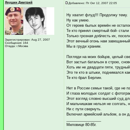
Якушин Дмитрий
Добавлено: Пт Окт 12, 2007 22:05
Ну хватит флуд!!! Продолжу тему.
Ну как умею.
От героев былых времён не остало
Те кто принял смертный бой- стали
Только грозная доблесть их, посел
Зарегистрирован: Aug 27, 2007
Этот вечный огонь нам завещанны
Сообщения: 164
Мы в груди храним.
Откуда: г.Москва
Погляди на моих бойцов, целый све
Вот застыл батальон в строю, снов
Хоть им не двадцати пяти, трудный
Это те кто в штыки, поднимался ка
Те кто брал Берлин.
Нет в России семьи такой, где не п
И глаза молодых солдат с фотогра
Этот взгляд словно высший суд для
И мальчишкам нельзя не солгать, н
Ни с пути свернуть.
Включил армейский альбом, а он д
_________________
Миловице 80-85г.