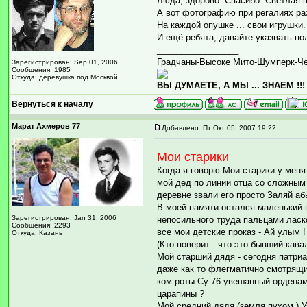
Люда, здорово. Спасибо. Светлая 
А вот фотографию при регалиях ра
На каждой опушке ... свои игрушки.
И ещё ребята, давайте указвать по
_________________
Градчаны-Высоке Мито-Шумперк-Ч
Зарегистрирован: Sep 01, 2006
Сообщения: 1985
Откуда: деревушка под Москвой
ВЫ ДУМАЕТЕ, А МЫ ... ЗНАЕМ !!!
Вернуться к началу
Марат Ахмеров 77
Добавлено: Пт Окт 05, 2007 19:22
Мои старики
Когда я говорю Мои старики у меня
мой дед по линии отца со сложным 
деревне звали его просто Заляй аб
В моей памяти остался маленький
Зарегистрирован: Jan 31, 2006
непосильного труда пальцами ласк
Сообщения: 2293
все мои детские проказ - Ай улым !
Откуда: Казань
(Кто поверит - что это бывший кав
Мой старший дядя - сегодня патриа
даже как то флегматично смотрящий
ком роты Су 76 увешанный орденами
царапины ?
Мой средний дядя (земля пухом ) У