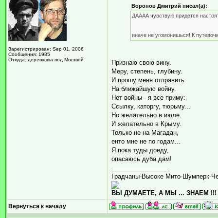
Воронов Дмитрий писал(а):
ДАААА чувствую придется настоят
иначе не угомонишься! К путевоч
Зарегистрирован: Sep 01, 2006
Сообщения: 1985
Откуда: деревушка под Москвой
Признаю свою вину.
Меру, степень, глубину.
И прошу меня отправить
На ближайшую войну.
Нет войны - я все приму:
Ссылку, каторгу, тюрьму...
Но желательно в июле.
И желательно в Крыму.
Только не на Магадан,
енто мне не по годам...
Я пока туды доеду,
опасаюсь дуба дам!
_________________
Градчаны-Высоке Мито-Шумперк-Ч
ВЫ ДУМАЕТЕ, А МЫ ... ЗНАЕМ !!!
Вернуться к началу