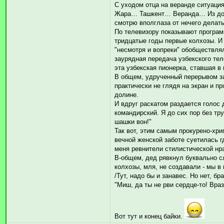
С уходом отца на веранде ситуация 
Жара… Ташкент… Веранда… Из дома 
смотрю вполглаза от нечего делать
По телевизору показывают программ
тридцатые годы первые колхозы. И 
"несмотря и вопреки" обобществлял
заурядная передача узбекского тел
эта узбекская пионерка, ставшая в
В общем, удрученный перерывом за
практически не глядя на экран и п
долине.
И вдруг раскатом раздается голос д
командирский. Я до сих пор без тру
шашки вон!"
Так вот, этим самым прокурено-хри
вечной женской заботе суетилась гд
меня ревнители стилистической нра
В-общем, дед рявкнул буквально с
колхозы, мля, не создавали - мы в 
/Тут, надо бы и занавес. Но нет, б
"Миш, да ты не рви сердце-то! Враз
Вот тут и конец байки.