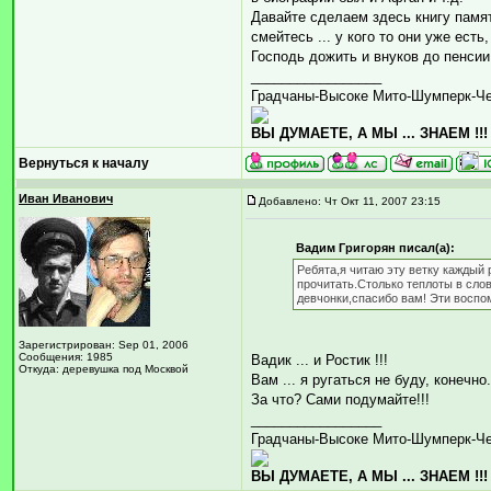
Давайте сделаем здесь книгу памяти
смейтесь ... у кого то они уже есть
Господь дожить и внуков до пенсии 
_________________
Градчаны-Высоке Мито-Шумперк-Ч
ВЫ ДУМАЕТЕ, А МЫ ... ЗНАЕМ !!!
Вернуться к началу
Иван Иванович
Добавлено: Чт Окт 11, 2007 23:15
Вадим Григорян писал(а):
Ребята,я читаю эту ветку каждый 
прочитать.Столько теплоты в сло
девчонки,спасибо вам! Эти воспо
Зарегистрирован: Sep 01, 2006
Сообщения: 1985
Вадик ... и Ростик !!!
Откуда: деревушка под Москвой
Вам ... я ругаться не буду, конечн
За что? Сами подумайте!!!
_________________
Градчаны-Высоке Мито-Шумперк-Ч
ВЫ ДУМАЕТЕ, А МЫ ... ЗНАЕМ !!!