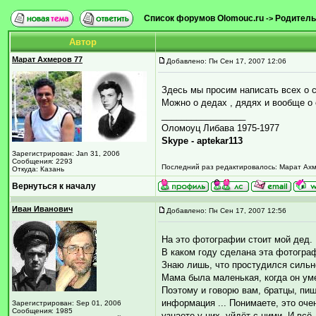
Список форумов Olomouc.ru
Родитель
->
Автор
Марат Ахмеров 77
Добавлено: Пн Сен 17, 2007 12:06
Здесь мы просим написать всех о 
Можно о дедах , дядях и вообще о 
_________________
Оломоуц Либава 1975-1977
Skype - aptekar113
Зарегистрирован: Jan 31, 2006
Сообщения: 2293
Последний раз редактировалось: Марат Ахмер
Откуда: Казань
Вернуться к началу
Иван Иванович
Добавлено: Пн Сен 17, 2007 12:56
На это фотографии стоит мой дед. 
В каком году сделана эта фотограф
Знаю лишь, что простудился сильно,
Мама была маленькая, когда он умер
Поэтому и говорю вам, братцы, пиши
информация ... Понимаете, это оче
Зарегистрирован: Sep 01, 2006
Сообщения: 1985
узнаете у них, уйдёт с ними. И всё 