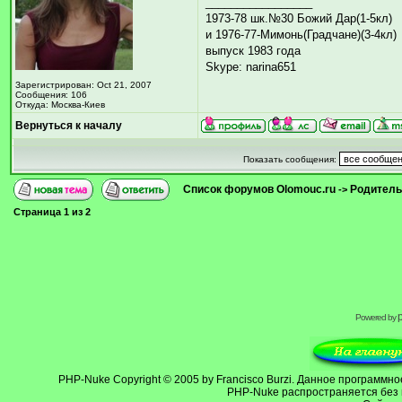
_________________
1973-78 шк.№30 Божий Дар(1-5кл)
и 1976-77-Мимонь(Градчане)(3-4кл)
выпуск 1983 года
Skype: narina651
Зарегистрирован: Oct 21, 2007
Сообщения: 106
Откуда: Москва-Киев
Вернуться к началу
Показать сообщения:
Список форумов Olomouc.ru
Родитель
->
Страница
1
из
2
Powered by
PHP-Nuke
Copyright © 2005 by Francisco Burzi. Данное программ
PHP-Nuke распространяется без 