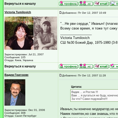
Вернуться к началу
Victoria Tumilovich
Добавлено: Пт Окт 12, 2007 10:49
"...Не рви сердце," Иваныч! (плагиа
Всему свое время, я тоже тут сижу 
_________________
Victoria Tumilovich
СШ №30 Божий Дар, 1975-1980 (3-8 
Зарегистрирован: Jul 21, 2007
Сообщения: 105
Откуда: Киев, Украина
Вернуться к началу
Вадим Григорян
Добавлено: Пт Окт 12, 2007 11:28
Цитата:
Вадик ... и Ростик !!!
Вам ... я ругаться не буду, конеч
За что? Сами подумайте!!!
Иваныч,ты конечно модератор,но н
Зарегистрирован: Dec 01, 2006
Сообщения: 308
Намек понятен,но сам знаешь,что п
Откуда: Санкт-Петербург