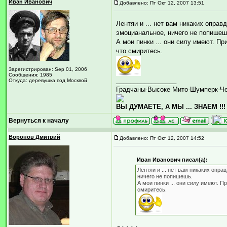
Иван Иванович
Добавлено: Пт Окт 12, 2007 13:51
Лентяи и ... нет вам никаких оправ
эмоцианальное, ничего не попишеш
А мои пинки ... они силу имеют. Пр
что смиритесь.
Зарегистрирован: Sep 01, 2006
Сообщения: 1985
_________________
Откуда: деревушка под Москвой
Градчаны-Высоке Мито-Шумперк-Ч
ВЫ ДУМАЕТЕ, А МЫ ... ЗНАЕМ !!!
Вернуться к началу
Воронов Дмитрий
Добавлено: Пт Окт 12, 2007 14:52
Иван Иванович писал(а):
Лентяи и ... нет вам никаких опра
ничего не попишешь.
А мои пинки ... они силу имеют. П
смиритесь.