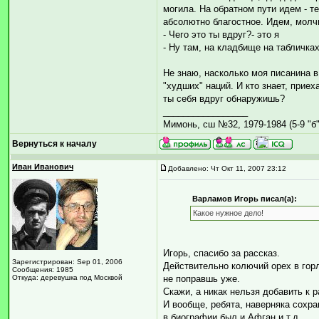
могила. На обратном пути идем - т
абсолютно благостное. Идем, молчи
- Чего это ты вдруг?- это я
- Ну там, на кладбище на табличка
Не знаю, насколько моя писанина в
"худших" наций. И кто знает, прие
ты себя вдруг обнаружишь?
_________________
Мимонь, сш №32, 1979-1984 (5-9 "б"
Вернуться к началу
Иван Иванович
Добавлено: Чт Окт 11, 2007 23:12
Варламов Игорь писал(а):
Какое нужное дело!
Игорь, спасибо за рассказ.
Зарегистрирован: Sep 01, 2006
Действительно колючий орех в горл
Сообщения: 1985
Откуда: деревушка под Москвой
не поправшь уже.
Скажи, а никак нельзя добавить к 
И вообще, ребята, наверняка сохра
в биографии был и Афган и т.д.