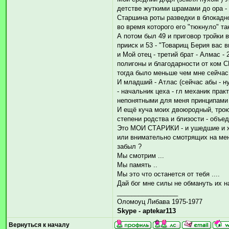
детстве жуткими шрамами до ора -
Старшина роты разведки в блокадн
во время которого его "тюкнуло" та
А потом был 49 и приговор тройки
прииск и 53 - "Товарищ Берия вас 
и Мой отец - третий брат - Алмас -
полигоны и благодарности от ком С
тогда было меньше чем мне сейчас -
И младший - Атлас (сейчас абы - н
- начальник цеха - гл механик пра
непонятными для меня принципами и
И ещё куча моих двоюродный, трою
степени родства и близости - объе
Это МОИ СТАРИКИ - и ушедшие и ж
или внимательно смотрящих на мен
забыл ?
Мы смотрим ...
Мы память ..
Мы это что останется от тебя ....
Дай бог мне силы не обмануть их 
_________________
Оломоуц Либава 1975-1977
Skype - aptekar113
Вернуться к началу