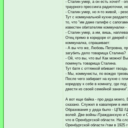
- Сталин умер, а он есть хочет! -
траурного прессинга радиоточки, н
- Сталин умер, но я-то живой, - рез
Тут с коммунальной кухни раздаетс
то, что "им даже галифе с сапогам
известен обитателям коммуналки - 
- Сталин умер, а им, вишь, наплев
Отец прямо в коридоре от дверей 
коммуналка, спрашивает:
- А вы что же, Любовь Петровна, пр
загубить дело товарища Сталина?
- Ой, что вы, что вы! Как можно! В
помянуть товарища Сталина.
Тут батя с оттяжкой вбивает гвозд
- Мы, коммунисты, по вождю трезв
После чего забирает на кухне с п
коридору к себе в комнату, где по
двести из своей семейной заначки"
А вот еще байка - про деда моего,
сказано. Служил в кавалерии в им
Образования у деда было - ЦПШ /
волей. Две войны /Гражданскую и 
что в Оренбургской области. На сл
Оренбургской области /там в 1925 