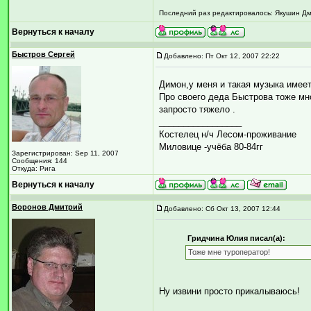
Последний раз редактировалось: Якушин Дми
Вернуться к началу
Быстров Сергей
Добавлено: Пт Окт 12, 2007 22:22
Димон,у меня и такая музыка имеет
Про своего деда Быстрова тоже мно
запросто тяжело .
_________________
Костелец н/ч Лесом-проживание
Миловице -учёба 80-84гг
Зарегистрирован: Sep 11, 2007
Сообщения: 144
Откуда: Рига
Вернуться к началу
Воронов Дмитрий
Добавлено: Сб Окт 13, 2007 12:44
Гридчина Юлия писал(а):
Тоже мне туроператор!
Ну извини просто прикалываюсь!