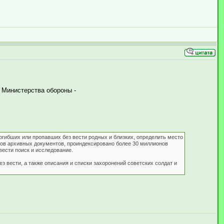
 Министерства обороны -
огибших или пропавших без вести родных и близких, определить место
стов архивных документов, проиндексировано более 30 миллионов
ести поиск и исследование.
з вести, а также описания и списки захоронений советских солдат и