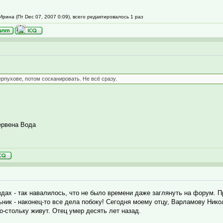
рина (Пт Dec 07, 2007 0:09), всего редактировалось 1 раз
ерпухове, потом сосканировать. Не всё сразу.
ервена Вода
дах - так навалилось, что не было времени даже заглянуть на форум. П
ьник - наконец-то все дела побоку! Сегодня моему отцу, Варламову Ник
-стольку живут. Отец умер десять лет назад.