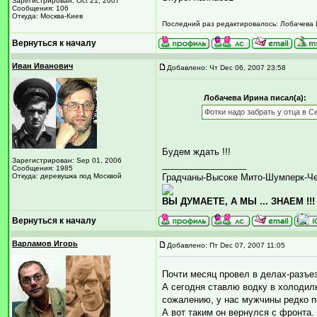
Зарегистрирован: Oct 21, 2007
Сообщения: 106
Откуда: Москва-Киев
Последний раз редактировалось: Лобачева И
Вернуться к началу
Иван Иванович
Добавлено: Чт Dec 06, 2007 23:58
Лобачева Ирина писал(а):
Фотки надо забрать у отца в С
Будем ждать !!!
Зарегистрирован: Sep 01, 2006
_________________
Сообщения: 1985
Откуда: деревушка под Москвой
Градчаны-Высоке Мито-Шумперк-Ч
ВЫ ДУМАЕТЕ, А МЫ ... ЗНАЕМ !!!
Вернуться к началу
Варламов Игорь
Добавлено: Пт Dec 07, 2007 11:05
Почти месяц провел в делах-разъез
А сегодня ставлю водку в холодил
сожалению, у нас мужчины редко по
А вот таким он вернулся с фронта.