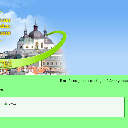
В этой секции нет сообщений Anonymous
ум
я
Вход