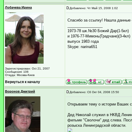
Лобачева Ирина
Добавлено: Чт Май 15, 2008 1:02
Спасибо за ссылку! Нашла данные 
_________________
1973-78 шк.№30 Божий Дар(1-5кл)
и 1976-77-Мимонь(Градчане)(3-4кл)
выпуск 1983 года
Skype: narina651
Зарегистрирован: Oct 21, 2007
Сообщения: 106
Откуда: Москва-Киев
Вернуться к началу
Воронов Дмитрий
Добавлено: Сб Окт 04, 2008 15:50
Открываем тему о истории Ваших 
Дед Николай служил в НКВД Ленинг
фильме "Сволочи" дед слева. Посл
розыска Ленинградской области.