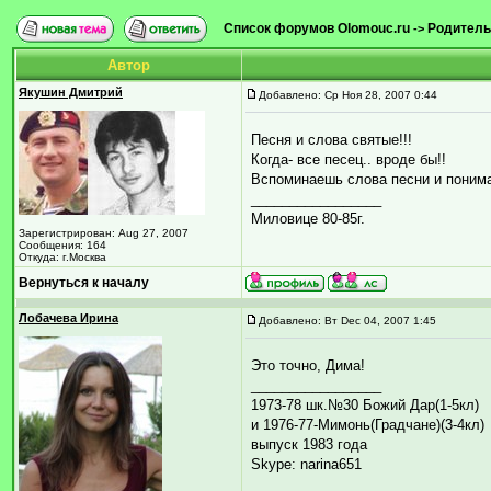
Список форумов Olomouc.ru
Родитель
->
Автор
Якушин Дмитрий
Добавлено: Ср Ноя 28, 2007 0:44
Песня и слова святые!!!
Когда- все песец.. вроде бы!!
Вспоминаешь слова песни и понима
_________________
Миловице 80-85г.
Зарегистрирован: Aug 27, 2007
Сообщения: 164
Откуда: г.Москва
Вернуться к началу
Лобачева Ирина
Добавлено: Вт Dec 04, 2007 1:45
Это точно, Дима!
_________________
1973-78 шк.№30 Божий Дар(1-5кл)
и 1976-77-Мимонь(Градчане)(3-4кл)
выпуск 1983 года
Skype: narina651