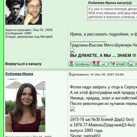
Лобачева Ирина писал(а):
А у нас в семье военная дина
Мой отец офицер, мой дед офи
девчонок в военные училища, 
Зарегистрирован: Sep 01, 2006
Сообщения: 1985
Ирина, а рассказать подробнее, и ф
Откуда: деревушка под Москвой
_________________
Градчаны-Высоке Мито-Шумперк-Ч
ВЫ ДУМАЕТЕ, А МЫ ... ЗНАЕМ !!!
Вернуться к началу
Лобачева Ирина
Добавлено: Чт Dec 06, 2007 23:46
Фотки надо забрать у отца в Серпух
А на этой фотографии мой прадед п
Умница, прадед, знал и английстки
После революции из кулаков переш
_________________
1973-78 шк.№30 Божий Дар(1-5кл)
и 1976-77-Мимонь(Градчане)(3-4кл)
выпуск 1983 года
Skype: narina651