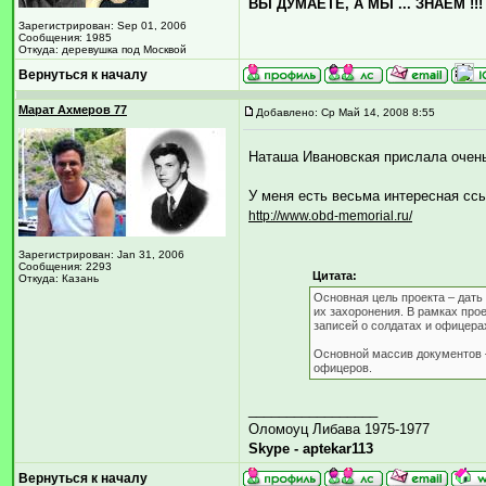
ВЫ ДУМАЕТЕ, А МЫ ... ЗНАЕМ !!!
Зарегистрирован: Sep 01, 2006
Сообщения: 1985
Откуда: деревушка под Москвой
Вернуться к началу
Марат Ахмеров 77
Добавлено: Ср Май 14, 2008 8:55
Наташа Ивановская прислала очен
У меня есть весьма интересная сс
http://www.obd-memorial.ru/
Зарегистрирован: Jan 31, 2006
Сообщения: 2293
Цитата:
Откуда: Казань
Основная цель проекта – дать
их захоронения. В рамках про
записей о солдатах и офицера
Основной массив документов –
офицеров.
_________________
Оломоуц Либава 1975-1977
Skype - aptekar113
Вернуться к началу