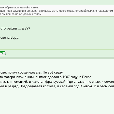
стия обрвалясь на моём сыне.
цер - оба служили в авиации, бабушка, мать моего отца, лётцицей была, с парашюто
я бы пошла по отцовким стопам.
отографии ... а ???
ервена Вода
ове, потом сосканировать. Не всё сразу.
о материнской линии, снимок сделан в 1907 году, в Пензе.
й язык и немецкий, и кажется французский. Где служил, не знаю. к сожа
ёл в разряд Председателя колхоза, в селении под Киевом. И в этом се