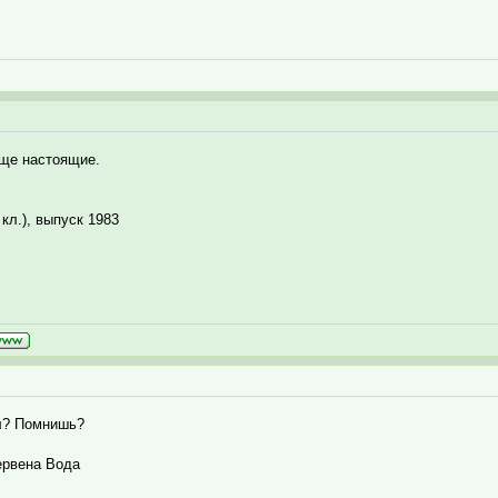
еще настоящие.
кл.), выпуск 1983
ал? Помнишь?
ервена Вода