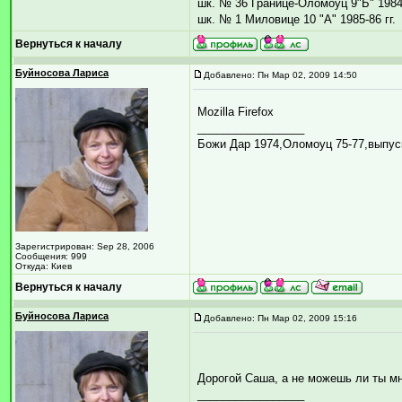
шк. № 36 Границе-Оломоуц 9"Б" 1984-
шк. № 1 Миловице 10 "А" 1985-86 гг.
Вернуться к началу
Буйносова Лариса
Добавлено: Пн Мар 02, 2009 14:50
Mozilla Firefox
_________________
Божи Дар 1974,Оломоуц 75-77,выпус
Зарегистрирован: Sep 28, 2006
Сообщения: 999
Откуда: Киев
Вернуться к началу
Буйносова Лариса
Добавлено: Пн Мар 02, 2009 15:16
Дорогой Саша, а не можешь ли ты м
_________________