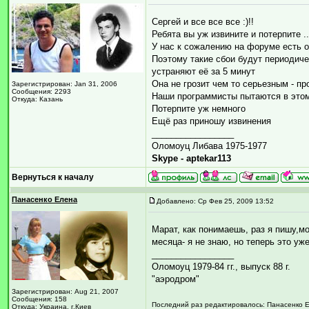
Сергей и все все все :)!!
Ребята вы уж извините и потерпите ..
У нас к сожалению на форуме есть о
Поэтому такие сбои будут периодиче
устраняют её за 5 минут
Она не грозит чем то серьезным - п
Зарегистрирован: Jan 31, 2006
Сообщения: 2293
Наши программисты пытаются в этом
Откуда: Казань
Потерпите уж немного
Ещё раз приношу извинения
_________________
Оломоуц Либава 1975-1977
Skype - aptekar113
Вернуться к началу
Панасенко Елена
Добавлено: Ср Фев 25, 2009 13:52
Марат, как понимаешь, раз я пишу,м
месяца- я не знаю, но теперь это уже
_________________
Оломоуц 1979-84 гг., выпуск 88 г.
"аэродром"
Зарегистрирован: Aug 21, 2007
Сообщения: 158
Последний раз редактировалось: Панасенко Ел
Откуда: Украина, г.Киев