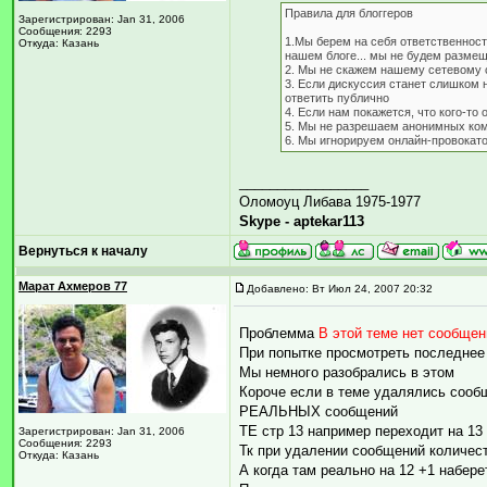
Правила для блоггеров
Зарегистрирован: Jan 31, 2006
Сообщения: 2293
1.Мы берем на себя ответственност
Откуда: Казань
нашем блоге... мы не будем разме
2. Мы не скажем нашему сетевому с
3. Если дискуссия станет слишком 
ответить публично
4. Если нам покажется, что кого-т
5. Мы не разрешаем анонимных ко
6. Мы игнорируем онлайн-провокат
_________________
Оломоуц Либава 1975-1977
Skype - aptekar113
Вернуться к началу
Марат Ахмеров 77
Добавлено: Вт Июл 24, 2007 20:32
Проблемма
В этой теме нет сообщен
При попытке просмотреть последнее
Мы немного разобрались в этом
Короче если в теме удалялись сообщ
РЕАЛЬНЫХ сообщений
ТЕ стр 13 например переходит на 13 
Зарегистрирован: Jan 31, 2006
Сообщения: 2293
Тк при удалении сообщений количест
Откуда: Казань
А когда там реально на 12 +1 набере