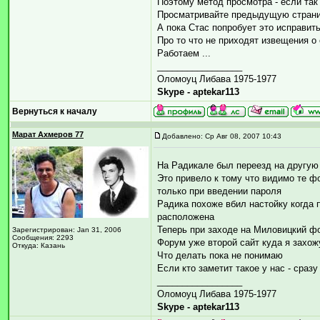
Поэтому метод просмотра - если так
Просматривайте предыдущую страни
А пока Стас попробует это исправит
Про то что не приходят извещения 
Работаем ...
_________________
Оломоуц Либава 1975-1977
Skype - aptekar113
Вернуться к началу
Марат Ахмеров 77
Добавлено: Ср Авг 08, 2007 10:43
На Радикале был переезд на другу
Это привело к тому что видимо те ф
только при введении пароля
Радика похоже вбил настойку когда 
расположена
Теперь при заходе на Миловицкий фо
Зарегистрирован: Jan 31, 2006
Сообщения: 2293
Форум уже второй сайт куда я захожу
Откуда: Казань
Что делать пока не понимаю
Если кто заметит такое у нас - сра
_________________
Оломоуц Либава 1975-1977
Skype - aptekar113