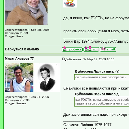
да, я пишу, как ГОСТЬ, но на фору
Зарегистрирован: Sep 28, 2006
править свои сообщения я могу, хо
Сообщения: 999
_________________
Откуда: Киев
Божи Дар 1974,Оломоуц 75-77,выпус
Вернуться к началу
Марат Ахмеров 77
Добавлено: Пн Мар 02, 2009 10:13
Буйносова Лариса писал(а):
со смайликами я уже разобралась
Смайлики все появляются при наж
Буйносова Лариса писал(а):
Зарегистрирован: Jan 31, 2006
как ГОСТЬ, но на форуме мое сооб
Сообщения: 2293
Откуда: Казань
править свои сообщения я могу, хо
Дык залогиневаться надо при входе - 
_________________
Оломоуц Либава 1975-1977