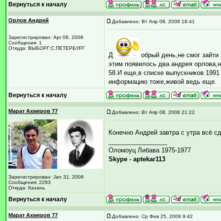
Вернуться к началу
Орлов Андрей
Добавлено: Вт Апр 08, 2008 18:41
Зарегистрирован: Apr 08, 2008
Сообщения: 1
Откуда: ВЫБОРГ;С.ПЕТЕРБУРГ
Д
обрый день,не смог зайти
этим появилось два андрея орлова,н
58.И еще,в списке выпускников 1991 
информацию тоже,живой ведь еще.
Вернуться к началу
Марат Ахмеров 77
Добавлено: Вт Апр 08, 2008 21:22
Конечно Андрей завтра с утра всё с
_________________
Оломоуц Либава 1975-1977
Skype - aptekar113
Зарегистрирован: Jan 31, 2006
Сообщения: 2293
Откуда: Казань
Вернуться к началу
Марат Ахмеров 77
Добавлено: Ср Фев 25, 2009 9:42