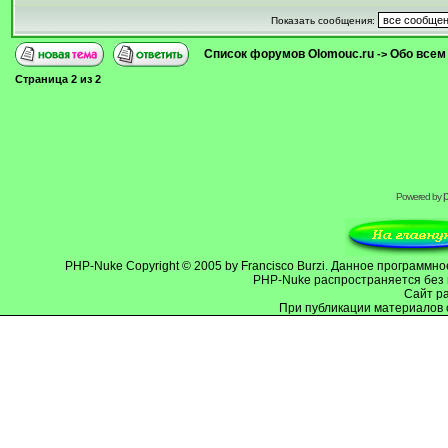
Показать сообщения:
Список форумов Olomouc.ru
Обо всем
->
Страница
2
из
2
Powered by
PHP-Nuke
Copyright © 2005 by Francisco Burzi. Данное программ
PHP-Nuke распространяется без 
Cайт р
При публикации материалов 