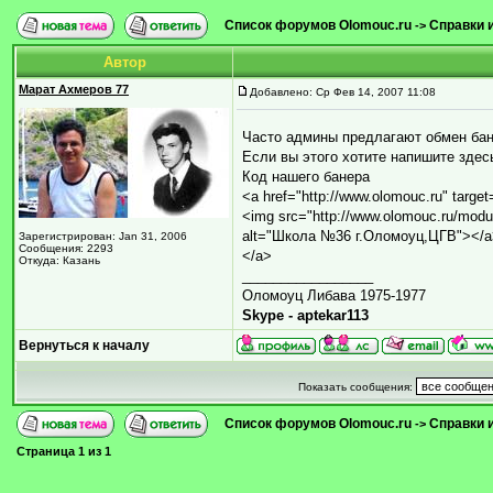
Список форумов Olomouc.ru
Справки 
->
Автор
Марат Ахмеров 77
Добавлено: Ср Фев 14, 2007 11:08
Часто админы предлагают обмен ба
Если вы этого хотите напишите здес
Код нашего банера
<a href="http://www.olomouc.ru" target
<img src="http://www.olomouc.ru/modul
alt="Школа №36 г.Оломоуц,ЦГВ"></a>
Зарегистрирован: Jan 31, 2006
Сообщения: 2293
</a>
Откуда: Казань
_________________
Оломоуц Либава 1975-1977
Skype - aptekar113
Вернуться к началу
Показать сообщения:
Список форумов Olomouc.ru
Справки 
->
Страница
1
из
1