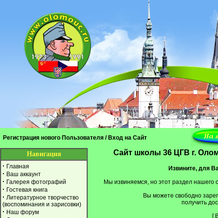
Регистрация нового Пользователя
/
Вход на Сайт
Cайт школы 36 ЦГВ г. Оло
Навигация
·
Главная
Извините, для Ва
·
Ваш аккаунт
·
Галерея фотографий
Мы извиняемся, но этот раздел нашего 
·
Гостевая книга
Вы можете свободно заре
·
Литературное творчество
получить дос
(воспоминания и зарисовки)
·
Наш форум
[
В