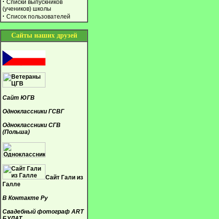
·
Списки выпускников
(учеников) школы
·
Список пользователей
Сайты наших друзей
Сайт ЮГВ
Одноклассники ГСВГ
Одноклассники СГВ
(Польша)
Сайт Гали из
Галле
В Контакте Ру
Свадебный фотограф ART
БУЛАТ