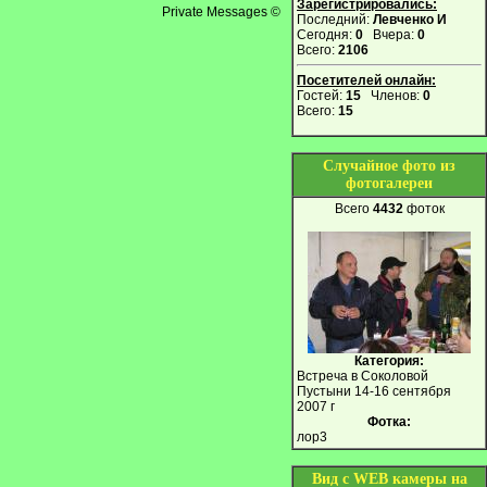
Зарегистрировались:
Private Messages ©
Последний:
Левченко И
Сегодня:
0
Вчера:
0
Всего:
2106
Посетителей онлайн:
Гостей:
15
Членов:
0
Всего:
15
Случайное фото из
фотогалереи
Всего
4432
фоток
Категория:
Встреча в Соколовой
Пустыни 14-16 сентября
2007 г
Фотка:
лор3
Вид с WEB камеры на