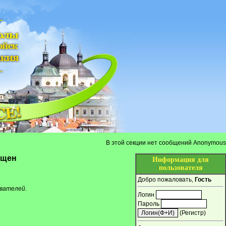
В этой секции нет сообщений Anonymous
ещен
Информация для
пользователя
Добро пожаловать,
Гость
ователей
.
Логин
Пароль
(
Регистр
)