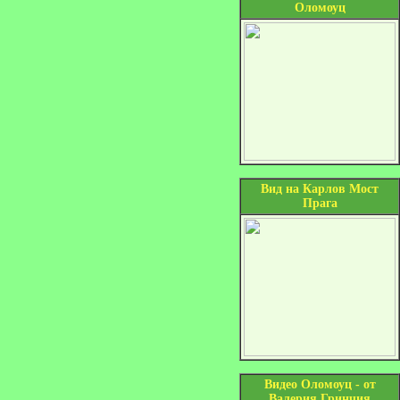
Оломоуц
Вид на Карлов Мост
Прага
Видео Оломоуц - от
Валерия Гринчия