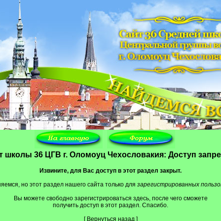
т школы 36 ЦГВ г. Оломоуц Чехословакия: Доступ запр
Извините, для Вас доступ в этот раздел закрыт.
яемся, но этот раздел нашего сайта только для
зарегистрированных польз
Вы можете свободно зарегистрироваться
здесь
, после чего сможете
получить доступ в этот раздел. Спасибо.
[
Вернуться назад
]