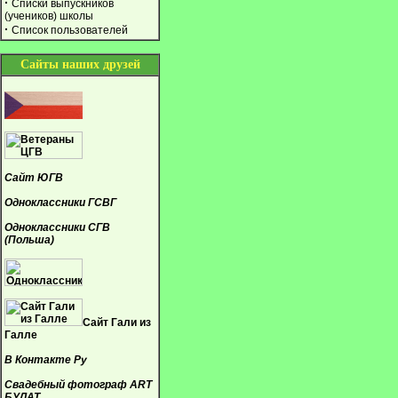
·
Списки выпускников
(учеников) школы
·
Список пользователей
Сайты наших друзей
Сайт ЮГВ
Одноклассники ГСВГ
Одноклассники СГВ
(Польша)
Сайт Гали из
Галле
В Контакте Ру
Свадебный фотограф ART
БУЛАТ