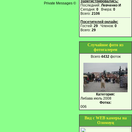
Зарегистрировались:
Private Messages ©
Последний:
Левченко И
Сегодня:
0
Вчера:
0
Всего:
2106
Посетителей онлайн:
Гостей:
29
Членов:
0
Всего:
29
Случайное фото из
фотогалереи
Всего
4432
фоток
Категория:
Либава июль 2008
Фотка:
006
Вид с WEB камеры на
Оломоуц