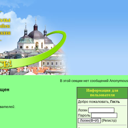
В этой секции нет сообщений Anonymous
ещен
Информация для
пользователя
Добро пожаловать,
Гость
ователей
.
Логин
Пароль
(
Регистр
)