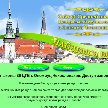
т школы 36 ЦГВ г. Оломоуц Чехословакия: Доступ запр
Извините, для Вас доступ в этот раздел закрыт.
яемся, но этот раздел нашего сайта только для
зарегистрированных польз
Вы можете свободно зарегистрироваться
здесь
, после чего сможете
получить доступ в этот раздел. Спасибо.
[
Вернуться назад
]