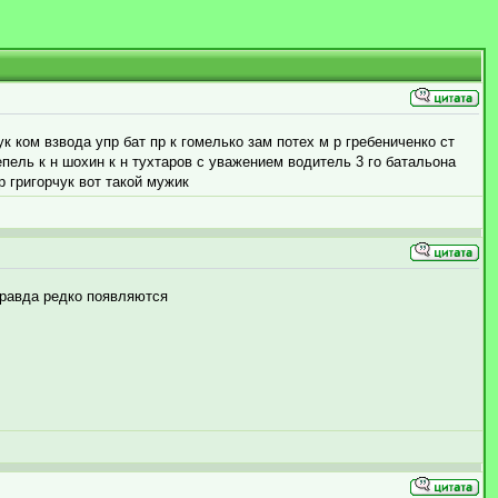
 ком взвода упр бат пр к гомелько зам потех м р гребениченко ст
епель к н шохин к н тухтаров с уважением водитель 3 го батальона
 григорчук вот такой мужик
 правда редко появляются