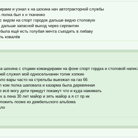
ирами и узнал к на шохина нач автотракторной службы
 полка был к н ткаченко
 с видом на спорт городок дальше видно столовую
а дальше запасной выход через серпантин
 была ещё есть голубая мечта съездить в либаву
ль ковалёв
на шохина с отцами командирами на фоне спорт гордка и столовой напи
 ней служил мой односельчанин толик хопкин
рло вары часто на стрельбы выезжал на газ 66
ил ком полка шаповала и казарма была деревянная
е всё могу дети приедут покажут что и куда нажимать
 а лена 30 лет майор и зять майор а я ст пр ик
ыложить позже из дембельского альбома
ало