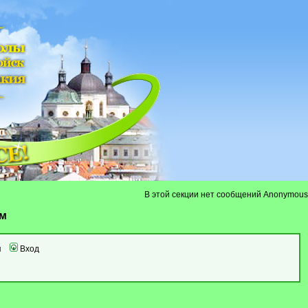
В этой секции нет сообщений Anonymous
ум
я
Вход