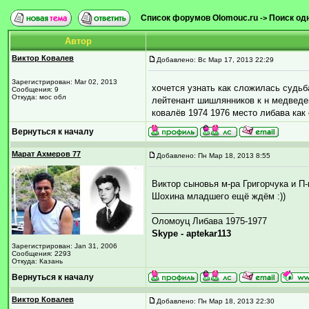
Список форумов Olomouc.ru
Поиск од
->
Автор
Виктор Ковалев
Добавлено: Вс Мар 17, 2013 22:29
Зарегистрирован: Mar 02, 2013
хочется узнать как сложилась судьба
Сообщения: 9
Откуда: мос обл
лейтенант шишлянников к н медведев 
ковалёв 1974 1976 место либава как
Вернуться к началу
Марат Ахмеров 77
Добавлено: Пн Мар 18, 2013 8:55
Виктор сыновья м-ра Григорчука и П
Шохина младшего ещё ждём :))
_________________
Оломоуц Либава 1975-1977
Skype - aptekar113
Зарегистрирован: Jan 31, 2006
Сообщения: 2293
Откуда: Казань
Вернуться к началу
Виктор Ковалев
Добавлено: Пн Мар 18, 2013 22:30