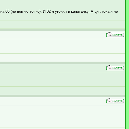
а 05 (не помню точно). И 02 я угонял в капиталку. А циплюка я не