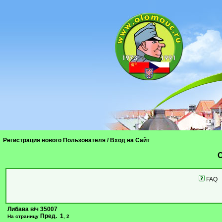
Регистрация нового Пользователя
/
Вход на Сайт
C
FAQ
Либава в/ч 35007
Пред.
1
На страницу
,
2