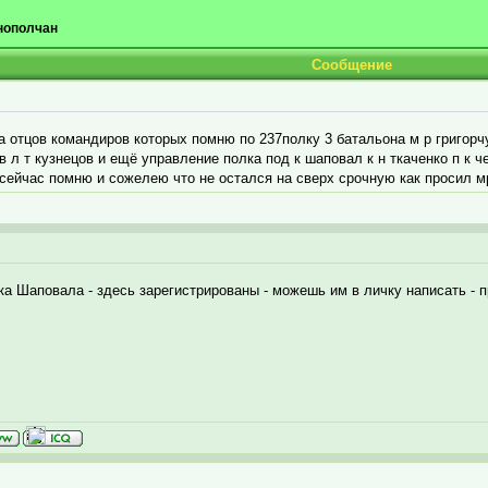
нополчан
Сообщение
 отцов командиров которых помню по 237полку 3 батальона м р григорчук
л т кузнецов и ещё управление полка под к шаповал к н ткаченко п к ч
 сейчас помню и сожелею что не остался на сверх срочную как просил мр
-ка Шаповала - здесь зарегистрированы - можешь им в личку написать -