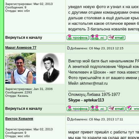
Зарегистрирован: Mar 02, 2013
увидел новую фото и узнал к на шох
Сообщения: 9
Откуда: мос обл
с другими отцами командирами очен
дальше столовая а ещё дальше крыши
и настольгия какое отличное время
водитель 3 батальона ковалёв викто
Вернуться к началу
Марат Ахмеров 77
Добавлено: Сб Мар 23, 2013 12:15
Виктор мой батя был начальником Р
А зениткой подполковник Чёрный ко
Чепелевеч и Шохин - нет пока извес
Фото присылайте я от вашего имени
Мейл
akhmer@mail.ru
_________________
Зарегистрирован: Jan 31, 2006
Сообщения: 2293
Оломоуц Либава 1975-1977
Откуда: Казань
Skype - aptekar113
Вернуться к началу
Виктор Ковалев
Добавлено: Сб Мар 23, 2013 17:11
Зарегистрирован: Mar 02, 2013
марат привет пришёл с работы тут тв
Сообщения: 9
Откуда: мос обл
мы как то ходили на склад арт вору