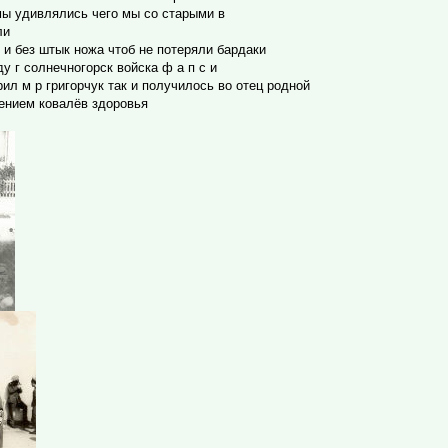
мы удивлялись чего мы со старыми в
ли
 и без штык ножа чтоб не потеряли бардаки
ду г солнечногорск войска ф а п с и
рил м р григорчук так и получилось во отец родной
жением ковалёв здоровья