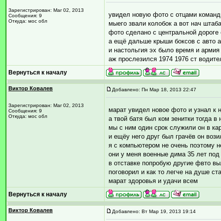
Зарегистрирован: Mar 02, 2013
увидел новую фото с отцами команд
Сообщения: 9
Откуда: мос обл
мыего звали колобок а вот нач штаба
фото сделано с центральной дороге
а ещё дальше крыши боксов с авто 
и настольгия эх было время и армия
аж прослезился 1974 1976 ст водите
Вернуться к началу
Виктор Ковалев
Добавлено: Пн Мар 18, 2013 22:47
Зарегистрирован: Mar 02, 2013
марат увидел новое фото и узнал к 
Сообщения: 9
Откуда: мос обл
а твой батя был ком зенитки тогда в
мы с ним один срок служили он в ка
и ещёу него друг был грачёв он воз
я с компьютером не очень поэтому н
они у меня военные дима 35 лет под к
в отставке попробую другие фвто в
поговорил и как то легче на душе ст
марат здоровья и удачи всем
Вернуться к началу
Виктор Ковалев
Добавлено: Вт Мар 19, 2013 19:14