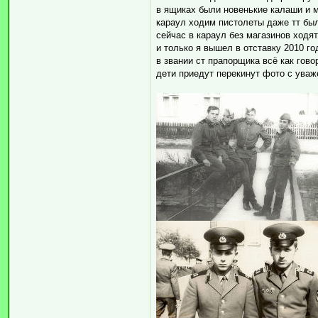
в ящиках были новенькие калаши и 
караул ходим пистолеты даже тт бы
сейчас в караул без магазинов ходят
и только я вышел в отставку 2010 го
в звании ст прапорщика всё как гово
дети приедут перекинут фото с ува