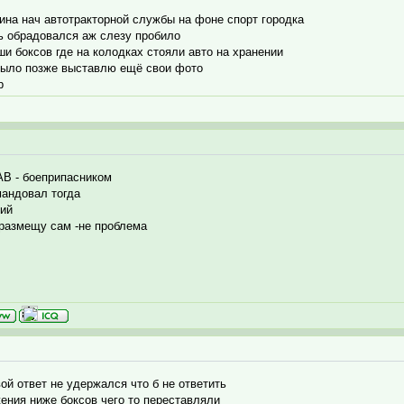
ина нач автотракторной службы на фоне спорт городка
ь обрадовался аж слезу пробило
 боксов где на колодках стояли авто на хранении
 было позже выставлю ещё свои фото
р
АВ - боеприпасником
мандовал тогда
тий
 размещу сам -не проблема
ой ответ не удержался что б не ответить
жения ниже боксов чего то переставляли