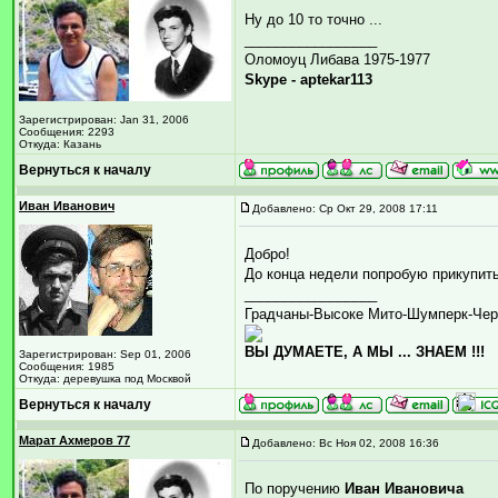
Ну до 10 то точно ...
_________________
Оломоуц Либава 1975-1977
Skype - aptekar113
Зарегистрирован: Jan 31, 2006
Сообщения: 2293
Откуда: Казань
Вернуться к началу
Иван Иванович
Добавлено: Ср Окт 29, 2008 17:11
Добро!
До конца недели попробую прикупить 
_________________
Градчаны-Высоке Мито-Шумперк-Чер
ВЫ ДУМАЕТЕ, А МЫ ... ЗНАЕМ !!!
Зарегистрирован: Sep 01, 2006
Сообщения: 1985
Откуда: деревушка под Москвой
Вернуться к началу
Марат Ахмеров 77
Добавлено: Вс Ноя 02, 2008 16:36
По поручению
Иван Ивановича