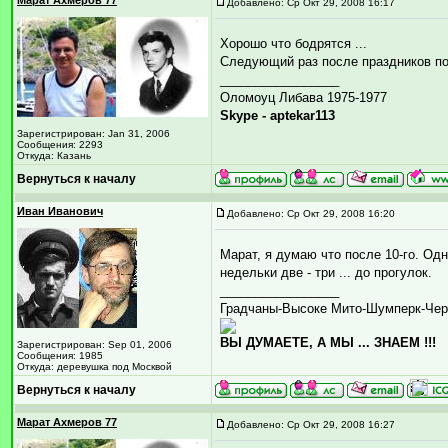
Марат Ахмеров 77
Добавлено: Ср Окт 29, 2008 16:17
Хорошо что бодрятся ...
Следующий раз после праздников п
_________________
Оломоуц Либава 1975-1977
Skype - aptekar113
Зарегистрирован: Jan 31, 2006
Сообщения: 2293
Откуда: Казань
Вернуться к началу
Иван Иванович
Добавлено: Ср Окт 29, 2008 16:20
Марат, я думаю что после 10-го. Одн
недельки две - три ... до прогулок.
_________________
Градчаны-Высоке Мито-Шумперк-Чер
ВЫ ДУМАЕТЕ, А МЫ ... ЗНАЕМ !!!
Зарегистрирован: Sep 01, 2006
Сообщения: 1985
Откуда: деревушка под Москвой
Вернуться к началу
Марат Ахмеров 77
Добавлено: Ср Окт 29, 2008 16:27