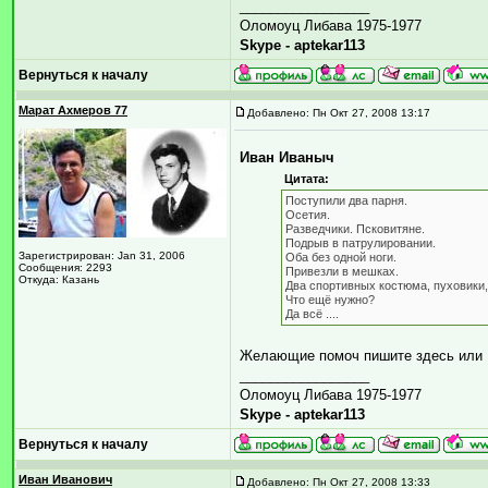
_________________
Оломоуц Либава 1975-1977
Skype - aptekar113
Вернуться к началу
Марат Ахмеров 77
Добавлено: Пн Окт 27, 2008 13:17
Иван Иваныч
Цитата:
Поступили два парня.
Осетия.
Разведчики. Псковитяне.
Подрыв в патрулировании.
Зарегистрирован: Jan 31, 2006
Оба без одной ноги.
Сообщения: 2293
Привезли в мешках.
Откуда: Казань
Два спортивных костюма, пуховики,
Что ещё нужно?
Да всё ....
Желающие помоч пишите здесь или 
_________________
Оломоуц Либава 1975-1977
Skype - aptekar113
Вернуться к началу
Иван Иванович
Добавлено: Пн Окт 27, 2008 13:33