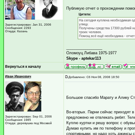
Публикую отчет о прохождении пом
Цитата:
На сегодня куплена необходимая од
улицу.
Зарегистрирован: Jan 31, 2006
Сообщения: 2293
Получены средства 17300 рублей на
Откуда: Казань
троих человек.
Помощ всё ещё необходима - отчет
_________________
Оломоуц Либава 1975-1977
Skype - aptekar113
Вернуться к началу
Иван Иванович
Добавлено: Сб Ноя 08, 2008 18:50
Большое спасибо Марату и Алику Ст
Во-вторых. Парни сейчас приходят в
Зарегистрирован: Sep 01, 2006
предложено не отвлекать ребят. Теле
Сообщения: 1985
Куплю куртки и решу вопрос с обувь
Откуда: деревушка под Москвой
Думаю купить им по телефону и проп
спортивными, но надо хоть джинсы с