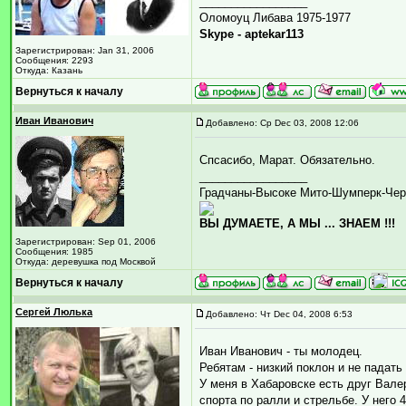
_________________
Оломоуц Либава 1975-1977
Skype - aptekar113
Зарегистрирован: Jan 31, 2006
Сообщения: 2293
Откуда: Казань
Вернуться к началу
Иван Иванович
Добавлено: Ср Dec 03, 2008 12:06
Спсасибо, Марат. Обязательно.
_________________
Градчаны-Высоке Мито-Шумперк-Чер
ВЫ ДУМАЕТЕ, А МЫ ... ЗНАЕМ !!!
Зарегистрирован: Sep 01, 2006
Сообщения: 1985
Откуда: деревушка под Москвой
Вернуться к началу
Сергей Люлька
Добавлено: Чт Dec 04, 2008 6:53
Иван Иванович - ты молодец.
Ребятам - низкий поклон и не падать
У меня в Хабаровске есть друг Вале
спорта по ралли и стрельбе. У него