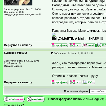
Сейчас на излечении находится один
Разведчики. Оба потеряли по одной 
Оломоуца уже одеты, обуты и снабж
Зарегистрирован: Sep 01, 2006
Сообщения: 1985
Очень помог при лечении и реабили
Откуда: деревушка под Москвой
аппарат работал в отделении весь г
пострадавшим, которых лечили в от
_________________
Градчаны-Высоке Мито-Шумперк-Чер
ВЫ ДУМАЕТЕ, А МЫ ... ЗНАЕМ !!!
Вернуться к началу
Кузнецов Михаил
Добавлено: Вс Ноя 18, 2012 21:46
Зарегистрирован: Jul 12, 2006
Жаль, что фотографию парня уже нет
Сообщения: 74
Откуда: Одесса
распирало от патриотизма. Многих п
_________________
Стреляю, плаваю, бегаю, кручу.
Вернуться к началу
Показать сообщения:
Список форумов Olomouc.ru
Подшефн
->
Страница
2
из
2