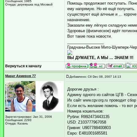
Сообщения: 1985
Помощь продолжает поступать. Поне
Откуда: деревушка под Москвой
ему напрямую. Но её ещё получить. К
существуют ещё алчные и … короче в
назначению.
Заказали ему лёгкую складную неме
Здоровье (физическое) идёт потихон
Вот такие пока новости.
_________________
Градчаны-Высоке Мито-Шумперк-Чер
ВЫ ДУМАЕТЕ, А МЫ ... ЗНАЕМ !!!
Вернуться к началу
Марат Ахмеров 77
Добавлено: Сб Dec 08, 2007 14:13
Дорогие друзья :
Админу одного из сайтов ЦГВ - Сезо
Их сайт
проводит сбор 
www.cgv.org.ru
Если есть желание помочь - то вот
Номера кошельков:
Рубли: R992473443135
Зарегистрирован: Jan 31, 2006
Сообщения: 2293
USD: Z103777967058
Откуда: Казань
Гривня: U907788400803
Евро: E481001685581