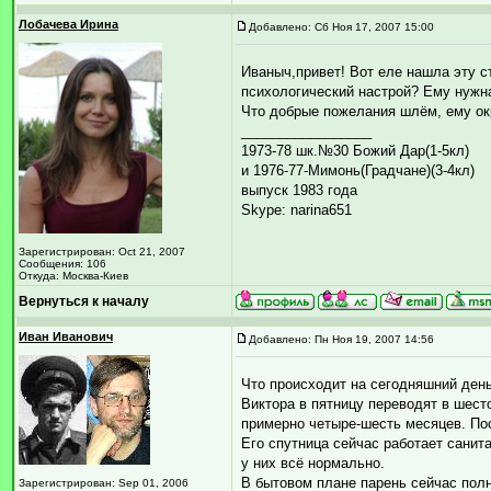
Лобачева Ирина
Добавлено: Сб Ноя 17, 2007 15:00
Иваныч,привет! Вот еле нашла эту ст
психологический настрой? Ему нужн
Что добрые пожелания шлём, ему окр
_________________
1973-78 шк.№30 Божий Дар(1-5кл)
и 1976-77-Мимонь(Градчане)(3-4кл)
выпуск 1983 года
Skype: narina651
Зарегистрирован: Oct 21, 2007
Сообщения: 106
Откуда: Москва-Киев
Вернуться к началу
Иван Иванович
Добавлено: Пн Ноя 19, 2007 14:56
Что происходит на сегодняшний день
Виктора в пятницу переводят в шест
примерно четыре-шесть месяцев. Пос
Его спутница сейчас работает санита
у них всё нормально.
В бытовом плане парень сейчас пол
Зарегистрирован: Sep 01, 2006