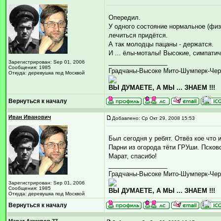
Опередил.
У одного состояние нормальное (фи
лечиться придётся.
А так молодцы пацаны - держатся.
И ... ёлы-моталы! Высокие, симпатич
_________________
Зарегистрирован: Sep 01, 2006
Сообщения: 1985
Градчаны-Высоке Мито-Шумперк-Чер
Откуда: деревушка под Москвой
ВЫ ДУМАЕТЕ, А МЫ ... ЗНАЕМ !!!
Вернуться к началу
Иван Иванович
Добавлено: Ср Окт 29, 2008 15:53
Был сегодня у ребят. Отвёз кое что 
Парни из огорода тёти ГРУши. Псковс
Марат, спасибо!
_________________
Градчаны-Высоке Мито-Шумперк-Чер
Зарегистрирован: Sep 01, 2006
Сообщения: 1985
ВЫ ДУМАЕТЕ, А МЫ ... ЗНАЕМ !!!
Откуда: деревушка под Москвой
Вернуться к началу