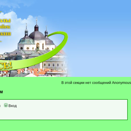
В этой секции нет сообщений Anonymous
ум
я
Вход