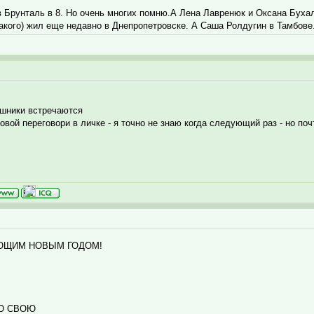
а в Брунталь в 8. Но очень многих помню.А Лена Лавренюк и Оксана Бух
акого) жил еще недавно в Днепропетровске. А Саша Ролдугин в Тамбове
 шники встречаются
овой переговори в личке - я точно не знаю когда следующий раз - но по
ЮЩИМ НОВЫМ ГОДОМ!
ОЮ СВОЮ