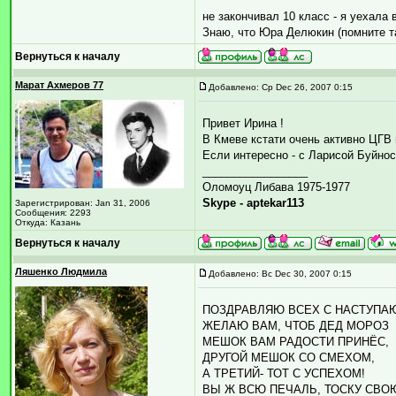
не закончивал 10 класс - я уехал
Знаю, что Юра Делюкин (помните т
Вернуться к началу
Марат Ахмеров 77
Добавлено: Ср Dec 26, 2007 0:15
Привет Ирина !
В Кмеве кстати очень активно ЦГВ
Если интересно - с Ларисой Буйнос
_________________
Оломоуц Либава 1975-1977
Skype - aptekar113
Зарегистрирован: Jan 31, 2006
Сообщения: 2293
Откуда: Казань
Вернуться к началу
Ляшенко Людмила
Добавлено: Вс Dec 30, 2007 0:15
ПОЗДРАВЛЯЮ ВСЕХ С НАСТУПА
ЖЕЛАЮ ВАМ, ЧТОБ ДЕД МОРОЗ
МЕШОК ВАМ РАДОСТИ ПРИНЁС,
ДРУГОЙ МЕШОК СО СМЕХОМ,
А ТРЕТИЙ- ТОТ С УСПЕХОМ!
ВЫ Ж ВСЮ ПЕЧАЛЬ, ТОСКУ СВ