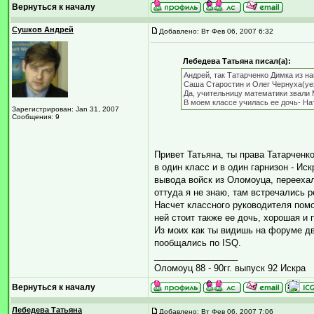
Вернуться к началу
Сушков Андрей
Добавлено: Вт Фев 06, 2007 6:32
Лебедева Татьяна писал(а):
Андрей, так Татарченко Димка из на
Саша Старостин и Олег Чернуха(уехал
Да, учительницу математики звали
В моем классе училась ее дочь- Н
Зарегистрирован: Jan 31, 2007
Сообщения: 9
Привет Татьяна, ты права Татарченк
в один класс и в один гарнизон - Ис
вывода войск из Оломоуца, переехал
оттуда я не знаю, там встречались ре
Насчет классного руководителя пом
ней стоит также ее дочь, хорошая и 
Из моих как ты видишь на форуме дв
пообщались по ISQ.
_________________
Оломоуц 88 - 90гг. выпуск 92 Искра
Вернуться к началу
Лебедева Татьяна
Добавлено: Вт Фев 06, 2007 7:06