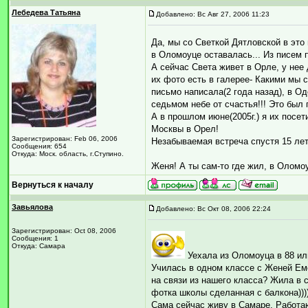
Лебедева Татьяна
Добавлено: Вс Авг 27, 2006 11:23
Да, мы со Светкой Дятловской в это 
в Оломоуце оставалась... Из писем п
А сейчас Света живет в Орле, у нее
их фото есть в галерее- Какими мы 
письмо написала(2 года назад), в Од
седьмом небе от счастья!!! Это был п
А в прошлом июне(2005г.) я их посет
Москвы в Орел!
Зарегистрирован: Feb 06, 2006
Незабываемая встреча спустя 15 лет!
Сообщения: 654
Откуда: Моск. область, г.Ступино.
Женя! А ты сам-то где жил, в Оломо
Вернуться к началу
Завьялова
Добавлено: Вс Окт 08, 2006 22:24
Зарегистрирован: Oct 08, 2006
Сообщения: 1
Откуда: Самара
Уехала из Оломоуца в 88 или
Училась в одном классе с Женей Ем
на связи из нашего класса? Жила в 
фотка школы сделанная с балкона)))) 
Сама сейчас живу в Самаре. Работа