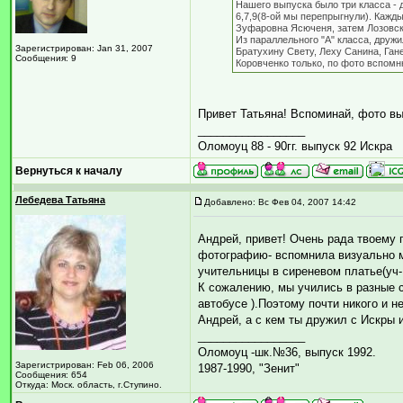
Нашего выпуска было три класса - д
6,7,9(8-ой мы перепрыгнули). Кажд
Зуфаровна Ясюченя, затем Лозовск
Из параллельного "А" класса, друж
Зарегистрирован: Jan 31, 2007
Братухину Свету, Леху Санина, Ган
Сообщения: 9
Коровченко только, по фото вспомн
Привет Татьяна! Вспоминай, фото в
_________________
Оломоуц 88 - 90гг. выпуск 92 Искра
Вернуться к началу
Лебедева Татьяна
Добавлено: Вс Фев 04, 2007 14:42
Андрей, привет! Очень рада твоему 
фотографию- вспомнила визуально мал
учительницы в сиреневом платье(уч-
К сожалению, мы учились в разные с
автобусе ).Поэтому почти никого и не
Андрей, а с кем ты дружил с Искры 
_________________
Оломоуц -шк.№36, выпуск 1992.
Зарегистрирован: Feb 06, 2006
1987-1990, "Зенит"
Сообщения: 654
Откуда: Моск. область, г.Ступино.