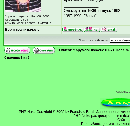
дружила в Оломоуце?
_________________
Оломоуц -шк.№36, выпуск 1992.
1987-1990, "Зенит"
Зарегистрирован: Feb 06, 2006
Сообщения: 654
Откуда: Моск. область, г.Ступино.
Вернуться к началу
Показать сообщения:
Список форумов Olomouc.ru
Школа №
->
Страница
1
из
3
Powered by
PHP-Nuke
Copyright © 2005 by Francisco Burzi. Данное программ
PHP-Nuke распространяется без 
Cайт р
При публикации материалов 