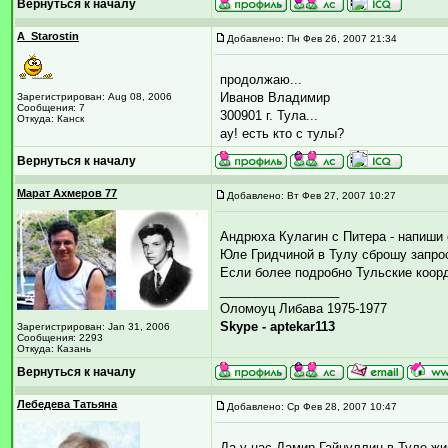
Вернуться к началу
A_Starostin
Добавлено: Пн Фев 26, 2007 21:34
продолжаю...
Иванов Владимир
Зарегистрирован: Aug 08, 2006
Сообщения: 7
300901 г. Тула...
Откуда: Канск
ау! есть кто с тулы?
Вернуться к началу
Марат Ахмеров 77
Добавлено: Вт Фев 27, 2007 10:27
Андрюха Кулагин с Питера - напиши 
Юле Гридчиной в Тулу сброшу запро
Если более подробно Тульские коорд
_________________
Оломоуц Либава 1975-1977
Skype - aptekar113
Зарегистрирован: Jan 31, 2006
Сообщения: 2293
Откуда: Казань
Вернуться к началу
Лебедева Татьяна
Добавлено: Ср Фев 28, 2007 10:47
Да у нас Дамир Гайнуллин в Туле жив