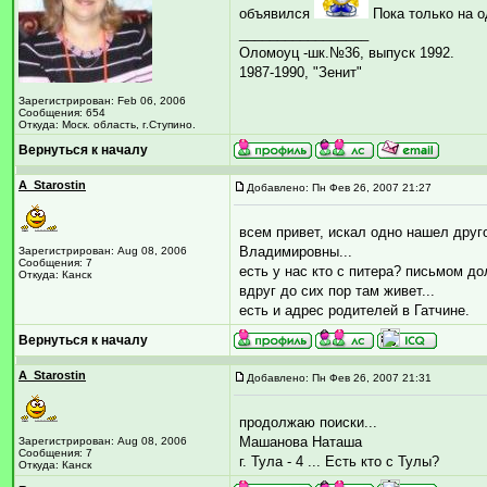
объявился
Пока только на о
_________________
Оломоуц -шк.№36, выпуск 1992.
1987-1990, "Зенит"
Зарегистрирован: Feb 06, 2006
Сообщения: 654
Откуда: Моск. область, г.Ступино.
Вернуться к началу
A_Starostin
Добавлено: Пн Фев 26, 2007 21:27
всем привет, искал одно нашел друг
Владимировны...
Зарегистрирован: Aug 08, 2006
Сообщения: 7
есть у нас кто с питера? письмом дол
Откуда: Канск
вдруг до сих пор там живет...
есть и адрес родителей в Гатчине.
Вернуться к началу
A_Starostin
Добавлено: Пн Фев 26, 2007 21:31
продолжаю поиски...
Машанова Наташа
Зарегистрирован: Aug 08, 2006
Сообщения: 7
г. Тула - 4 ... Есть кто с Тулы?
Откуда: Канск