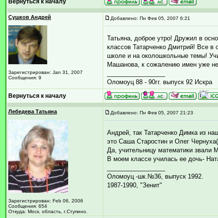
Вернуться к началу
Сушков Андрей
Добавлено: Пн Фев 05, 2007 6:21
Татьяна, доброе утро! Дружил в осн
классов Татарченко Дмитрий! Все в 
школе и на околошкольные темы! Уч
Машанова, к сожалению имен уже не
Зарегистрирован: Jan 31, 2007
_________________
Сообщения: 9
Оломоуц 88 - 90гг. выпуск 92 Искра
Вернуться к началу
Лебедева Татьяна
Добавлено: Пн Фев 05, 2007 21:23
Андрей, так Татарченко Димка из на
это Саша Старостин и Олег Чернуха(уе
Да, учительницу математики звали 
В моем классе училась ее дочь- На
_________________
Оломоуц -шк.№36, выпуск 1992.
1987-1990, "Зенит"
Зарегистрирован: Feb 06, 2006
Сообщения: 654
Откуда: Моск. область, г.Ступино.