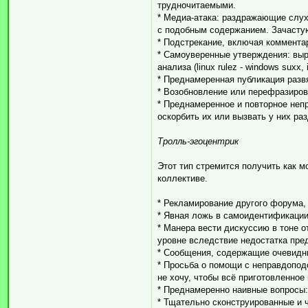
трудночитаемыми.
* Медиа-атака: раздражающие слу
с подобным содержанием. Зачасту
* Подстрекание, включая коммента
* Самоуверенные утверждения: выр
анализа (linux rulez - windows suxx, i
* Преднамеренная публикация разв
* Возобновление или перефразиров
* Преднамеренное и повторное неп
оскорбить их или вызвать у них ра
Тролль-эгоцентрик
Этот тип стремится получить как 
коллективе.
* Рекламирование другого форума,
* Явная ложь в самоидентификации
* Манера вести дискуссию в тоне 
уровне вследствие недостатка пре
* Сообщения, содержащие очевидны
* Просьба о помощи с неправдопод
не хочу, чтобы всё приготовленное
* Преднамеренно наивные вопросы:
* Тщательно сконструированные и 