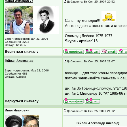
Марат Ахмеров 77
Добавлено: Вт Сен 25, 2007 20:52
Сань - ну молодец!!!
Ая то подсознательно так и стараю
_________________
Оломоуц Либава 1975-1977
Зарегистрирован: Jan 31, 2006
Skype - aptekar113
Сообщения: 2293
Откуда: Казань
Вернуться к началу
Гейван Александр
Добавлено: Вт Сен 25, 2007 21:07
Зарегистрирован: May 22, 2006
вообще... для того чтобы передира
Сообщения: 683
Откуда: Одесса
потому завязывайте санькать и саш
_________________
шк. № 36 Границе-Оломоуц 9"Б" 1984
шк. № 1 Миловице 10 "А" 1985-86 гг
Вернуться к началу
Иван Иванович
Добавлено: Вт Сен 25, 2007 21:12
Гейван Александр писал(а):