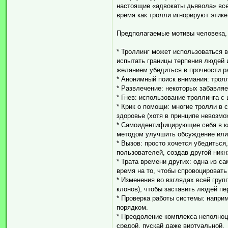
настоящие «адвокаты дьявола» всег
время как тролли игнорируют этике
Предполагаемые мотивы человека,
* Троллинг может использоваться 
испытать границы терпения людей 
желанием убедиться в прочности р
* Анонимный поиск внимания: трол
* Развлечение: некоторых забавля
* Гнев: использование троллинга с
* Крик о помощи: многие тролли в
здоровье (хотя в принципе невозмо
* Самоидентифицирующие себя в ка
методом улучшить обсуждение или
* Вызов: просто хочется убедиться
пользователей, создав другой никн
* Трата времени других: одна из 
время на то, чтобы спровоцироват
* Изменения во взглядах всей груп
клонов), чтобы заставить людей пе
* Проверка работы системы: наприм
порядком.
* Преодоление комплекса неполно
средой, пускай даже виртуальной.