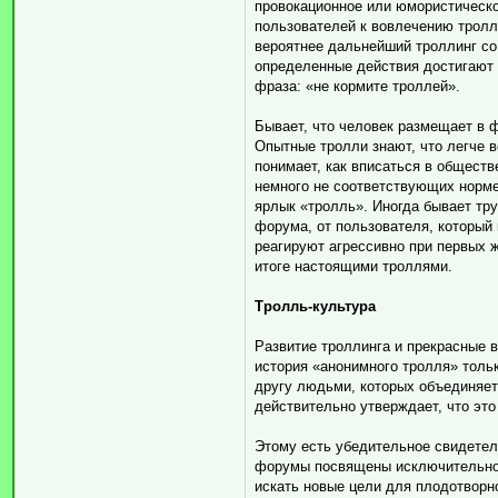
провокационное или юмористическо
пользователей к вовлечению тролл
вероятнее дальнейший троллинг со 
определенные действия достигают е
фраза: «не кормите троллей».
Бывает, что человек размещает в 
Опытные тролли знают, что легче в
понимает, как вписаться в обществ
немного не соответствующих норм
ярлык «тролль». Иногда бывает тр
форума, от пользователя, который
реагируют агрессивно при первых 
итоге настоящими троллями.
Тролль-культура
Развитие троллинга и прекрасные 
история «анонимного тролля» толь
другу людьми, которых объединяет 
действительно утверждает, что это
Этому есть убедительное свидетел
форумы посвящены исключительно т
искать новые цели для плодотворно