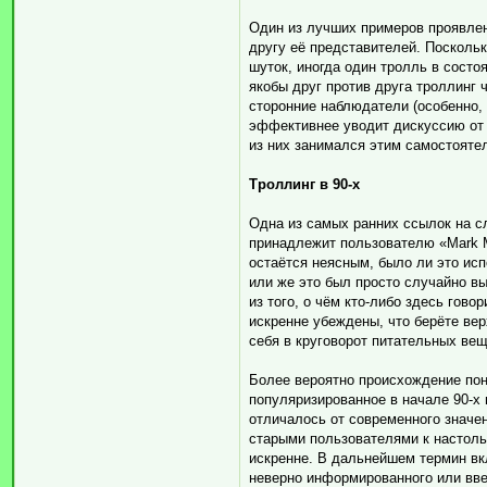
Один из лучших примеров проявлен
другу её представителей. Посколь
шуток, иногда один тролль в сост
якобы друг против друга троллинг 
сторонние наблюдатели (особенно, 
эффективнее уводит дискуссию от 
из них занимался этим самостояте
Троллинг в 90-х
Одна из самых ранних ссылок на с
принадлежит пользователю «Mark M
остаётся неясным, было ли это исп
или же это был просто случайно вы
из того, о чём кто-либо здесь гово
искренне убеждены, что берёте ве
себя в круговорот питательных ве
Более вероятно происхождение понят
популяризированное в начале 90-х в 
отличалось от современного значе
старыми пользователями к настоль
искренне. В дальнейшем термин вк
неверно информированного или вве