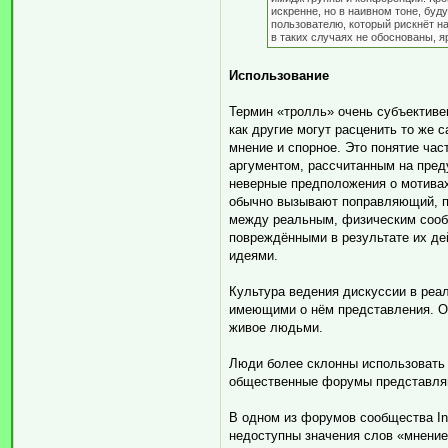
искренне, но в наивном тоне, бу
пользователю, который рискнёт н
в таких случаях не обоснованы, 
Использование
Термин «тролль» очень субъективен
как другие могут расценить то же 
мнение и спорное. Это понятие час
аргументом, рассчитанным на преду
неверные предположения о мотивах
обычно вызывают поправляющий, по
между реальным, физическим сообщ
повреждёнными в результате их де
идеями.
Культура ведения дискуссии в реал
имеющими о нём представления. Об
живое людьми.
Люди более склонны использовать э
общественные форумы представля
В одном из форумов сообщества In
недоступны значения слов «мнение