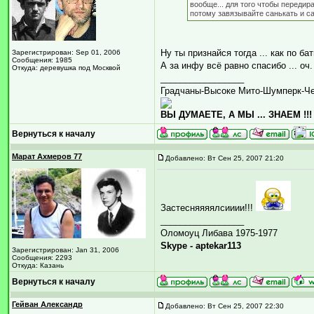
вообще... для того чтобы передир
потому завязывайте санькать и са
Ну ты признайся тогда ... как по бат
Зарегистрирован: Sep 01, 2006
Сообщения: 1985
А за инфу всё равно спасибо ... оч
Откуда: деревушка под Москвой
_________________
Градчаны-Высоке Мито-Шумперк-Ч
ВЫ ДУМАЕТЕ, А МЫ ... ЗНАЕМ !!!
Вернуться к началу
Марат Ахмеров 77
Добавлено: Вт Сен 25, 2007 21:20
Застесняяяялсииии!!!
_________________
Оломоуц Либава 1975-1977
Skype - aptekar113
Зарегистрирован: Jan 31, 2006
Сообщения: 2293
Откуда: Казань
Вернуться к началу
Гейван Александр
Добавлено: Вт Сен 25, 2007 22:30