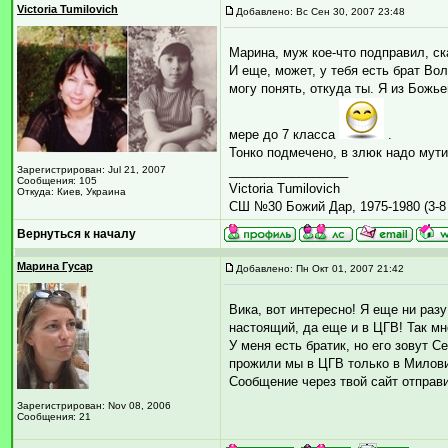
Victoria Tumilovich
Добавлено: Вс Сен 30, 2007 23:48
Марина, муж кое-что подправил, ск
И еще, может, у тебя есть брат Во
могу понять, откуда ты. Я из Божь
мере до 7 класса
.
Тонко подмечено, в злюк надо мути
_________________
Зарегистрирован: Jul 21, 2007
Сообщения: 105
Victoria Tumilovich
Откуда: Киев, Украина
СШ №30 Божий Дар, 1975-1980 (3-8 
Вернуться к началу
Марина Гусар
Добавлено: Пн Окт 01, 2007 21:42
Вика, вот интересно! Я еще ни ра
настоящий, да еще и в ЦГВ! Так мн
У меня есть братик, но его зовут С
прожили мы в ЦГВ только в Милов
Сообщение через твой сайт отправ
Зарегистрирован: Nov 08, 2006
Сообщения: 21