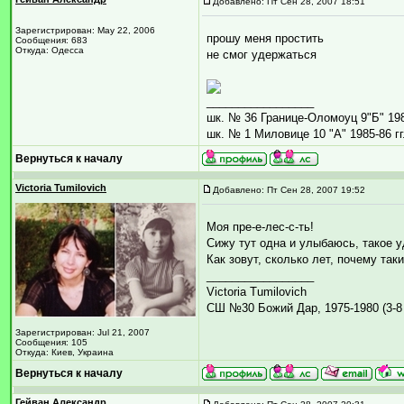
Добавлено: Пт Сен 28, 2007 18:51
Зарегистрирован: May 22, 2006
прошу меня простить
Сообщения: 683
Откуда: Одесса
не смог удержаться
_________________
шк. № 36 Границе-Оломоуц 9"Б" 1984
шк. № 1 Миловице 10 "А" 1985-86 гг
Вернуться к началу
Victoria Tumilovich
Добавлено: Пт Сен 28, 2007 19:52
Моя пре-е-лес-с-ть!
Сижу тут одна и улыбаюсь, такое 
Как зовут, сколько лет, почему так
_________________
Victoria Tumilovich
СШ №30 Божий Дар, 1975-1980 (3-8 
Зарегистрирован: Jul 21, 2007
Сообщения: 105
Откуда: Киев, Украина
Вернуться к началу
Гейван Александр