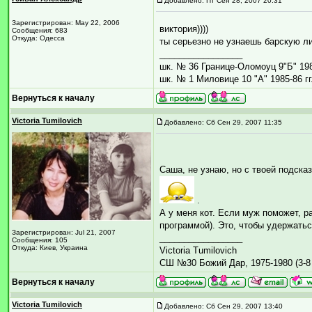
Добавлено: Пт Сен 28, 2007 20:31
Зарегистрирован: May 22, 2006
виктория))))
Сообщения: 683
Откуда: Одесса
ты серьезно не узнаешь барскую л
_________________
шк. № 36 Границе-Оломоуц 9"Б" 1984
шк. № 1 Миловице 10 "А" 1985-86 гг
Вернуться к началу
Victoria Tumilovich
Добавлено: Сб Сен 29, 2007 11:35
Саша, не узнаю, но с твоей подск
.
А у меня кот. Если муж поможет, 
программой). Это, чтобы удержатьс
Зарегистрирован: Jul 21, 2007
_________________
Сообщения: 105
Откуда: Киев, Украина
Victoria Tumilovich
СШ №30 Божий Дар, 1975-1980 (3-8 
Вернуться к началу
Victoria Tumilovich
Добавлено: Сб Сен 29, 2007 13:40