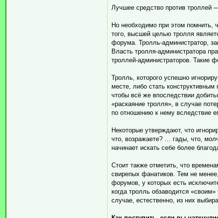
Лучшее средство против троллей 
Но необходимо при этом помнить, 
того, высшей целью тролля являет
форума. Тролль-администратор, з
Власть тролля-администратора пра
троллей-администраторов. Такие ф
Тролль, которого успешно игнорир
месте, либо стать конструктивным 
чтобы всё же впоследствии добить
«раскаяние тролля», в случае пот
по отношению к нему вследствие е
Некоторые утверждают, что игнори
что, возражаете? … гады, что, мол
начинает искать себе более благод
Стоит также отметить, что времен
свирепых фанатиков. Тем не менее
форумов, у которых есть исключит
когда тролль обзаводится «своим» 
случае, естественно, из них выбир
Как поступить, если вы наткнули