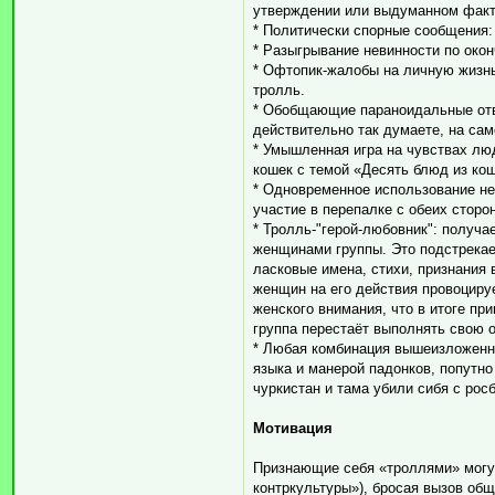
утверждении или выдуманном факт
* Политически спорные сообщения:
* Разыгрывание невинности по око
* Офтопик-жалобы на личную жизнь
тролль.
* Обобщающие параноидальные отв
действительно так думаете, на са
* Умышленная игра на чувствах лю
кошек с темой «Десять блюд из ко
* Одновременное использование не
участие в перепалке с обеих сторо
* Тролль-"герой-любовник": получа
женщинами группы. Это подстрекае
ласковые имена, стихи, признания
женщин на его действия провоциру
женского внимания, что в итоге пр
группа перестаёт выполнять свою 
* Любая комбинация вышеизложенно
языка и манерой падонков, попутно
чуркистан и тама убили сибя с рос
Мотивация
Признающие себя «троллями» могут
контркультуры»), бросая вызов общ