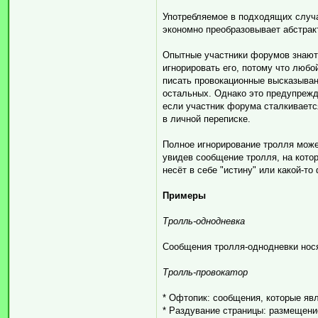
Употребляемое в подходящих случа
экономно преобразовывает абстрак
Опытные участники форумов знают,
игнорировать его, потому что люб
писать провокационные высказыван
остальных. Однако это предупрежд
если участник форума сталкиваетс
в личной переписке.
Полное игнорирование тролля може
увидев сообщение тролля, на котор
несёт в себе "истину" или какой-т
Примеры
Тролль-однодневка
Сообщения тролля-однодневки нося
Тролль-провокатор
* Офтопик: сообщения, которые я
* Раздувание страницы: размещен