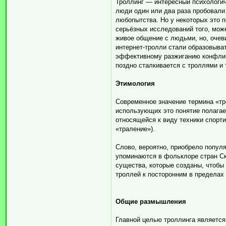
Троллинг — интересный психологич
люди один или два раза пробовали
любопытства. Но у некоторых это п
серьёзных исследований того, мож
живое общение с людьми, но, очев
интернет-тролли стали образовыва
эффективному разжиганию конфликт
поздно сталкивается с троллями и 
Этимология
Современное значение термина «тр
использующих это понятие полагает
относящейся к виду техники спортив
«траление»).
Слово, вероятно, приобрело популя
упоминаются в фольклоре стран Ска
существа, которые созданы, чтобы 
троллей к посторонним в пределах 
Общие размышления
Главной целью троллинга является 