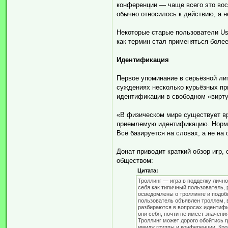
конференции — чаще всего это восп
обычно относилось к действию, а не
Некоторые старые пользователи Us
как термин стал применяться боле
Идентификация
Первое упоминание в серьёзной ли
суждениях несколько курьёзных пр
идентификации в свободном «вирт
«В физическом мире существует вр
приемлемую идентификацию. Нормой
Всё базируется на словах, а не на 
Донат приводит краткий обзор игр
обществом:
Цитата:
Троллинг — игра в подделку лично
себя как типичный пользователь,
осведомлены о троллинге и подоб
пользователь объявлен троллем, в
разбираются в вопросах идентифи
они себя, почти не имеет значения
Троллинг может дорого обойтись г
имидж группы и конференции. Кром