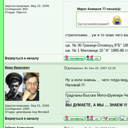
Зарегистрирован: May 22, 2006
Марат Ахмеров 77 писал(а):
Сообщения: 683
Откуда: Одесса
Застесняяяялсииии!!!
стрелочники... уж я то знаю чего ва
_________________
шк. № 36 Границе-Оломоуц 9"Б" 1984
шк. № 1 Миловице 10 "А" 1985-86 гг
Вернуться к началу
Иван Иванович
Добавлено: Вт Сен 25, 2007 22:35
Ну а коли знаешь ... чего тогда мед
Наливай !!!
_________________
Градчаны-Высоке Мито-Шумперк-Ч
ВЫ ДУМАЕТЕ, А МЫ ... ЗНАЕМ !!!
Зарегистрирован: Sep 01, 2006
Сообщения: 1985
Откуда: деревушка под Москвой
Вернуться к началу
Гейван Александр