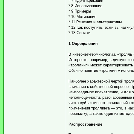
* 7 Идентификация
* 8 Использование
* 9 Примеры
* 10 Мотивация
* 11 Решения и альтернативы
* 12 Как поступить, если вы наткну
* 13 Ссылки
1 Определения
В интернет-терминологии, «тролль
Интернете, например, в дискуссио
«троллинг» может характеризовать
Обычно понятие «троллинг» исполь
Наиболее характерной чертой тролл
внимания к собственной персоне. Т
неизгладимое впечатление, и для 
неполноценности, разочарованные 
чисто субъективных проявлений тр
применения троллинга — это, в час
перепалку, а также один из методо
Распространение