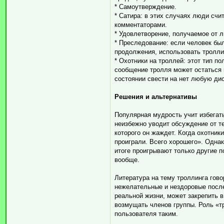
* Самоутверждение.
* Сатира: в этих случаях люди сч
комментаторами.
* Удовлетворение, получаемое от л
* Преследование: если человек бы
продолжения, использовать тролли
* Охотники на троллей: этот тип п
сообщение тролля может остаться 
состоянии свести на нет любую ди
Решения и альтернативы
Популярная мудрость учит избегать
неизбежно уводит обсуждение от т
которого он жаждет. Когда охотник
проиграли. Всего хорошего». Однак
итоге проигрывают только другие 
вообще.
Литература на тему троллинга гово
нежелательные и нездоровые после
реальной жизни, может закрепить в
возмущать членов группы. Роль «т
пользователя таким.