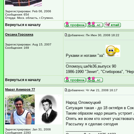
Зарегистрирован: Feb 06, 2006
Сообщения: 654
Откуда: Моск. область, г.Ступино.
Вернуться к началу
Оксана Горскина
Добавлено: Пн Июн 30, 2008 18:22
Зарегистрирован: Aug 15, 2007
Сообщения: 169
Руками и ногами "за"
_________________
Оломоуц шк№36,выпуск 90
1986-1990 "Зенит", "Стиборова", "Не
Вернуться к началу
Марат Ахмеров 77
Добавлено: Чт Авг 21, 2008 16:17
Народ Оломоуцкий
Ситуация такая - до 18 октября в Сок
Таким образом надо решить устроит л
Опять же всем кто хочет участвоват
Рассылку я сделаю сегодня
_________________
Зарегистрирован: Jan 31, 2006
Сообщения: 2293