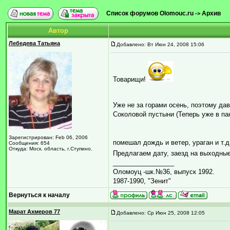
Список форумов Olomouc.ru
Архив
->
Автор
Лебедева Татьяна
Добавлено: Вт Июн 24, 2008 15:06
Товарищи!
Уже не за горами осень, поэтому д
Соколовой пустыни (Теперь уже в пан
Зарегистрирован: Feb 06, 2006
помешал дождь и ветер, ураган и т.
Сообщения: 654
Откуда: Моск. область, г.Ступино.
Предлагаем дату, заезд на выходные
_________________
Оломоуц -шк.№36, выпуск 1992.
1987-1990, "Зенит"
Вернуться к началу
Марат Ахмеров 77
Добавлено: Ср Июн 25, 2008 12:05