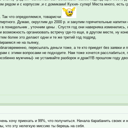
ем рядом и с корпусом ,и с домиками! Кухня- супер! Места много, есть гд
". Так что определяемся, товарисчи
спиртного. Думаю, округлим до 2000 р. и закупим горячительные напитки с
в понедельник , уточним цены . Спустя год они наверняка изменились, 
и возможность организовать встречу где-то еще, в другом месте, ну коне
 тем более это делают одни и те же третий год подряд.
бираемся не на пьянку,
лаговременно, пересылать деньги тоже, а те кто приедет без заявки и п
орам с этими вопросами не подходите. Нам тоже хочется расслабиться, п
обенно мужчины)- не устаивайте разборок и драк!!!В прошлом году двои
чень хочу приехать и 99%, что получиться. Начала барабанить своих и
ны, что эту нелегкую миссию ты берешь на себя.