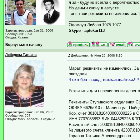
я за - буду кк всегла с вероятностью
Но деньги скину в августе
Тань твои реквизиты не изменились 
_________________
Оломоуц Либава 1975-1977
Skype - aptekar113
Зарегистрирован: Jan 31, 2006
Сообщения: 2293
Откуда: Казань
Вернуться к началу
Лебедева Татьяна
Добавлено: Чт Июн 26, 2008 8:10
Марат, реквизиты не изменились. За
опоздали....
4 октября- народ, высказывайтесь!!!!
Реквизиты для перечисления денег о
Реквизиты Ступинского отделения С
ОКВКУ 6626/010 п. Малино ул. Побед
Зарегистрирован: Feb 06, 2006
Кор. счет 30101810400000000225 в 
Сообщения: 654
ИНН 7707083893 БИК 044525225 КПП
Откуда: Моск. область, г.Ступино.
Расчетный счет 303018109400006040
№ лицевого счета клиента 42307.810
Горлова Татьяна Александровна