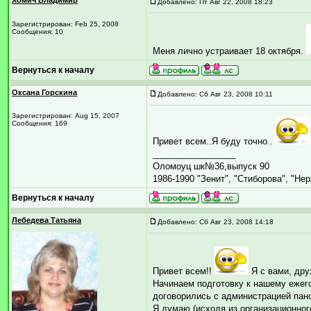
Хомич Владимир
Добавлено: Пт Авг 22, 2008 18:23
Зарегистрирован: Feb 25, 2008
Сообщения: 10
Меня лично устраивает 18 октября.
Вернуться к началу
Оксана Горскина
Добавлено: Сб Авг 23, 2008 10:11
Зарегистрирован: Aug 15, 2007
Сообщения: 169
Привет всем..Я буду точно..
_________________
Оломоуц шк№36,выпуск 90
1986-1990 "Зенит", "Стиборова", "Не
Вернуться к началу
Лебедева Татьяна
Добавлено: Сб Авг 23, 2008 14:18
Привет всем!!
Я с вами, дру
Начинаем подготовку к нашему ежег
договорились с администрацией панс
Я думаю (исходя из организационног