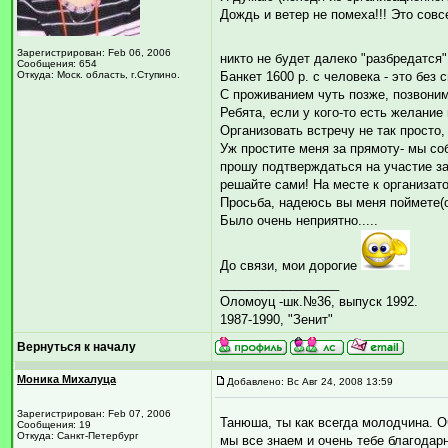
Дождь и ветер не помеха!!! Это совс
Зарегистрирован: Feb 06, 2006
никто не будет далеко "разбредатся
Сообщения: 654
Откуда: Моск. область, г.Ступино.
Банкет 1600 р. с человека - это без 
С проживанием чуть позже, позвоним 
Ребята, если у кого-то есть желание 
Организовать встречу не так просто,
Уж простите меня за прямоту- мы со
прошу подтверждаться на участие заб
решайте сами! На месте к организат
Просьба, надеюсь вы меня поймете(ос
Было очень неприятно.....
До связи, мои дорогие
_________________
Оломоуц -шк.№36, выпуск 1992.
1987-1990, "Зенит"
Вернуться к началу
Моника Михалуца
Добавлено: Вс Авг 24, 2008 13:59
Зарегистрирован: Feb 07, 2006
Танюша, ты как всегда молодчина. О
Сообщения: 19
Откуда: Санкт-Петербург
мы все знаем и очень тебе благодар