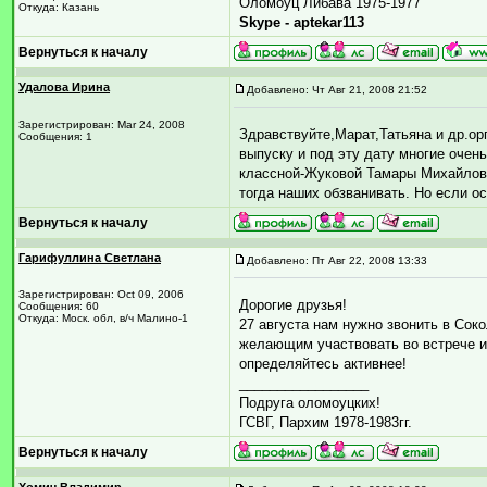
Оломоуц Либава 1975-1977
Откуда: Казань
Skype - aptekar113
Вернуться к началу
Удалова Ирина
Добавлено: Чт Авг 21, 2008 21:52
Зарегистрирован: Mar 24, 2008
Здравствуйте,Марат,Татьяна и др.ор
Сообщения: 1
выпуску и под эту дату многие очен
классной-Жуковой Тамары Михайловны
тогда наших обзванивать. Но если ос
Вернуться к началу
Гарифуллина Светлана
Добавлено: Пт Авг 22, 2008 13:33
Зарегистрирован: Oct 09, 2006
Дорогие друзья!
Сообщения: 60
Откуда: Моск. обл, в/ч Малино-1
27 августа нам нужно звонить в Соко
желающим участвовать во встрече и 
определяйтесь активнее!
_________________
Подруга оломоуцких!
ГСВГ, Пархим 1978-1983гг.
Вернуться к началу