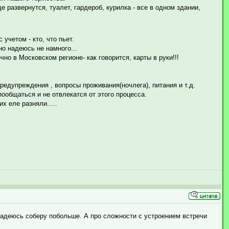
е развернутся, туалет, гардероб, курилка - все в одном здании,
 учетом - кто, что пьет.
но надеюсь не намного...
чно в Московском регионе- как говорится, карты в руки!!!
редупреждения , вопросы проживания(ночлега), питания и т.д.
ообщаться и не отвлекатся от этого процесса.
х еле разняли.....
 надеюсь соберу побольше. А про сложности с устроением встречи