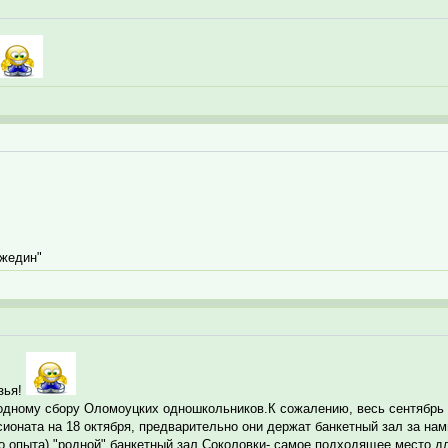
ржедин"
зья!
одному сбору Оломоуцких одношкольников.К сожалению, весь сентябрь и
ионата на 18 октября, предварительно они держат банкетный зал за нам
о опыта) "родной" банкетный зал Соколовки- самое подходящее место д