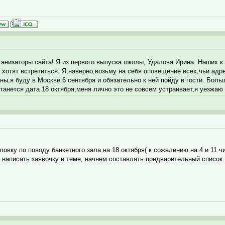
ганизаторы сайта! Я из первого выпуска школы, Удалова Ирина. Наших к
ь хотят встретиться. Я,наверно,возьму на себя оповещение всех,чьи адр
,я буду в Москве 6 сентября и обязательно к ней пойду в гости. Больш
танется дата 18 октября,меня лично это не совсем устраивает,я уезжаю 
ловку по поводу банкетного зала на 18 октября( к сожалению на 4 и 11 ч
написать заявочку в теме, начнем составлять предварительный список. 