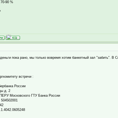
 70-90 %
?
 деньги пока рано, мы только вовремя хотим банкетный зал "забить". В 
ргкомитету встречи :
бербанка России
ы д. 2
ОПЕРУ Московского ГТУ Банка России
 504502001
42
.1.4042.0605248