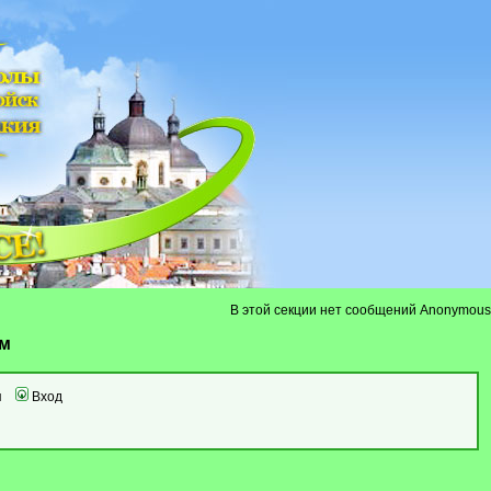
В этой секции нет сообщений Anonymous
ум
я
Вход