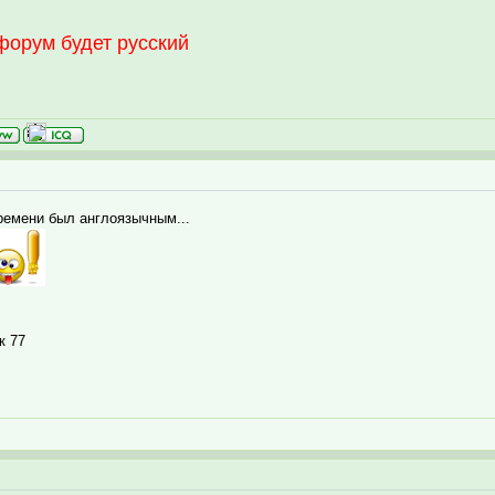
орум будет русский
ремени был англоязычным...
к 77