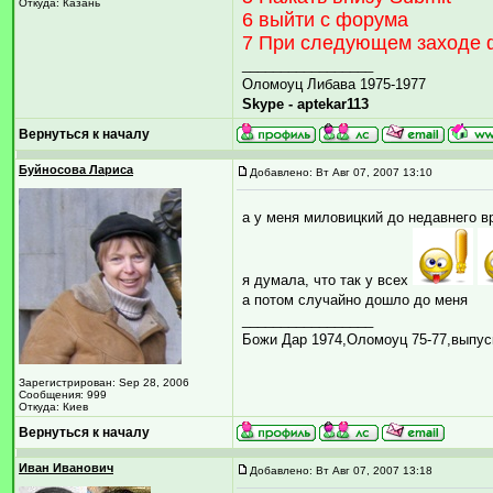
Откуда: Казань
6 выйти с форума
7 При следующем заходе ф
_________________
Оломоуц Либава 1975-1977
Skype - aptekar113
Вернуться к началу
Буйносова Лариса
Добавлено: Вт Авг 07, 2007 13:10
а у меня миловицкий до недавнего в
я думала, что так у всех
а потом случайно дошло до меня
_________________
Божи Дар 1974,Оломоуц 75-77,выпус
Зарегистрирован: Sep 28, 2006
Сообщения: 999
Откуда: Киев
Вернуться к началу
Иван Иванович
Добавлено: Вт Авг 07, 2007 13:18