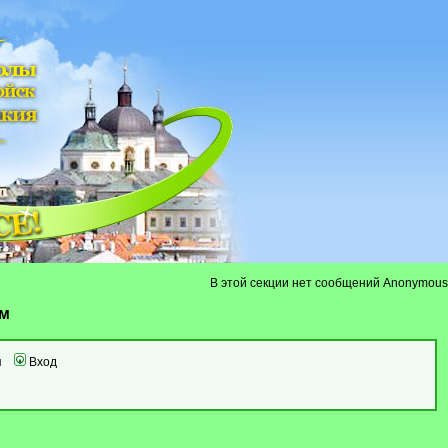
В этой секции нет сообщений Anonymous
ум
я
Вход