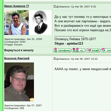
Марат Ахмеров 77
Добавлено: Ср Авг 08, 2007 9:32
Да у нас тут почему то у некоторых
А они молчат как партизаны - видать
Вот и разбираемся что ещё где мож
Похоже это всё огрехи перехода на 2
_________________
Оломоуц Либава 1975-1977
Зарегистрирован: Jan 31, 2006
Сообщения: 2293
Skype - aptekar113
Откуда: Казань
Вернуться к началу
Воронов Дмитрий
Добавлено: Ср Авг 08, 2007 10:32
АААА ну понял, у меня пендосский я
Зарегистрирован: Apr 27, 2007
Сообщения: 368