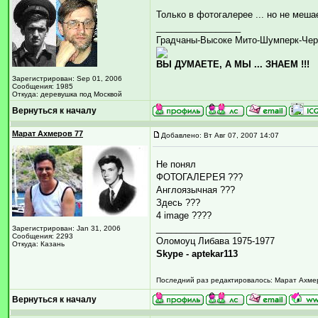
Только в фотогалерее ... но не меша
_________________
Градчаны-Высоке Мито-Шумперк-Чер
ВЫ ДУМАЕТЕ, А МЫ ... ЗНАЕМ !!!
Зарегистрирован: Sep 01, 2006
Сообщения: 1985
Откуда: деревушка под Москвой
Вернуться к началу
Марат Ахмеров 77
Добавлено: Вт Авг 07, 2007 14:07
Не понял
ФОТОГАЛЕРЕЯ ???
Англоязычная ???
Здесь ???
4 image ????
_________________
Зарегистрирован: Jan 31, 2006
Сообщения: 2293
Оломоуц Либава 1975-1977
Откуда: Казань
Skype - aptekar113
Последний раз редактировалось: Марат Ахмеро
Вернуться к началу