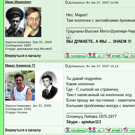
Иван Иванович
Добавлено: Вт Авг 07, 2007 14:08
Нет, Марат!
Там кнопочки с английскими буковка
_________________
Градчаны-Высоке Мито-Шумперк-Чер
ВЫ ДУМАЕТЕ, А МЫ ... ЗНАЕМ !!!
Зарегистрирован: Sep 01, 2006
Сообщения: 1985
Откуда: деревушка под Москвой
Вернуться к началу
Марат Ахмеров 77
Добавлено: Вт Авг 07, 2007 14:14
Ты давай подробно
Какие кнопочки
Где - С сылкой на страничку
Текст написанный на кнопочках итд
Блин прошу же постоянно - заметили
Большие проблеммы иногда с малент
Зарегистрирован: Jan 31, 2006
Сообщения: 2293
_________________
Откуда: Казань
Оломоуц Либава 1975-1977
Skype - aptekar113
Вернуться к началу