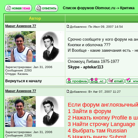
Список форумов Olomouc.ru
Критика
->
Автор
Марат Ахмеров 77
Добавлено: Пн Июл 09, 2007 14:54
Срочно сообщите у кого форум на ан
Кнопки и оболочка ???
И Вообще - какие замечания есть - н
_________________
Оломоуц Либава 1975-1977
Skype - aptekar113
Зарегистрирован: Jan 31, 2006
Сообщения: 2293
Откуда: Казань
Вернуться к началу
Марат Ахмеров 77
Добавлено: Вт Авг 07, 2007 11:27
Если форум англоязычный 
1 Зайти в форум
2 Нажать кнопку Profile в
3 Найти строчку Language
4 Выбрать там Russian
Зарегистрирован: Jan 31, 2006
Сообщения: 2293
5 Нажать внизу Submit