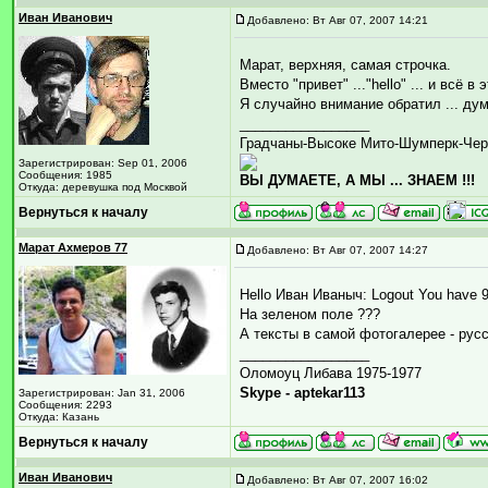
Иван Иванович
Добавлено: Вт Авг 07, 2007 14:21
Марат, верхняя, самая строчка.
Вместо "привет" ..."hello" ... и всё в
Я случайно внимание обратил ... дум
_________________
Градчаны-Высоке Мито-Шумперк-Чер
Зарегистрирован: Sep 01, 2006
Сообщения: 1985
ВЫ ДУМАЕТЕ, А МЫ ... ЗНАЕМ !!!
Откуда: деревушка под Москвой
Вернуться к началу
Марат Ахмеров 77
Добавлено: Вт Авг 07, 2007 14:27
Hello Иван Иваныч: Logout You have 9
На зеленом поле ???
А тексты в самой фотогалерее - рус
_________________
Оломоуц Либава 1975-1977
Skype - aptekar113
Зарегистрирован: Jan 31, 2006
Сообщения: 2293
Откуда: Казань
Вернуться к началу
Иван Иванович
Добавлено: Вт Авг 07, 2007 16:02