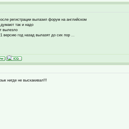
 после регистрации вылазил форум на английском
 думают так и надо
ет вылезло
1 версию год назад вылазят до сих пор ...
зык нигде не выскакивал!!!