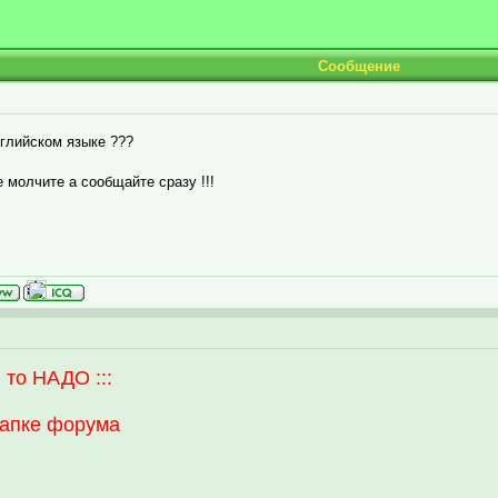
Сообщение
глийском языке ???
е молчите а сообщайте сразу !!!
то НАДО :::
 шапке форума