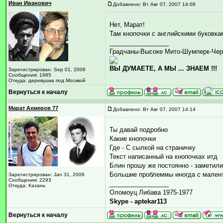
Иван Иванович
Добавлено: Вт Авг 07, 2007 14:08
Нет, Марат!
Там кнопочки с английскими буковка
_________________
Градчаны-Высоке Мито-Шумперк-Чер
ВЫ ДУМАЕТЕ, А МЫ ... ЗНАЕМ !!!
Зарегистрирован: Sep 01, 2006
Сообщения: 1985
Откуда: деревушка под Москвой
Вернуться к началу
Марат Ахмеров 77
Добавлено: Вт Авг 07, 2007 14:14
Ты давай подробно
Какие кнопочки
Где - С сылкой на страничку
Текст написанный на кнопочках итд
Блин прошу же постоянно - заметили
Большие проблеммы иногда с малент
Зарегистрирован: Jan 31, 2006
Сообщения: 2293
_________________
Откуда: Казань
Оломоуц Либава 1975-1977
Skype - aptekar113
Вернуться к началу