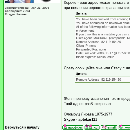
Короче - ваш адрес может попасть в
при поялении черного экрана при за
Зарегистрирован: Jan 31, 2006
Сообщения: 2293
Цитата:
Откуда: Казань
You have been blocked from entering th
You have attempted an unknown attack 
All of the following information has be
enforcement.
If you think this is a mistake you can 
User Agent: Mozilla/4.0 (compatible; 
Remote Address: 82.119.154.30
Client IP: none
Forwarded For: none
Date Blocked: 2008-03-17 @ 19:58:
Block expires: Бесконечно
Сразу сообщайте мне или Стасу с ци
Цитата:
Remote Address: 82.119.154.30
Женя приношу извинения - хотя врод
Твой адрес разблокировал
_________________
Оломоуц Либава 1975-1977
Skype - aptekar113
Вернуться к началу