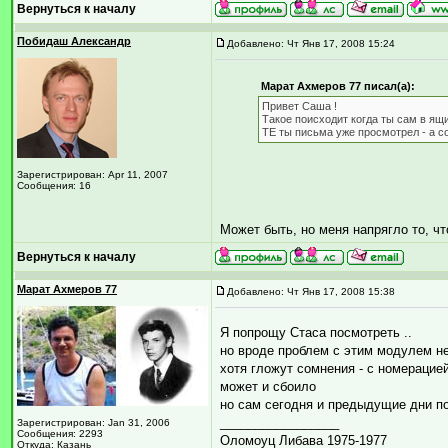
Вернуться к началу
Побидаш Александр
Добавлено: Чт Янв 17, 2008 15:24
Марат Ахмеров 77 писал(а):
Привет Саша !
Такое поисходит когда ты сам в я
ТЕ ты письма уже просмотрел - а с
Зарегистрирован: Apr 11, 2007
Сообщения: 16
Может быть, но меня напрягло то, ч
Вернуться к началу
Марат Ахмеров 77
Добавлено: Чт Янв 17, 2008 15:38
Я попрощу Стаса посмотреть ..
но вроде проблем с этим модулем н
хотя гложут сомнения - с номерацией
может и сбоило
но сам сегодня и предыдущие дни п
_________________
Зарегистрирован: Jan 31, 2006
Сообщения: 2293
Оломоуц Либава 1975-1977
Откуда: Казань