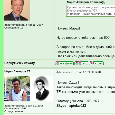
Марат Ахмеров 77 писал(а):
Срочно сообщите у кого форум на а
Кнопки и оболочка ???
И Вообще - какие замечания есть - 
Зарегистрирован: Apr 11, 2007
Сообщения: 16
Привет, Марат!
Ну во-первых с юбилеем, нас 600!!!
А второе по теме. Мне в домашний я
писем в личке нет.
Это глюк или действительно сообще
Вернуться к началу
Марат Ахмеров 77
Добавлено: Чт Янв 17, 2008 14:34
Привет Саша !
Такое поисходит когда ты сам в ящ
ТЕ ты письма уже просмотрел - а со
_________________
Оломоуц Либава 1975-1977
Skype - aptekar113
Зарегистрирован: Jan 31, 2006
Сообщения: 2293
Откуда: Казань