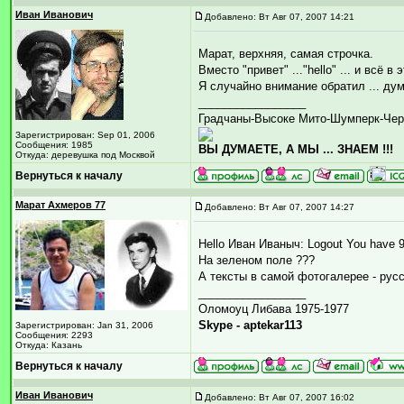
Иван Иванович
Добавлено: Вт Авг 07, 2007 14:21
Марат, верхняя, самая строчка.
Вместо "привет" ..."hello" ... и всё в
Я случайно внимание обратил ... дум
_________________
Градчаны-Высоке Мито-Шумперк-Чер
Зарегистрирован: Sep 01, 2006
Сообщения: 1985
ВЫ ДУМАЕТЕ, А МЫ ... ЗНАЕМ !!!
Откуда: деревушка под Москвой
Вернуться к началу
Марат Ахмеров 77
Добавлено: Вт Авг 07, 2007 14:27
Hello Иван Иваныч: Logout You have 9
На зеленом поле ???
А тексты в самой фотогалерее - рус
_________________
Оломоуц Либава 1975-1977
Skype - aptekar113
Зарегистрирован: Jan 31, 2006
Сообщения: 2293
Откуда: Казань
Вернуться к началу
Иван Иванович
Добавлено: Вт Авг 07, 2007 16:02