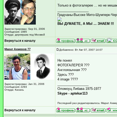
Только в фотогалерее ... но не меша
_________________
Градчаны-Высоке Мито-Шумперк-Чер
ВЫ ДУМАЕТЕ, А МЫ ... ЗНАЕМ !!!
Зарегистрирован: Sep 01, 2006
Сообщения: 1985
Откуда: деревушка под Москвой
Вернуться к началу
Марат Ахмеров 77
Добавлено: Вт Авг 07, 2007 14:07
Не понял
ФОТОГАЛЕРЕЯ ???
Англоязычная ???
Здесь ???
4 image ????
_________________
Зарегистрирован: Jan 31, 2006
Сообщения: 2293
Оломоуц Либава 1975-1977
Откуда: Казань
Skype - aptekar113
Последний раз редактировалось: Марат Ахмеро
Вернуться к началу