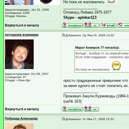
Но пока не жаловались
_________________
Зарегистрирован: Jan 31, 2006
Оломоуц Либава 1975-1977
Сообщения: 2293
Откуда: Казань
Skype - aptekar113
Вернуться к началу
петушкеев владимир
Добавлено: Ср Янв 16, 2008 14:02
Марат Ахмеров 77 писал(а):
Володя - вообще то ты первый кому
Если тебя поддержат - поменять пр
Но пока не жаловались
Зарегистрирован: Oct 08, 2007
Сообщения: 37
просто традиционные привычнее что л
Откуда: г.Улан-Удэ
за меня одного не стоит лопатить их
_________________
Проживал-Закупи,Курживоды (1984-198
(шк№ 163)
Вернуться к началу
Побидаш Александр
Добавлено: Чт Янв 17, 2008 13:53