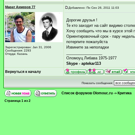
Марат Ахмеров 77
Добавлено: Пн Сен 26, 2011 11:03
Дорогие друзья !
Те кто заходит на сайт видимо столк
Хочу сообщить что мы в курсе этой 
Ориентировочный срок - пару недель
потерпите пожалуйста
Извините за неполадки
Зарегистрирован: Jan 31, 2006
Сообщения: 2293
_________________
Откуда: Казань
Оломоуц Либава 1975-1977
Skype - aptekar113
Вернуться к началу
Показать сообщения:
Список форумов Olomouc.ru
Критика
->
Страница
1
из
2