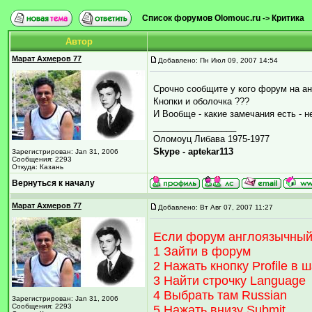
Список форумов Olomouc.ru
Критика
->
Автор
Марат Ахмеров 77
Добавлено: Пн Июл 09, 2007 14:54
Срочно сообщите у кого форум на ан
Кнопки и оболочка ???
И Вообще - какие замечания есть - н
_________________
Оломоуц Либава 1975-1977
Skype - aptekar113
Зарегистрирован: Jan 31, 2006
Сообщения: 2293
Откуда: Казань
Вернуться к началу
Марат Ахмеров 77
Добавлено: Вт Авг 07, 2007 11:27
Если форум англоязычный 
1 Зайти в форум
2 Нажать кнопку Profile в
3 Найти строчку Language
4 Выбрать там Russian
Зарегистрирован: Jan 31, 2006
Сообщения: 2293
5 Нажать внизу Submit