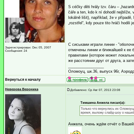
S céčky děti hrály tzv. čáru – „hazar
čáře a ten, kdo k ní dohodil nejblíže
lokálně lišit), například, že v případ
„rozstřel“, kdy pouze tito hráči hodili 
С сиськами играли линии - "оболочк
Зарегистрирован: Dec 05, 2007
отмечены линии и ближайшей к ее 
Сообщения: 24
правилами (которое может локально
же расстоянии друг от друга, а зат
_________________
Оломоуц, шк.36, выпуск 96г, Аэрод
Вернуться к началу
Неверова Вероника
Добавлено: Ср Авг 07, 2013 23:08
Тимшина Анжела писал(а):
Только что вернулись их Оломоуца
время, выложу слайд-шоу о нашей 
Анжела, очень ждём отчёт о Вашей