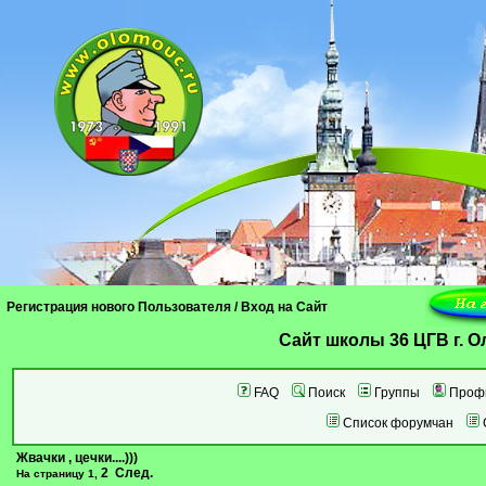
Регистрация нового Пользователя
/
Вход на Сайт
Cайт школы 36 ЦГВ г. 
FAQ
Поиск
Группы
Проф
Список форумчан
Жвачки , цечки....)))
2
След.
На страницу
1
,