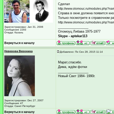
Сделал
http://www.olomouc.ru/modules.php?n
Справа в окне должна появится кноп
Только посмотрите в справочном р
http://www.olomouc.ru/modules.php?na
_________________
Зарегистрирован: Jan 31, 2006
Сообщения: 2293
Оломоуц Либава 1975-1977
Откуда: Казань
Skype - aptekar113
Вернуться к началу
Неверова Вероника
Добавлено: Пн Сен 28, 2015 11:14
Марат,спасибо.
Дима, ждём фотки
_________________
Новый Свет 1984- 1990г.
Зарегистрирован: Dec 27, 2007
Сообщения: 47
Откуда: Санкт-Петербург
Вернуться к началу