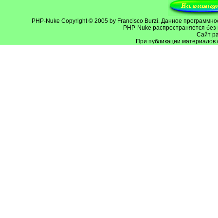
PHP-Nuke
Copyright © 2005 by Francisco Burzi. Данное программ
PHP-Nuke распространяется без 
Cайт р
При публикации материалов 