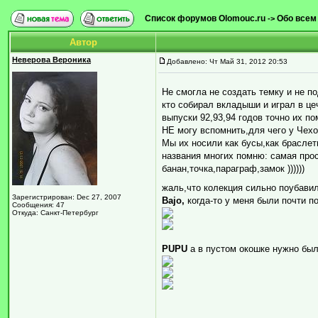
Список форумов Olomouc.ru
Обо всем
->
Автор
Неверова Вероника
Добавлено: Чт Май 31, 2012 20:53
Не смогла не создать темку и не п
кто собирал вкладыши и играл в це
выпуски 92,93,94 годов точно их по
НЕ могу вспомнить,для чего у Чех
Мы их носили как бусы,как браслеты
названия многих помню: самая прос
банан,точка,параграф,замок ))))))
жаль,что колекция сильно поубавил
Зарегистрирован: Dec 27, 2007
Bajo,
когда-то у меня были почти п
Сообщения: 47
Откуда: Санкт-Петербург
PUPU
а в пустом окошке нужно был