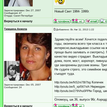
_________________
Зарегистрирован: Dec 27, 2007
Новый Свет 1984- 1990г.
Сообщения: 47
Откуда: Санкт-Петербург
Вернуться к началу
Тимшина Анжела
Добавлено: Вс Авг 11, 2013 1:22
Здравствуйте всем! Хочется подели
годы, окончила всего три класса к 
интересно,выкладываю ссылки на ви
проще было заливать и смотреть). 
качество видео страдает. Выкладыв
дома, поля, мост, аэропорт, пивнуш
где захоронены русские воины. Трет
Не судите строго, это семейное ви
съездят туда.
Копечек
http://youtu.be/NS2ni7Bl7bg
Зарегистрирован: Dec 05, 2007
Нержедин
http://youtu.be/5_xpl567vlA
Сообщения: 24
Город, ш
http://youtu.be/279Vhu0PPfw
_________________
Оломоуц, шк.36, выпуск 96г, Аэрод
Вернуться к началу