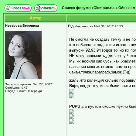
Список форумов Olomouc.ru
Обо всем
->
Автор
Неверова Вероника
Добавлено: Чт Май 31, 2012 20:53
Не смогла не создать темку и не п
кто собирал вкладыши и играл в це
выпуски 92,93,94 годов точно их по
НЕ могу вспомнить,для чего у Чех
Мы их носили как бусы,как браслеты
названия многих помню: самая прос
банан,точка,параграф,замок ))))))
жаль,что колекция сильно поубавил
Зарегистрирован: Dec 27, 2007
Bajo,
когда-то у меня были почти п
Сообщения: 47
Откуда: Санкт-Петербург
PUPU
а в пустом окошке нужно был