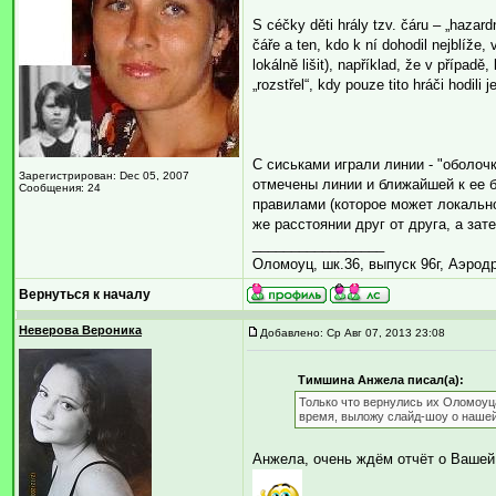
S céčky děti hrály tzv. čáru – „hazar
čáře a ten, kdo k ní dohodil nejblíže
lokálně lišit), například, že v případ
„rozstřel“, kdy pouze tito hráči hodili 
С сиськами играли линии - "оболочк
Зарегистрирован: Dec 05, 2007
отмечены линии и ближайшей к ее 
Сообщения: 24
правилами (которое может локально
же расстоянии друг от друга, а зат
_________________
Оломоуц, шк.36, выпуск 96г, Аэрод
Вернуться к началу
Неверова Вероника
Добавлено: Ср Авг 07, 2013 23:08
Тимшина Анжела писал(а):
Только что вернулись их Оломоуца
время, выложу слайд-шоу о нашей 
Анжела, очень ждём отчёт о Вашей