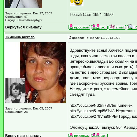
_________________
Зарегистрирован: Dec 27, 2007
Новый Свет 1984- 1990г.
Сообщения: 47
Откуда: Санкт-Петербург
Вернуться к началу
Тимшина Анжела
Добавлено: Вс Авг 11, 2013 1:22
Здравствуйте всем! Хочется подели
годы, окончила всего три класса к 
интересно,выкладываю ссылки на ви
проще было заливать и смотреть). 
качество видео страдает. Выкладыв
дома, поля, мост, аэропорт, пивнуш
где захоронены русские воины. Трет
Не судите строго, это семейное ви
съездят туда.
Копечек
http://youtu.be/NS2ni7Bl7bg
Зарегистрирован: Dec 05, 2007
Нержедин
http://youtu.be/5_xpl567vlA
Сообщения: 24
Город, ш
http://youtu.be/279Vhu0PPfw
_________________
Оломоуц, шк.36, выпуск 96г, Аэрод
Вернуться к началу