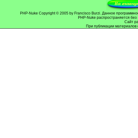
PHP-Nuke
Copyright © 2005 by Francisco Burzi. Данное программ
PHP-Nuke распространяется без 
Cайт р
При публикации материалов 