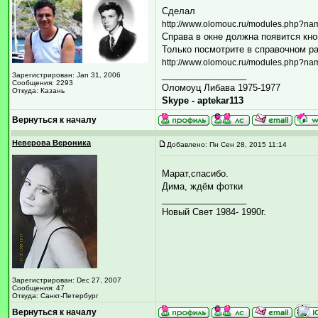
Сделал
http://www.olomouc.ru/modules.php?n
Справа в окне должна появится кноп
Только посмотрите в справочном р
http://www.olomouc.ru/modules.php?na
_________________
Зарегистрирован: Jan 31, 2006
Сообщения: 2293
Оломоуц Либава 1975-1977
Откуда: Казань
Skype - aptekar113
Вернуться к началу
Неверова Вероника
Добавлено: Пн Сен 28, 2015 11:14
Марат,спасибо.
Дима, ждём фотки
_________________
Новый Свет 1984- 1990г.
Зарегистрирован: Dec 27, 2007
Сообщения: 47
Откуда: Санкт-Петербург
Вернуться к началу