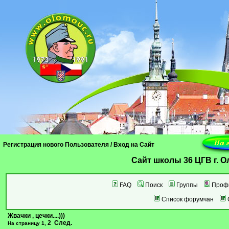
Регистрация нового Пользователя
/
Вход на Сайт
Cайт школы 36 ЦГВ г. 
FAQ
Поиск
Группы
Проф
Список форумчан
Жвачки , цечки....)))
2
След.
На страницу
1
,